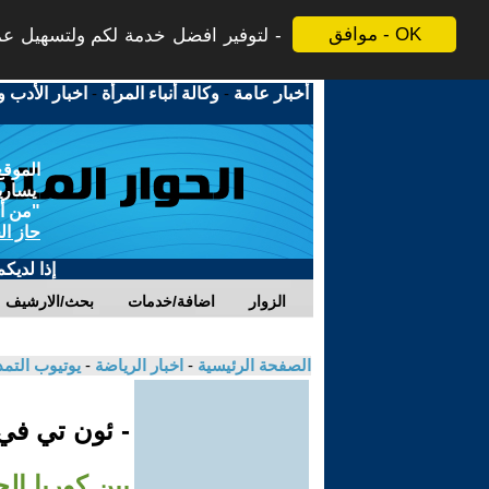
موافق - OK
لتوفير افضل خدمة لكم ولتسهيل عملي
أخبار عامة
-
وكالة أنباء المرأة
-
اخبار الأدب و
الموقع
يسارية
"من أج
حاز ال
إذا لديك
الزوار
اضافة/خدمات
بحث/الارشيف
الصفحة الرئيسية
-
اخبار الرياضة
-
يوتيوب التم
- ئون تي ف
بين كوريا ال