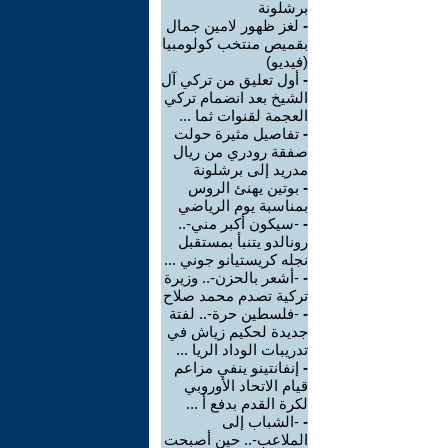
برشلونة
-
لغز ظهور لامين جمال
بقميص منتخب كولومبيا
(فيديو)
-
أول تعليق من تركي آل
الشيخ بعد انضمام تركي
العجمة لقنوات ثما ...
-
تفاصيل مثيرة حولت
صفقة رودري من ريال
مدريد إلى برشلونة
-
بوتين يهنئ الروس
بمناسبة يوم الرياضي
-
-سيكون أكبر مني-..
رونالدو يتنبأ بمستقبل
نجله كريستيانو جوني ...
-
-أشعر بالحزن-.. وزيرة
تركية تصدم محمد صلاح
-
-فلسطين حرة-.. لفتة
جديدة لحكيم زياش في
تدريبات الوداد الريا ...
-
إنفانتينو ينفي مزاعم
قيام الاتحاد الأوروبي
لكرة القدم بدفع أ ...
-
-الشباب إلى
الملاعب-.. حين أصبحت