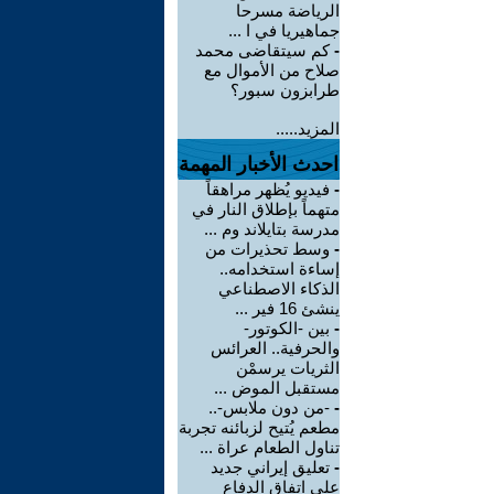
الرياضة مسرحا
جماهيريا في ا ...
-
كم سيتقاضى محمد
صلاح من الأموال مع
طرابزون سبور؟
المزيد.....
احدث الأخبار المهمة
-
فيديو يُظهر مراهقاً
متهماً بإطلاق النار في
مدرسة بتايلاند وم ...
-
وسط تحذيرات من
إساءة استخدامه..
الذكاء الاصطناعي
ينشئ 16 فير ...
-
بين -الكوتور-
والحرفية.. العرائس
الثريات يرسمْن
مستقبل الموض ...
-
-من دون ملابس-..
مطعم يُتيح لزبائنه تجربة
تناول الطعام عراة ...
-
تعليق إيراني جديد
على اتفاق الدفاع