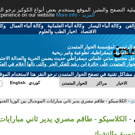
ة التصفح والنشر، الموقع يستخدم بعض أنواع الكوكيز نرجو النق
More info - المزيد
experience on our website
الفن
-
وكالة أنباء اليسار
-
وكالة أنباء العلمانية
-
وكالة أنباء العمال
-
وكا
الاقتصاد
-
اخبار الطب والعلوم
 الرئيسي لمؤسسة الحوار المتمدن
، علمانية، ديمقراطية، تطوعية وغير ربحية
ل مجتمع مدني علماني ديمقراطي حديث يضمن الحرية والعدالة الاجتم
حوار المتمدن على جائزة ابن رشد للفكر الحر والتى نالها أعلام في الفك
م مشاكل تقنية في تصفح الحوار المتمدن نرجو النقر هنا لاستخدام الموقع
كوردي
English
الاخبار
مراكز
الحوار المتمدن
دن
- الكلاسيكو - طاقم مصري يدير ثاني مبارايات المونديال بين كوريا الجنو
ي
- الكلاسيكو - طاقم مصري يدير ثاني مبارايات 
جنوبية والتشيك