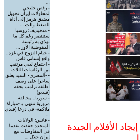
...
-
رفض خليجي
لمحاولات إيران تحويل
مضيق هرمز إلى أداة
للضغط والت ...
-
مدفيديف: روسيا
ستنتصر رغم كل ما
تهذي به رئيسة
المفوضية الأور ...
-
خيام النزوح في غزة..
واقع إنساني قاس
-
اجتماع ليبي مرتقب
بين الرئاسات الثلاث
-
-المصري- السيد يعلق
ساخرا على وصف
أطلقه ترامب بحقه
(فيديو)
-
سوريا.. مخالفة
مرورية تنتهي بـ -مباراة
ملاكمة- في درعا (فيدي
...
-
فانس: الولايات
جاد الأفلام الجيدة
المتحدة حققت تقدما
في المفاوضات مع
ا
إيران خلال ...