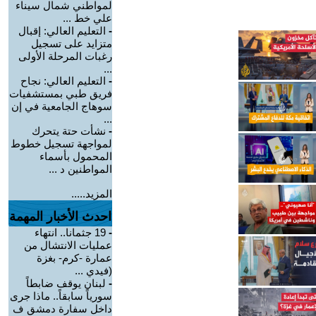
لمواطني شمال سيناء
علي خط ...
-
التعليم العالي: إقبال
متزايد على تسجيل
رغبات المرحلة الأولى
...
-
التعليم العالي: نجاح
فريق طبي بمستشفيات
سوهاج الجامعية في إن
...
-
نشأت حتة يتحرك
لمواجهة تسجيل خطوط
المحمول بأسماء
المواطنين د ...
المزيد.....
احدث الأخبار المهمة
-
19 جثمانا.. انتهاء
عمليات الانتشال من
عمارة -كرم- بغزة
(فيدي ...
-
لبنان يوقف ضابطاً
سورياً سابقاً.. ماذا جرى
داخل سفارة دمشق ف