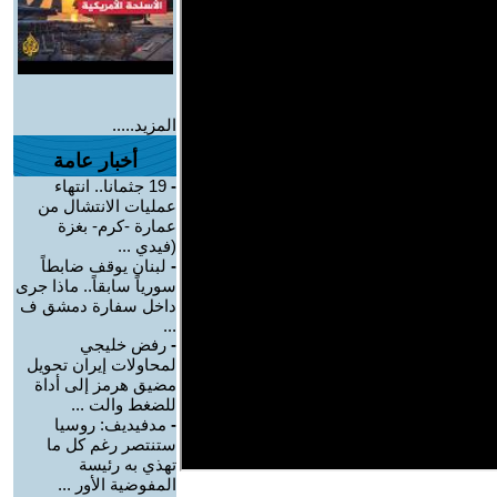
المزيد.....
أخبار عامة
-
19 جثمانا.. انتهاء
عمليات الانتشال من
عمارة -كرم- بغزة
(فيدي ...
-
لبنان يوقف ضابطاً
سورياً سابقاً.. ماذا جرى
داخل سفارة دمشق ف
...
-
رفض خليجي
لمحاولات إيران تحويل
مضيق هرمز إلى أداة
للضغط والت ...
-
مدفيديف: روسيا
ستنتصر رغم كل ما
تهذي به رئيسة
المفوضية الأور ...