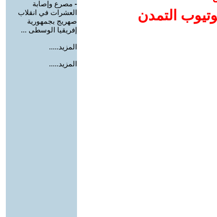
-
مصرع وإصابة
وتيوب التمدن
العشرات في انقلاب
صهريج بجمهورية
إفريقيا الوسطى ...
المزيد.....
المزيد.....