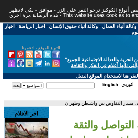
 أنواع الكوكيز نرجو النقر على الزر - موافق - لكي لاتظهر
This website uses cookies to ensure you ge
وكالة أنباء العمال
-
وكالة أنباء حقوق الإنسان
-
اخبار الرياضة
-
اخبار
لوم
التبرع للموقع - ادعمونا
حرية والعدالة الاجتماعية للجميع
"
تى نالها أعلام في الفكر والثقافة
قر هنا لاستخدام الموقع البديل
كوردي
English
 على مسار التفاوض بين واشنطن وطهران
اخر الافلام
التواصل والثقة