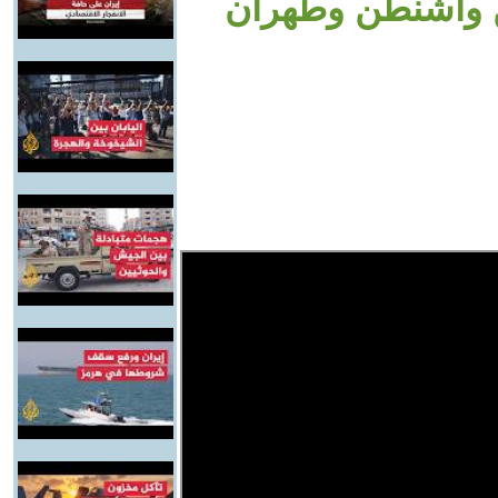
ن واشنطن وطهران