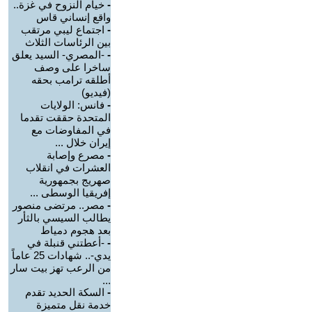
-
خيام النزوح في غزة..
واقع إنساني قاس
-
اجتماع ليبي مرتقب
بين الرئاسات الثلاث
-
-المصري- السيد يعلق
ساخرا على وصف
أطلقه ترامب بحقه
(فيديو)
-
فانس: الولايات
المتحدة حققت تقدما
في المفاوضات مع
إيران خلال ...
-
مصرع وإصابة
العشرات في انقلاب
صهريج بجمهورية
إفريقيا الوسطى ...
-
مصر.. مرتضى منصور
يطالب السيسي بالثأر
بعد هجوم دمياط
-
-أعطتني قنبلة في
يدي-.. شهادات 25 عاماً
من الرعب تهز بيت سار
...
-
السكة الحديد تقدم
خدمة نقل متميزة