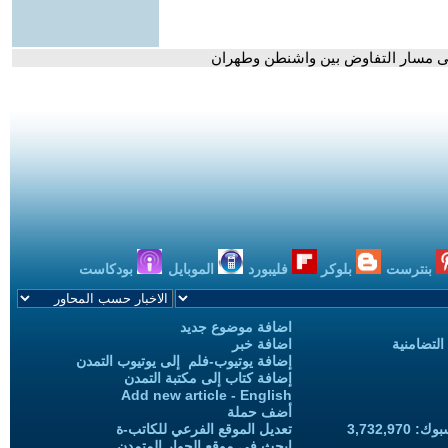
 على مسار التفاوض بين واشنطن وطهران
بنترست
بلوكر
فليبورد
الموبايل
بودكاست
اضافة موضوع جديد
التضامنية
اضافة خبر
إضافة يوتيوب-فلم إلى يوتيوب التمدن
إضافة كتاب إلى مكتبة التمدن
Add new article - English
أضف حملة
3,732,97
تعديل الموقع الفرعي للكاتب-ة
ابحث في موقع الحوار المتمدن