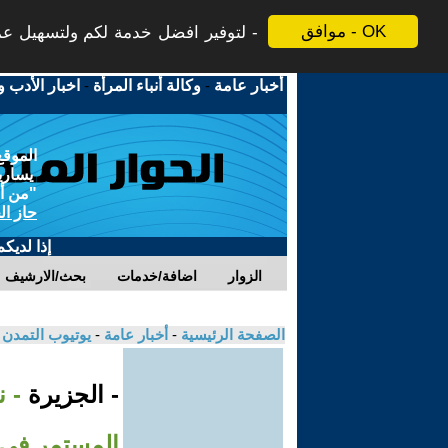
موافق - OK
لتوفير افضل خدمة لكم ولتسهيل عملي
أخبار عامة
-
وكالة أنباء المرأة
-
اخبار الأدب و
الموقع
يسارية
"من أج
حاز ال
إذا لديك
الزوار
اضافة/خدمات
بحث/الارشيف
الصفحة الرئيسية
-
أخبار عامة
-
يوتيوب التمدن
- الجزيرة
- ن
المستمر في 