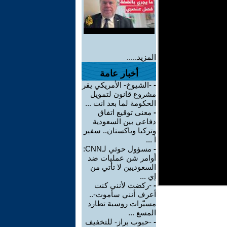
المزيد.....
أخبار عامة
-
-الشيوخ- الأمريكي يقر
مشروع قانون لتمويل
الحكومة لما بعد انت ...
-
معنى توقيع اتفاق
دفاعي بين السعودية
وتركيا وباكستان.. سفير
أ ...
-
مسؤول حوثي لـCNN:
أوامر شن عمليات ضد
السعوديين لا تأتي من
إي ...
-
-ركضت لأنني كنت
أعرف أنني سأموت-..
مسيّرات روسية تطارد
المسع ...
-
-حبوب براز- للتخفيف