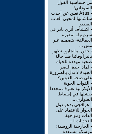
من حساسية الفول
السوداني!
-
Asus تعلن عن أحدث
شاشاتها لمحبي ألعاب
الفيديو
-
اكتشاف أثري نادر في
سردينيا.. -مقبرة
العمالقة- بتصميم غير
مس ...
-
حقن -مانجارو- تظهر
تأثيرا وقائيا ضد حالة
صحية مهددة للحياة
-
لماذا حدة البصر
الجيدة لا تدل بالضرورة
على صحة العينين؟
-
القوات الجوية
الأوكرانية تعترف مجددا
بفشلها في إسقاط
الصواري ...
-
عراقجي يدعو دول
الجوار للاعتماد على
الذات ومواجهة
التحديات ا ...
-
الخارجية الروسية:
موسكو مستعدة