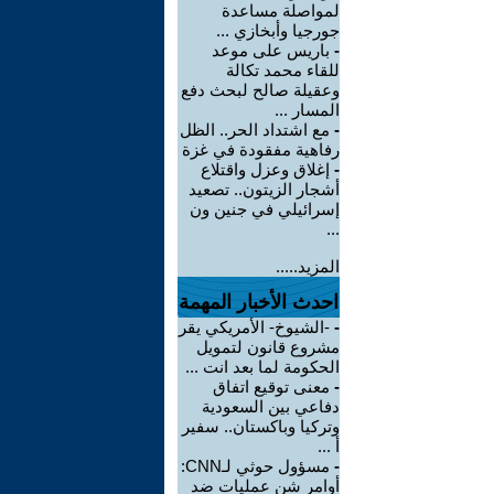
لمواصلة مساعدة
جورجيا وأبخازي ...
-
باريس على موعد
للقاء محمد تكالة
وعقيلة صالح لبحث دفع
المسار ...
-
مع اشتداد الحر.. الظل
رفاهية مفقودة في غزة
-
إغلاق وعزل واقتلاع
أشجار الزيتون.. تصعيد
إسرائيلي في جنين ون
...
المزيد.....
احدث الأخبار المهمة
-
-الشيوخ- الأمريكي يقر
مشروع قانون لتمويل
الحكومة لما بعد انت ...
-
معنى توقيع اتفاق
دفاعي بين السعودية
وتركيا وباكستان.. سفير
أ ...
-
مسؤول حوثي لـCNN:
أوامر شن عمليات ضد