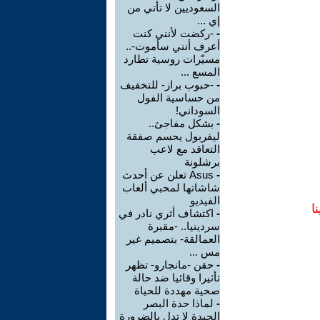
السعوديين لا تأتي من
إي ...
-
-ركضت لأنني كنت
أعرف أنني سأموت-..
مسيّرات روسية تطارد
المسع ...
-
-حبوب براز- للتخفيف
من حساسية الفول
السوداني!
-
بشكل مفاجئ..
ليفربول يحسم صفقة
التعاقد مع لاعب
برشلونة
-
Asus تعلن عن أحدث
شاشاتها لمحبي ألعاب
الفيديو
ا
-
اكتشاف أثري نادر في
سردينيا.. -مقبرة
العمالقة- بتصميم غير
مس ...
-
حقن -مانجارو- تظهر
تأثيرا وقائيا ضد حالة
صحية مهددة للحياة
-
لماذا حدة البصر
الجيدة لا تدل بالضرورة