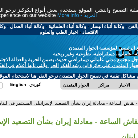
ة التصفح والنشر، الموقع يستخدم بعض أنواع الكوكيز نرجو النق
More info - المزيد
experience on our website
الفن
-
وكالة أنباء اليسار
-
وكالة أنباء العلمانية
-
وكالة أنباء العمال
-
وكا
الاقتصاد
-
اخبار الطب والعلوم
 الرئيسي لمؤسسة الحوار المتمدن
، علمانية، ديمقراطية، تطوعية وغير ربحية
ل مجتمع مدني علماني ديمقراطي حديث يضمن الحرية والعدالة الاجتم
حوار المتمدن على جائزة ابن رشد للفكر الحر والتى نالها أعلام في الفك
م مشاكل تقنية في تصفح الحوار المتمدن نرجو النقر هنا لاستخدام الموقع
كوردي
English
الاخبار
مراكز
الحوار المتمدن
- نقاش الساعة - معادلة إيران بشأن التصعيد الإسرائيلي المستمر في لبنا
قاش الساعة - معادلة إيران بشأن التصعيد الإس
لبنان