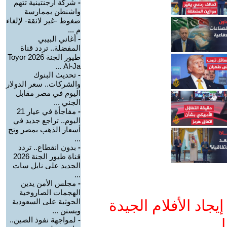
-
شركة أرجنتينية تتهم
واشنطن بممارسة
ضغوط -غير لائقة- لإلغاء
م ...
-
أغاني البيبي
المفضلة.. تردد قناة
طيور الجنة 2026 Toyor
Al-Ja ...
-
تحديث البنوك
والشركات.. سعر الدولار
اليوم في مصر مقابل
الجني ...
-
مفاجأة في عيار 21
اليوم.. تراجع جديد في
أسعار الذهب بمصر وتح
...
-
بدون انقطاع.. تردد
قناة طيور الجنة 2026
الجديد على نايل سات
...
-
مجلس الأمن يدين
الهجمات الصاروخية
جاد الأفلام الجيدة
الحوثية على السعودية
ويستن ...
-
لمواجهة نفوذ الصين..
ا