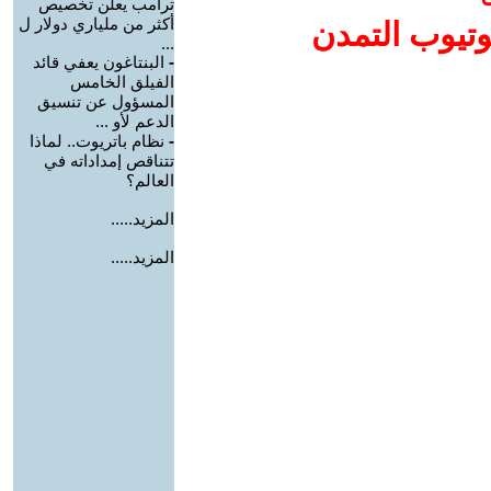
ترامب يعلن تخصيص
أكثر من ملياري دولار ل
وتيوب التمدن
...
-
البنتاغون يعفي قائد
الفيلق الخامس
المسؤول عن تنسيق
الدعم لأو ...
-
نظام باتريوت.. لماذا
تتناقص إمداداته في
العالم؟
المزيد.....
المزيد.....