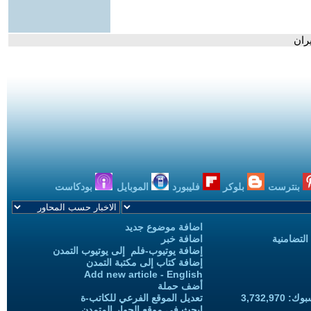
يران
بنترست
بلوكر
فليبورد
الموبايل
بودكاست
اضافة موضوع جديد
التضامنية
اضافة خبر
إضافة يوتيوب-فلم إلى يوتيوب التمدن
إضافة كتاب إلى مكتبة التمدن
Add new article - English
أضف حملة
3,732,97
تعديل الموقع الفرعي للكاتب-ة
ابحث في موقع الحوار المتمدن