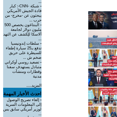
...
-
شبكة -CNN-: كبار
قادة الجيش الأمريكي
يبحثون عن -مخرج- من
حرب ...
-
البنتاغون يخصص 500
مليون دولار لجامعة
ألاسكا للِكشف عن التهد
...
-
سلطات إندونيسيا
تدفع بـ25 سيارة إطفاء
للسيطرة على حريق
ضخم ش ...
-
تصعيد روسي أوكراني
متبادل يستهدف سفنا
وقطارات ومنشآت
مدنية
المزيد.....
احدث الأخبار المهمة
-
إلغاء تصريح الوصول
إلى المعلومات السرية
لوزير أمريكي سابق بس
...