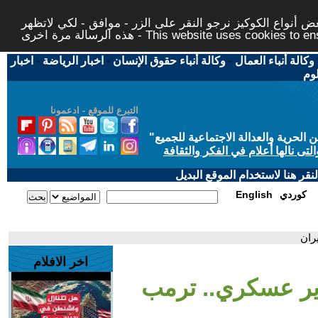
 أنواع الكوكيز نرجو النقر على الزر - موافق - لكي لاتظهر
This website uses cookies to ensure you ge
وكالة أنباء العمال
-
وكالة أنباء حقوق الإنسان
-
اخبار الرياضة
-
اخبار
لوم
التبرع للموقع - ادعمونا
حرية والعدالة الاجتماعية للجميع
"
تى نالها أعلام في الفكر والثقافة
قر هنا لاستخدام الموقع البديل
كوردي
English
يران
اخر الافلام
تقرير عسكري.. ترمب