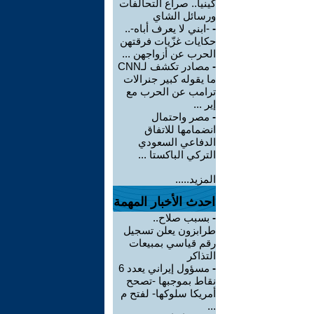
كينيا.. صراع التحالفات
ورسائل الشاي
-
-ابني لا يعرف أباه-..
حكايات غزّيات فرقتهن
الحرب عن أزواجهن ...
-
مصادر تكشف لـCNN
ما يقوله كبير جنرالات
ترامب عن الحرب مع
إير ...
-
مصر واحتمال
انضمامها للاتفاق
الدفاعي السعودي
التركي الباكستا ...
المزيد.....
احدث الأخبار المهمة
-
بسبب صلاح..
طرابزون يعلن تسجيل
رقم قياسي بمبيعات
التذاكر
-
مسؤول إيراني يعدد 6
نقاط بموجبها -تصحح
أمريكا سلوكها- لفتح م
...