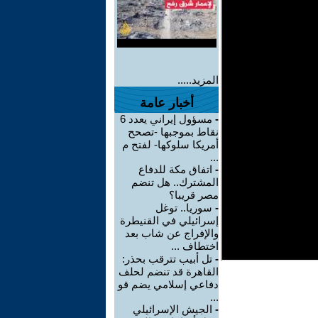
المزيد.....
أخبار عامة
-
مسؤول إيراني يعدد 6
نقاط بموجبها -تصحح
أمريكا سلوكها- لفتح م
...
-
اتفاق مكة للدفاع
المشترك.. هل تنضم
مصر قريبا؟
-
سوريا.. توغل
إسرائيلي في القنيطرة
والإفراج عن شاب بعد
اختطاف ...
-
تل أبيب تترقب بحذر:
القاهرة قد تنضم لحلف
دفاعي إسلامي يضم قو
...
-
الجيش الإسرائيلي