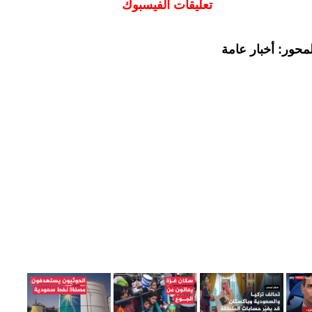
تعليقات الفيسبوك
محور: أخبار عامة