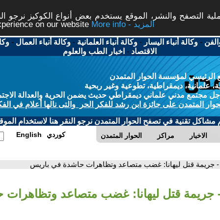
ة التصفح والنشر، الموقع يستخدم بعض أنواع الكوكيز نرجو النق
More info - المزيد
experience on our website
الفن
-
وكالة أنباء اليسار
-
وكالة أنباء العلمانية
-
وكالة أنباء العمال
-
وكا
الاقتصاد
-
اخبار الطب والعلوم
 الرئيسي لمؤسسة الحوار المتمدن
، علمانية، ديمقراطية، تطوعية وغير ربحية
ل مجتمع مدني علماني ديمقراطي حديث يضمن الحرية والعدالة الاجتم
حوار المتمدن على جائزة ابن رشد للفكر الحر والتى نالها أعلام في الفك
م مشاكل تقنية في تصفح الحوار المتمدن نرجو النقر هنا لاستخدام الموقع
كوردي
English
الاخبار
مراكز
الحوار المتمدن
- جريمة قتل ليهانا: غضب متصاعد وتظاهرات حاشدة في باريس
 جريمة قتل ليهانا: غضب متصاعد وتظاهرات 