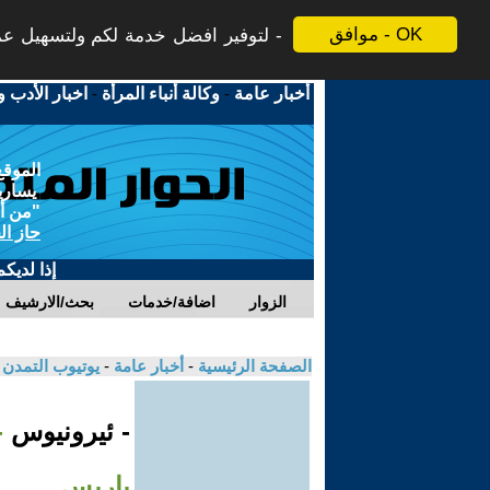
موافق - OK
لتوفير افضل خدمة لكم ولتسهيل عملي
أخبار عامة
-
وكالة أنباء المرأة
-
اخبار الأدب و
الموقع
يسارية
"من أج
حاز ال
إذا لديك
الزوار
اضافة/خدمات
بحث/الارشيف
الصفحة الرئيسية
-
أخبار عامة
-
يوتيوب التمدن
- ئيرونيوس
-
باريس