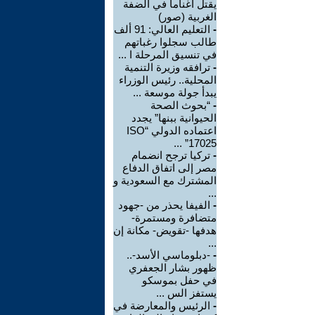
يقتل أغناما في الضفة
الغربية (صور)
-
التعليم العالي: 91 ألف
طالب سجلوا رغباتهم
في تنسيق المرحلة ا ...
-
ترافقه وزيرة التنمية
المحلية.. رئيس الوزراء
يبدأ جولة موسعة ...
-
“بحوث الصحة
الحيوانية ببنها” يجدد
اعتماده الدولي “ISO
17025” ...
-
تركيا ترجح انضمام
مصر إلى اتفاق الدفاع
المشترك مع السعودية و
...
-
الفيفا يحذر من -جهود
متضافرة ومستمرة-
هدفها -تقويض- مكانة إن
...
-
-دبلوماسي الأسد-..
ظهور بشار الجعفري
في حفل بموسكو
يستفز الس ...
-
الرئيس والمعارضة في