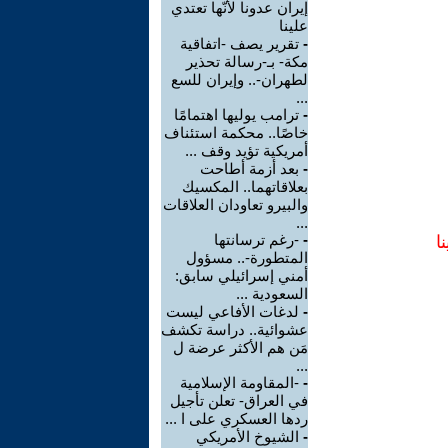
إيران عدونا لأنّها تعتدي
علينا
-
تقرير يصف -اتفاقية
مكة- بـ-رسالة تحذير
لطهران-.. وإيران للسع
...
-
ترامب يوليها اهتمامًا
خاصًا.. محكمة استئناف
أمريكية تؤيد وقف ...
-
بعد أزمة أطاحت
بعلاقاتهما.. المكسيك
والبيرو تعاودان العلاقات
...
-
-رغم ترسانتها
ا
المتطورة-.. مسؤول
أمني إسرائيلي سابق:
السعودية ...
-
لدغات الأفاعي ليست
عشوائية.. دراسة تكشف
مَن هم الأكثر عرضة ل
...
-
-المقاومة الإسلامية
في العراق- تعلن تأجيل
ردها العسكري على ا ...
-
الشيوخ الأمريكي