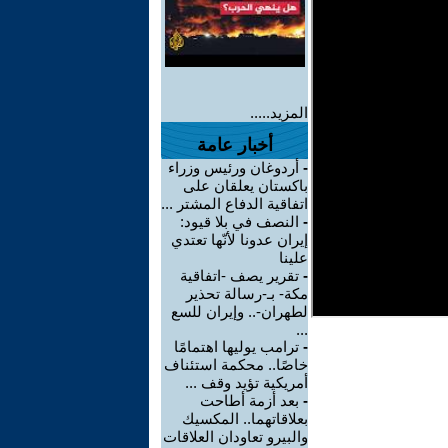
المزيد.....
أخبار عامة
-
أردوغان ورئيس وزراء
باكستان يعلقان على
اتفاقية الدفاع المشتر ...
-
النصف في بلا قيود:
إيران عدونا لأنّها تعتدي
علينا
-
تقرير يصف -اتفاقية
مكة- بـ-رسالة تحذير
لطهران-.. وإيران للسع
...
-
ترامب يوليها اهتمامًا
خاصًا.. محكمة استئناف
أمريكية تؤيد وقف ...
-
بعد أزمة أطاحت
بعلاقاتهما.. المكسيك
والبيرو تعاودان العلاقات