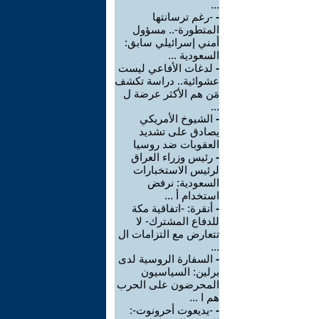
...
-
-رغم ترسانتها
المتطورة-.. مسؤول
أمني إسرائيلي سابق:
السعودية ...
-
لدغات الأفاعي ليست
عشوائية.. دراسة تكشف
مَن هم الأكثر عرضة ل
...
-
الشيوخ الأمريكي
يصادق على تشديد
العقوبات ضد روسيا
-
رئيس وزراء العراق
لرئيس الاستخبارات
السعودية: نرفض
استخدام أ ...
-
أنقرة: -اتفاقية مكة
للدفاع المشترك- لا
تتعارض مع التزامات ال
...
-
السفارة الروسية لدى
برلين: السياسيون
المحرضون على الحرب
هم ا ...
-
-يديعوت أحرونوت-: