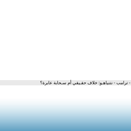
- ترامب - نتنياهـو: خلاف حقـيقي أم سـحابة عابرة؟