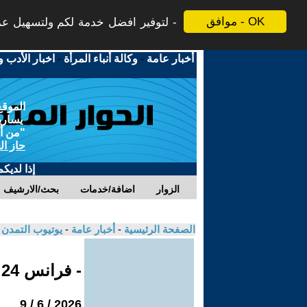
موافق - OK
لتوفير افضل خدمة لكم ولتسهيل عملي
أخبار عامة
-
وكالة أنباء المرأة
-
اخبار الأدب و
الموقع
يسارية
"من أج
حاز ال
إذا لديك
الزوار
اضافة/خدمات
بحث/الارشيف
الصفحة الرئيسية
-
أخبار عامة
-
يوتيوب التمدن
- فرانس 24
2026 / 6 / 9