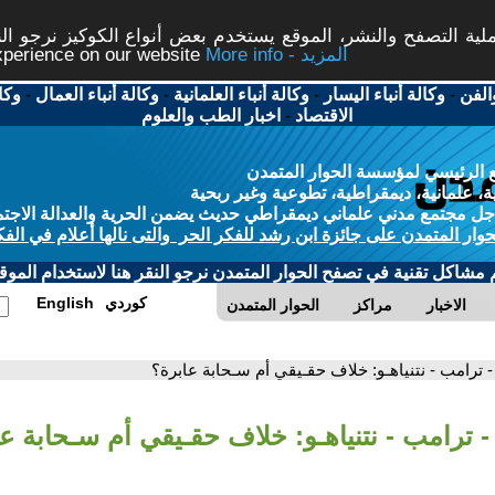
ة التصفح والنشر، الموقع يستخدم بعض أنواع الكوكيز نرجو النق
More info - المزيد
experience on our website
الفن
-
وكالة أنباء اليسار
-
وكالة أنباء العلمانية
-
وكالة أنباء العمال
-
وكا
الاقتصاد
-
اخبار الطب والعلوم
 الرئيسي لمؤسسة الحوار المتمدن
، علمانية، ديمقراطية، تطوعية وغير ربحية
ل مجتمع مدني علماني ديمقراطي حديث يضمن الحرية والعدالة الاجتم
حوار المتمدن على جائزة ابن رشد للفكر الحر والتى نالها أعلام في الفك
م مشاكل تقنية في تصفح الحوار المتمدن نرجو النقر هنا لاستخدام الموقع
كوردي
English
الاخبار
مراكز
الحوار المتمدن
- ترامب - نتنياهـو: خلاف حقـيقي أم سـحابة عابرة؟
- ترامب - نتنياهـو: خلاف حقـيقي أم سـحابة ع