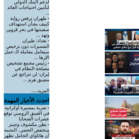
لدعم البنك الدولي
لتأمين احتياجات العائد
...
-
طهران ترفض رواية
كييف بشأن استهداف
سفينتها في بحر قزوين
وتهد ...
-
بغداد: طيران
المسيرات دون ترخيص
سيعامل معاملة الـ-عمل
الإرها ...
-
رئيس مجمع تشخيص
مصلحة النظام في
إيران: لن نتراجع عن
مضيق هرم ...
المزيد.....
احدث الأخبار المهمة
-
ضربة بمسيرة أوكرانية
في العمق الروسي توقع
عشرات الضحايا
-
بطن مكشوف وجينز
منخفض الخصر.. النجمة
آن هاثاواي الحامل تظهر