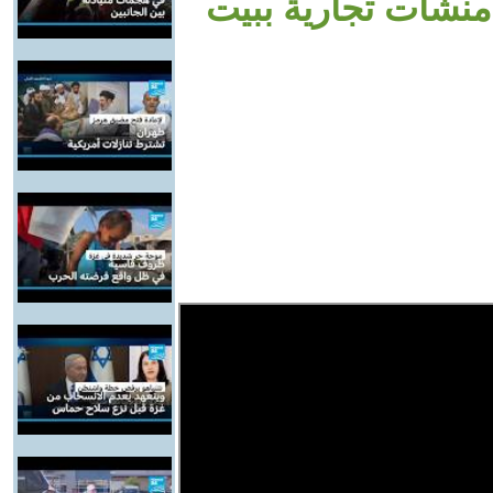
دم منشآت تجارية ببيت