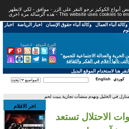
 أنواع الكوكيز نرجو النقر على الزر - موافق - لكي لاتظهر
This website uses cookies to ensure you ge
وكالة أنباء العمال
-
وكالة أنباء حقوق الإنسان
-
اخبار الرياضة
-
اخبار
لوم
التبرع للموقع - ادعمونا
حرية والعدالة الاجتماعية للجميع
"
تى نالها أعلام في الفكر والثقافة
قر هنا لاستخدام الموقع البديل
كوردي
English
اخر الافلام
ات الاحتلال تستعد