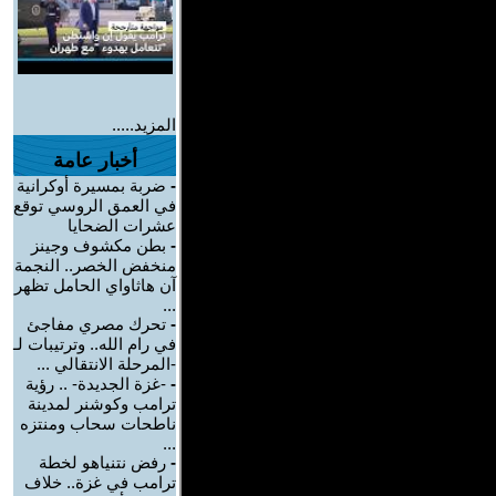
المزيد.....
أخبار عامة
-
ضربة بمسيرة أوكرانية
في العمق الروسي توقع
عشرات الضحايا
-
بطن مكشوف وجينز
منخفض الخصر.. النجمة
آن هاثاواي الحامل تظهر
...
-
تحرك مصري مفاجئ
في رام الله.. وترتيبات لـ
-المرحلة الانتقالي ...
-
-غزة الجديدة- .. رؤية
ترامب وكوشنر لمدينة
ناطحات سحاب ومنتزه
...
-
رفض نتنياهو لخطة
ترامب في غزة.. خلاف