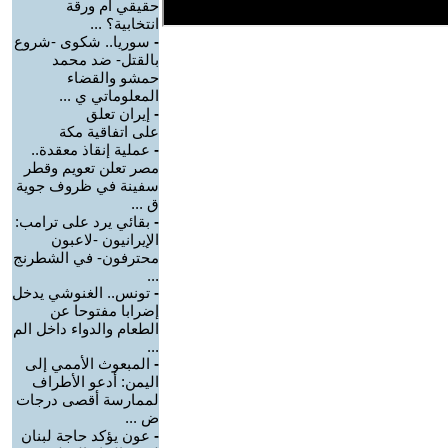
حقيقي أم ورقة
انتخابية؟ ...
-
سوريا.. شكوى -شروع
بالقتل- ضد محمد
حمشو والقضاء
المعلوماتي ي ...
-
إيران تعلق
على اتفاقية مكة
-
عملية إنقاذ معقدة..
مصر تعلن تعويم وقطر
سفينة في ظروف جوية
ق ...
-
بقائي يرد على ترامب:
الإيرانيون -لاعبون
محترفون- في الشطرنج
...
-
تونس.. الغنوشي يدخل
إضرابا مفتوحا عن
الطعام والدواء داخل الم
...
-
‏المبعوث الأممي إلى
اليمن: أدعو الأطراف
لممارسة أقصى درجات
ض ...
-
عون يؤكد حاجة لبنان