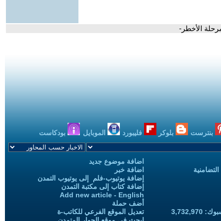
بنترست
بلوكر
فليبورد
الموبايل
بودكاست
اضافة موضوع جديد
التضامنية
اضافة خبر
إضافة يوتيوب-فلم إلى يوتيوب التمدن
إضافة كتاب إلى مكتبة التمدن
Add new article - English
أضف حملة
3,732,97
تعديل الموقع الفرعي للكاتب-ة
ابحث في موقع الحوار المتمدن