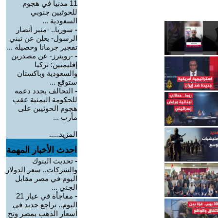
11 مدنياً في هجوم
للحوثيين جنوبي
السعودية ...
-
سوريا.. -منبر أنصار
الرسول- يعلن عن تبني
تفجير جرمانا وحصيلة ...
-
-رويترز- عن مصدرين
إقليميين: تركيا
والسعودية وباكستان
ستوقع ...
-
التحالف يجدد دعمه
للحكومة اليمنية عقب
هجوم الحوثيين على
مأرب ...
المزيد.....
احدث الأخبار المهمة
-
تحديث البنوك
والشركات.. سعر الدولار
اليوم في مصر مقابل
الجني ...
-
مفاجأة في عيار 21
اليوم.. تراجع جديد في
أسعار الذهب بمصر وتح