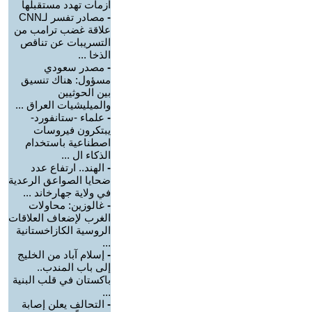
أزمات تهدد مستقبلها
-
مصادر تفسر لـCNN
علاقة غضب ترامب من
التسريبات عن تناقص
الذخا ...
-
مصدر سعودي
مسؤول: هناك تنسيق
بين الحوثيين
والميليشيات العراق ...
-
علماء -ستانفورد-
يبتكرون فيروسات
اصطناعية باستخدام
الذكاء ال ...
-
الهند.. ارتفاع عدد
ضحايا الصواعق الرعدية
في ولاية جهارخاند ...
-
غالوزين: محاولات
الغرب لإضعاف العلاقات
الروسية الكازاخستانية
...
-
إسلام آباد من الخليج
إلى باب المندب..
باكستان في قلب البنية
...
-
التحالف يعلن إصابة