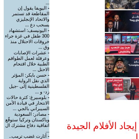
...
-
اليويفا يقول إن
المقاطعة قد تستمر
والاتحاد الإنجليزي
يسحب دع ...
-
اليونيسف: استشهاد
300 طفل في غزة جراء
خروقات الاحتلال منذ
وق ...
-
عشرات الإصابات
وعرقلة لعمل الطواقم
الطبية خلال اقتحام
الاحتل ...
-
حسن بايكر: المؤثر
الذي نقل الرواية
الفلسطينية إلى -جيل
زد- و ...
-
بلومبيرغ: كثرة حالات
الانتحار في قيادة الأمن
السيبراني بالجي ...
-
مصادر: السعودية
وباكستان وتركيا ستوقّع
جاد الأفلام الجيدة
اتفاقية دفاع مشترك ال
...
ا
-
أثارت غضب ترمب..