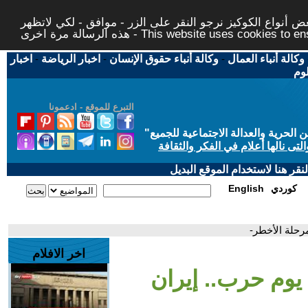
 أنواع الكوكيز نرجو النقر على الزر - موافق - لكي لاتظهر
This website uses cookies to ensure you ge
وكالة أنباء العمال
-
وكالة أنباء حقوق الإنسان
-
اخبار الرياضة
-
اخبار
لوم
التبرع للموقع - ادعمونا
حرية والعدالة الاجتماعية للجميع
"
تى نالها أعلام في الفكر والثقافة
قر هنا لاستخدام الموقع البديل
كوردي
English
اخر الافلام
- ساعة حوار | بعد 100 يوم حرب.. إيران