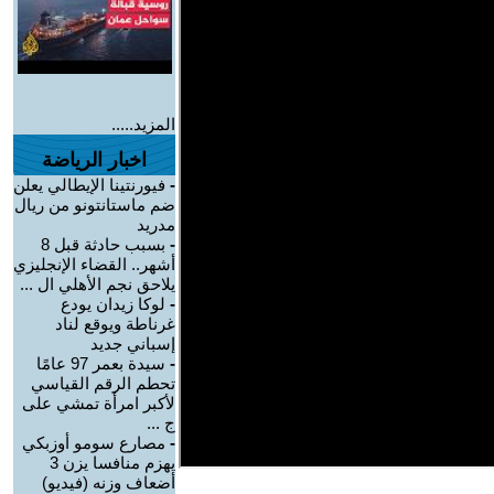
المزيد.....
اخبار الرياضة
-
فيورنتينا الإيطالي يعلن
ضم ماستانتونو من ريال
مدريد
-
بسبب حادثة قبل 8
أشهر.. القضاء الإنجليزي
يلاحق نجم الأهلي ال ...
-
لوكا زيدان يودع
غرناطة ويوقع لناد
إسباني جديد
-
سيدة بعمر 97 عامًا
تحطم الرقم القياسي
لأكبر امرأة تمشي على
ج ...
-
مصارع سومو أوزبكي
يهزم منافسا يزن 3
أضعاف وزنه (فيديو)