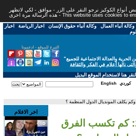
 أنواع الكوكيز نرجو النقر على الزر - موافق - لكي لاتظهر
This website uses cookies to ensure you ge
وكالة أنباء العمال
-
وكالة أنباء حقوق الإنسان
-
اخبار الرياضة
-
اخبار
لوم
التبرع للموقع - ادعمونا
حرية والعدالة الاجتماعية للجميع
"
تى نالها أعلام في الفكر والثقافة
قر هنا لاستخدام الموقع البديل
كوردي
English
اخر الافلام
- كأس العالم 2026: كم تكسب الفرق