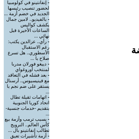
-
إنفانتينو في كولومبيا
لحضور تنصيب رئيسها
الجديد في خضم أزمة ...
-
بالفيديو.. لامين جمال
يكشف كواليس
الساعات الأخيرة قبل
نهائي ...
-
رأي.. عزالدين يكتب:
رغم الاستقبال
ة
الأسطوري.. هل تسرع
صلاح با ...
-
دييغو فورلان مدربا
لمنتخب أوروغواي
-
بعد فشله في التعاقد
مع فينيسيوس.. أرسنال
يستقر على ضم نجم با
...
-
اتهامات ثقيلة تطال
اتحاد كوريا الجنوبية
بتقديم -خدمات جنسية-
...
-
بسبب ترمب وأزمة بيع
كأس العالم.. النرويج
تطالب إنفانتينو بال ...
-
أزمة تأشيرات تعيق