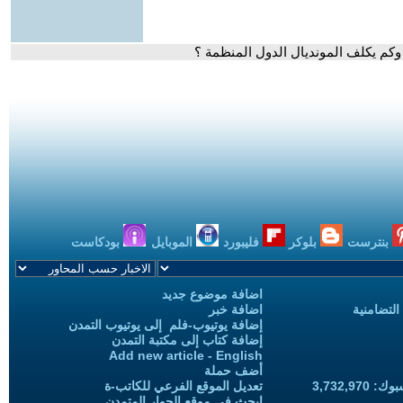
بنترست
بلوكر
فليبورد
الموبايل
بودكاست
اضافة موضوع جديد
التضامنية
اضافة خبر
إضافة يوتيوب-فلم إلى يوتيوب التمدن
إضافة كتاب إلى مكتبة التمدن
Add new article - English
أضف حملة
3,732,97
تعديل الموقع الفرعي للكاتب-ة
ابحث في موقع الحوار المتمدن