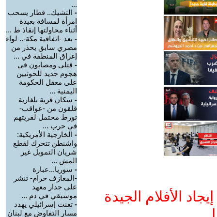
...
-
التشيك.. قطار يسحب
امرأة لمسافة بعيدة
أثناء محاولتها إنقاذ ط ...
-
بعد -اتفاقية مكة-.. لواء
مصري سابق يحذر من
إغراق المنطقة في ...
-
قتلى ومصابون في
هجوم جديد للحوثيين
على معقل الحكومة
اليمنية ...
-
سكان قرية بلغارية
قلقون من -عواقب-
تورط محتمل لقريتهم
في حرب ...
-
الخارجية الأمريكية:
واشنطن تتحرك لقطع
شريان التمويل غير
المش ...
-
سوريا...عبارة
-المعازف حرام- تنشر
على جدار معهد
جاد الأفلام الجيدة
موسيقي في دم ...
-
تعنت إسرائيلي يهدد
ا
مسار التفاوض مع لبنان