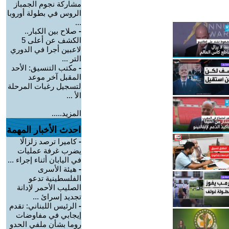
مشاركة نجوم الجمباز
الروس في بطولة أوروبا
...
-
صلاح بين الكبار..
الكشف عن أعلى 5
لاعبين أجرا في الدوري
التر ...
-
مكتب التنسيق: الأحد
المقبل آخر موعد
لتسجيل رغبات المرحلة
الأ ...
المزيد.....
احدث الأخبار المهمة
-
كاميرا ترصد زلزالًا
يضرب غرفة عمليات
في اليابان أثناء إجراء ...
-
هيئة الأسرى
الفلسطينية تدعو
الصليب الأحمر لإدانة
تجديد إسرائ ...
-
الرئيس اللبناني: تقدم
إيجابي في مفاوضات
روما بشأن ملفي الحدو