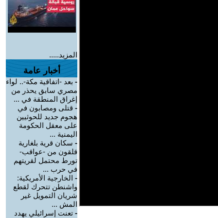
المزيد.....
أخبار عامة
-
بعد -اتفاقية مكة-.. لواء
مصري سابق يحذر من
إغراق المنطقة في ...
-
قتلى ومصابون في
هجوم جديد للحوثيين
على معقل الحكومة
اليمنية ...
-
سكان قرية بلغارية
قلقون من -عواقب-
تورط محتمل لقريتهم
في حرب ...
-
الخارجية الأمريكية:
واشنطن تتحرك لقطع
شريان التمويل غير
المش ...
-
تعنت إسرائيلي يهدد