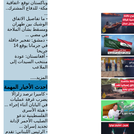
وباكستان توقع -اتفاقية
مكة- للدفاع المشترك..
...
-
ما تفاصيل الاتفاق
الوشيك بين طهران
ومسقط بشأن الملاحة
في مضي ...
-
دمشق: تفجير حافلة
في جرمانا يوقع 14
جريحا
-
أفغانستان: عودة
منتخب السيدات إلى
الملاعب
المزيد.....
احدث الأخبار المهمة
-
كاميرا ترصد زلزالًا
يضرب غرفة عمليات
في اليابان أثناء إجراء ...
-
هيئة الأسرى
الفلسطينية تدعو
الصليب الأحمر لإدانة
تجديد إسرائ ...
-
الرئيس اللبناني: تقدم