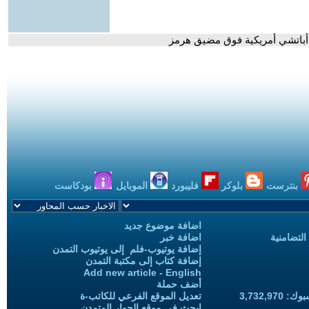
أباتشي أمريكية فوق مضيق هرمز
بنترست
بلوكر
فليبورد
الموبايل
بودكاست
اضافة موضوع جديد
التضامنية
اضافة خبر
إضافة يوتيوب-فلم إلى يوتيوب التمدن
إضافة كتاب إلى مكتبة التمدن
Add new article - English
أضف حملة
3,732,97
تعديل الموقع الفرعي للكاتب-ة
ابحث في موقع الحوار المتمدن