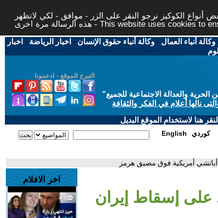
 أنواع الكوكيز نرجو النقر على الزر - موافق - لكي لاتظهر
This website uses cookies to ensure you ge
وكالة أنباء العمال
-
وكالة أنباء حقوق الإنسان
-
اخبار الرياضة
-
اخبار
لوم
التبرع للموقع - ادعمونا
حرية والعدالة الاجتماعية للجميع
"
تى نالها أعلام في الفكر والثقافة
قر هنا لاستخدام الموقع البديل
كوردي
English
أباتشي أمريكية فوق مضيق هرمز
اخر الافلام
 على إسقاط إيران