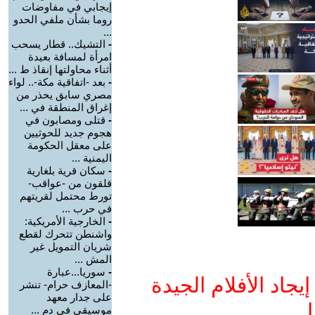
إيجابي في مفاوضات
روما بشأن ملفي الحدو
...
-
التشيك.. قطار يسحب
امرأة لمسافة بعيدة
أثناء محاولتها إنقاذ ط ...
-
بعد -اتفاقية مكة-.. لواء
مصري سابق يحذر من
إغراق المنطقة في ...
-
قتلى ومصابون في
هجوم جديد للحوثيين
على معقل الحكومة
اليمنية ...
-
سكان قرية بلغارية
قلقون من -عواقب-
تورط محتمل لقريتهم
في حرب ...
-
الخارجية الأمريكية:
واشنطن تتحرك لقطع
شريان التمويل غير
المش ...
-
سوريا...عبارة
جاد الأفلام الجيدة
-المعازف حرام- تنشر
على جدار معهد
ا
موسيقي في دم ...