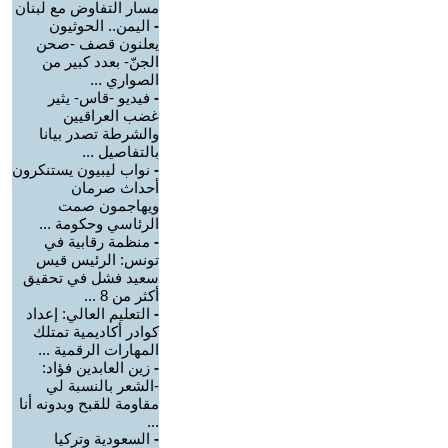
مسار التفاوض مع لبنان
-
اليمن.. الحوثيون
يعلنون قصف -صحن
الجنّ- بعدد كبير من
الصواري ...
-
فيديو -قاس- يثير
غضب العراقيين
والشرطة تصدر بيانا
بالتفاصيل ...
-
نواب ليبيون يستنكرون
أحداث صرمان
ويهاجمون صمت
الرئاسي وحكومة ...
-
منظمة رقابية في
تونس: الرئيس قيس
سعيد فشل في تحقيق
أكثر من 8 ...
-
التعليم العالي: إعداد
كوادر أكاديمية تمتلك
المهارات الرقمية ...
-
زين العابدين فؤاد:
-الشعر بالنسبة لي
مقاومة للقبح وبدونه أنا
...
-
السعودية وتركيا