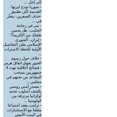
إلى إخل ...
-
سوريا تودع ليرتها
القديمة لكن تطبيق
-حذف الصفرين- يتعثّر
في ...
-
سر في زجاجة
الحليب.. هل يحمي
طفلك من الإكزيما؟
-
إيران.. الشورى
الإسلامي يعلن التفاصيل
الأولية للخطة الاسترات
...
-
خلاف حول رسوم
العبور يعوق اتفاق هرمز
-
فضائح أخلاقية تهدد 4
جمهوريين بسحب
المقاعد من تحتهم في
مجلس ...
-
مصدر أمني روسي
يكشف أسلوب تجنيد
أوكرانيا مرتزقة من
كولومبيا ...
-
ترامب يعقد اجتماعا
مغلقا مع الاستخبارات
في البيت الأبيض