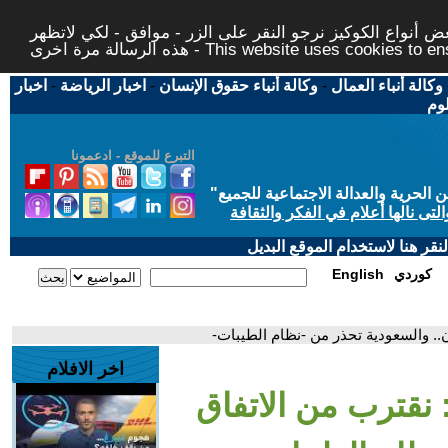
 أنواع الكوكيز نرجو النقر على الزر - موافق - لكي لاتظهر
This website uses cookies to ensure you ge
وكالة أنباء العمال
-
وكالة أنباء حقوق الإنسان
-
اخبار الرياضة
-
اخبار
لوم
التبرع للموقع - ادعمونا
حرية والعدالة الاجتماعية للجميع
"
تى نالها أعلام في الفكر والثقافة
قر هنا لاستخدام الموقع البديل
كوردي
English
ن.. والسعودية تحذر من -نظام الطيبات-
اخر الافلام
 نقترب من الاتفاق