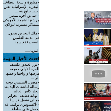
-
مناورة واسعة النطاق..
البحرية الإسرائيلية تعلن
تعزيز جاهزيته ...
-
-سائق أجرة بمصر-..
مرشح للشيوخ الأمريكي
يستذكر مسيرته للولاي
...
-
ملك البحرين يتجول
في مدينة العلمين
المصرية (فيديو)
المزيد.....
احدث الأخبار المهمة
-
نور الغندور تكشف
للمرة الأولى حقيقة
مرضها وزواجها وعملها
الر ...
-
مصر.. السيسي يوجه
رسالة لناشئات اليد بعد
إنجاز كأس العالم
-
نهاية قطيعة الجزائر
ومالي تشغل فرنسا
-
-أكسيوس-: ترامب قد
يحصل على سلطة