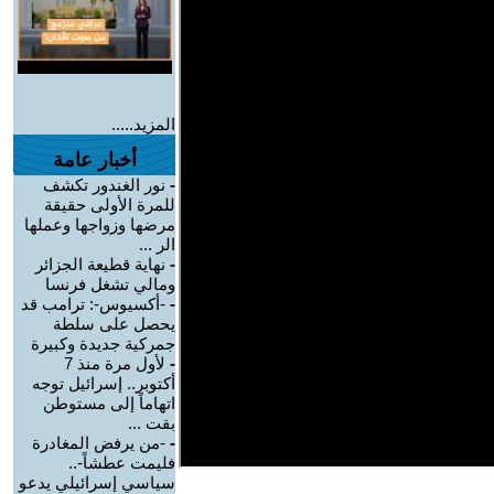
المزيد.....
أخبار عامة
-
نور الغندور تكشف
للمرة الأولى حقيقة
مرضها وزواجها وعملها
الر ...
-
نهاية قطيعة الجزائر
ومالي تشغل فرنسا
-
-أكسيوس-: ترامب قد
يحصل على سلطة
جمركية جديدة وكبيرة
-
لأول مرة منذ 7
أكتوبر.. إسرائيل توجه
اتهاماً إلى مستوطن
بقت ...
-
-من يرفض المغادرة
فليمت عطشاً-..
سياسي إسرائيلي يدعو