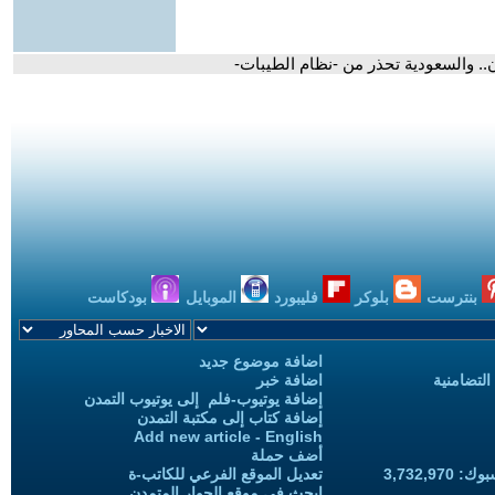
ن.. والسعودية تحذر من -نظام الطيبات-
بنترست
بلوكر
فليبورد
الموبايل
بودكاست
اضافة موضوع جديد
التضامنية
اضافة خبر
إضافة يوتيوب-فلم إلى يوتيوب التمدن
إضافة كتاب إلى مكتبة التمدن
Add new article - English
أضف حملة
3,732,97
تعديل الموقع الفرعي للكاتب-ة
ابحث في موقع الحوار المتمدن