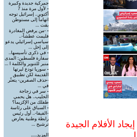
جمركية جديدة وكبيرة
-
لأول مرة منذ 7
أكتوبر.. إسرائيل توجه
اتهاماً إلى مستوطن
بقت ...
-
-من يرفض المغادرة
فليمت عطشاً-..
سياسي إسرائيلي يدعو
إلى إخل ...
-
في ذكرى تأسيسها..
سفارة فلسطين: المدى
منبر للتنوير والكلمة ا ...
-
سوريا تودع ليرتها
القديمة لكن تطبيق
-حذف الصفرين- يتعثّر
في ...
-
سر في زجاجة
الحليب.. هل يحمي
طفلك من الإكزيما؟
-
السباق على رئاسة
-الفيفا-.. أول رئيس
رابطة وطنية يعارض
جاد الأفلام الجيدة
ترشيح ...
ا
المزيد.....