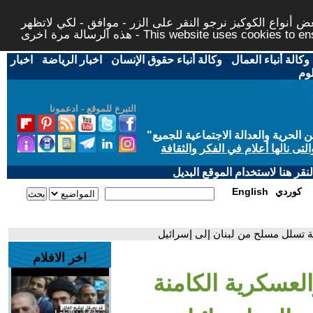
 أنواع الكوكيز نرجو النقر على الزر - موافق - لكي لاتظهر
This website uses cookies to ensure you ge
وكالة أنباء العمال
-
وكالة أنباء حقوق الإنسان
-
اخبار الرياضة
-
اخبار
لوم
التبرع للموقع - ادعمونا
حرية والعدالة الاجتماعية للجميع
"
تى نالها أعلام في الفكر والثقافة
قر هنا لاستخدام الموقع البديل
كوردي
English
ية تسلل مسلح من لبنان إلى إسرائيل
اخر الافلام
لعسكرية الكامنة