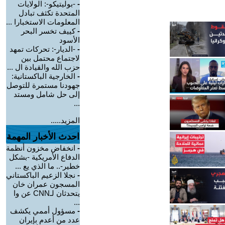
-
-بوليتيكو-: الولايات
المتحدة تكثف تبادل
المعلومات الاستخبارا ...
-
كييف تخسر البحر
الأسود
-
-الديار-: تحركات تمهد
لاجتماع محتمل بين
حزب الله والقيادة ال ...
-
الخارجية الباكستانية:
جهودنا مستمرة للتوصل
إلى حل شامل ومستد
...
المزيد.....
احدث الأخبار المهمة
-
انخفاض مخزون أنظمة
الدفاع الأمريكية -بشكل
خطير-.. ما الذي يع ...
-
نجلا الزعيم الباكستاني
المسجون عمران خان
يتحدثان لـCNN عن وا
...
-
مسؤول أممي يكشف
عدد من أعدم بإيران