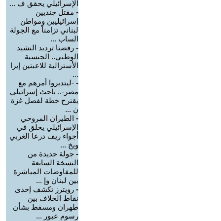
الإسرائيلي يحقق ف ...
-
مقتل جنديين
إسرائيليين ومواطن
لبناني تزامناً مع الجولة
الساب ...
-
رفضتا ترديد النشيد
الوطني.. الجنسية
الأسترالية للاعبتين إيرا
...
-
-ليتدبروا أمرهم مع
مصر-.. باحث إسرائيلي
يقترح خطة لفصل غزة
ن ...
-
الطيران المروحي
الإسرائيلي يحلق في
أجواء ريف درعا الغربي
ويخ ...
-
جولة جديدة من
النسخة السابعة
للمفاوضات المباشرة
بين لبنان وإ ...
-
رويترز تكشف إحدى
نقاط الخلاف بين
طهران ومسقط بشأن
رسوم عبور ...