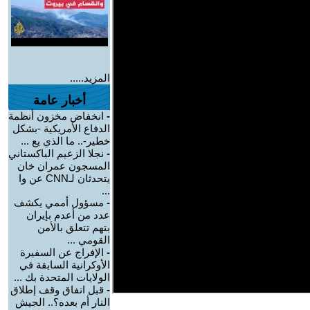
المزيد.....
أخبار عامة
-
انخفاض مخزون أنظمة
الدفاع الأمريكية -بشكل
خطير-.. ما الذي يع ...
-
نجلا الزعيم الباكستاني
المسجون عمران خان
يتحدثان لـCNN عن وا
...
-
مسؤول أممي يكشف
عدد من أعدم بإيران
بتهم تتعلق بالأمن
القومي ...
-
الإفراج عن السفيرة
الأوكرانية السابقة في
الولايات المتحدة بك ...
-
قبل اتفاق وقف إطلاق
النار أم بعده؟.. الجيش