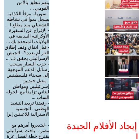
بتهم تتعلق بالأمن
القومي ...
-
سوريا.. مرفأ اللاذقية
يسجل نموا في نشاطه
التشغيلي منذ مطلع ا ...
-
الإفراج عن السفيرة
الأوكرانية السابقة في
الولايات المتحدة بك ...
-
قبل اتفاق وقف إطلاق
النار أم بعده؟.. الجيش
الإسرائيلي يحقق ف ...
-
حزب اليسار يسحب
رسائل الدعم الموجهة
إلى سجناء فلسطينيين
-
مقتل جنديين
إسرائيليين ومواطن
لبناني تزامناً مع الجولة
الساب ...
-
رفضتا ترديد النشيد
الوطني.. الجنسية
الأسترالية للاعبتين إيرا
...
جاد الأفلام الجيدة
-
-ليتدبروا أمرهم مع
مصر-.. باحث إسرائيلي
ا
يقترح خطة لفصل غزة