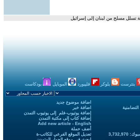
ية تسلل مسلح من لبنان إلى إسرائيل
بنترست
بلوكر
فليبورد
الموبايل
بودكاست
اضافة موضوع جديد
التضامنية
اضافة خبر
إضافة يوتيوب-فلم إلى يوتيوب التمدن
إضافة كتاب إلى مكتبة التمدن
Add new article - English
أضف حملة
3,732,97
تعديل الموقع الفرعي للكاتب-ة
ابحث في موقع الحوار المتمدن