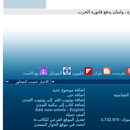
ة.. ولبنان يدفع فاتورة الحرب
بنترست
بلوكر
فليبورد
الموبايل
بودكاست
اضافة موضوع جديد
التضامنية
اضافة خبر
إضافة يوتيوب-فلم إلى يوتيوب التمدن
إضافة كتاب إلى مكتبة التمدن
Add new article - English
أضف حملة
3,732,97
تعديل الموقع الفرعي للكاتب-ة
ابحث في موقع الحوار المتمدن