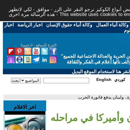
 أنواع الكوكيز نرجو النقر على الزر - موافق - لكي لاتظهر
This website uses cookies to ensure you ge
وكالة أنباء العمال
-
وكالة أنباء حقوق الإنسان
-
اخبار الرياضة
-
اخبار
لوم
التبرع للموقع - ادعمونا
حرية والعدالة الاجتماعية للجميع
"
تى نالها أعلام في الفكر والثقافة
قر هنا لاستخدام الموقع البديل
كوردي
English
ة.. ولبنان يدفع فاتورة الحرب
اخر الافلام
ن وأميركا في مراحله