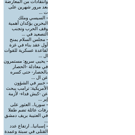
وانتقادات من المعارضة
بعد مرور شهرين على
ت ...
-
السيسي وملك
البحرين يؤكدان أهمية
وقف الحرب وتجنب
التصعيد في ...
-
مجلس السلام يمنح
أول عقد بناء في غزة
لقاعدة عسكرية للقوات
ال ...
-
يحيى سريع: مستمرون
في معادلة -الحصار
بالحصار- حتى كسره
عن ال ...
-
خبير في الشؤون
الأمريكية: ترامب يبحث
عن -كبش فداء- لأزمة
إير ...
-
سوريا.. العثور على
رفات عائلة تضم طفلا
في العتيبة بريف دمشق
...
-
إسبانيا.. ارتفاع عدد
القتلى في سبتة وعمدة