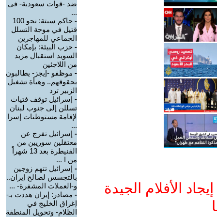
ضد -قوات سعودية- في
...
-
حاكم سبتة: نحو 100
قتيل في موجة التسلل
الجماعي للمهاجرين
-
حزب البيئة: بإمكان
السويد استقبال مزيد
من اللاجئين
-
موظفو -إيجز- يطالبون
بحقوقهم.. وهيأة تشغيل
الزبير ترد
-
إسرائيل توقف فتيات
تسللن إلى جنوب لبنان
لإقامة مستوطنات إسرا
...
-
إسرائيل تفرج عن
معتقلين سوريين من
القنيطرة بعد 13 شهراً
من ا ...
-
إسرائيل تتهم زوجين
بالتجسس لصالح إيران..
جاد الأفلام الجيدة
و-العملات المشفرة- ...
-
مصادر: إيران هددت بـ-
ا
إغراق الخليج في
الظلام- وتحويل المنطقة