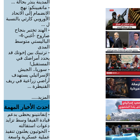
المدينة ينذر بحالة ...
-
ماتفيينكو: نهج
الانضمام إلى الاتحاد
الأوروبي كارثي بالنسبة
ل ...
-
الهند تختبر بنجاح
صاروخ -أغني-4-
الباليستي متوسط
المدى
-
ترتيبك بين إخوتك قد
يحدد أمراضك في
المستقبل!
-
سوريا.. الجيش
الإسرائيلي يستهدف
أراضي زراعية في ريف
القنيطرة ...
المزيد.....
احدث الأخبار المهمة
-
إنفانتينو يحظى بدعم
قيادة الفيفا وسط تزايد
دعوات استقالته
-
الحوثيون يعلنون تنفيذ
عملية عسكرية واسعة