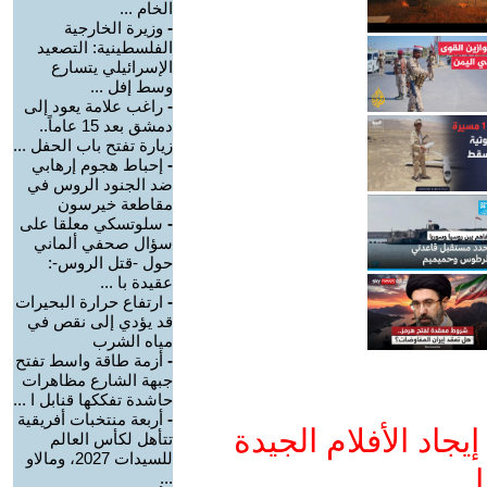
الخام ...
-
وزيرة الخارجية
الفلسطينية: التصعيد
الإسرائيلي يتسارع
وسط إفل ...
-
راغب علامة يعود إلى
دمشق بعد 15 عاماً..
زيارة تفتح باب الحفل ...
-
إحباط هجوم إرهابي
ضد الجنود الروس في
مقاطعة خيرسون
-
سلوتسكي معلقا على
سؤال صحفي ألماني
حول -قتل الروس-:
عقيدة با ...
-
ارتفاع حرارة البحيرات
قد يؤدي إلى نقص في
مياه الشرب
-
أزمة طاقة واسط تفتح
جبهة الشارع مظاهرات
حاشدة تفككها قنابل ا ...
-
أربعة منتخبات أفريقية
جاد الأفلام الجيدة
تتأهل لكأس العالم
للسيدات 2027، ومالاو
ا
...