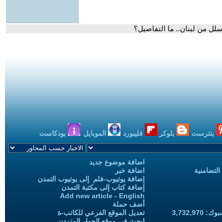
لل من لبنان.. ما التفاصيل؟
بنترست
بلوكر
فليبورد
الموبايل
بودكاست
اضافة موضوع جديد
التضامنية
اضافة خبر
إضافة يوتيوب-فلم إلى يوتيوب التمدن
إضافة كتاب إلى مكتبة التمدن
Add new article - English
أضف حملة
3,732,97
تعديل الموقع الفرعي للكاتب-ة
ابحث في موقع الحوار المتمدن