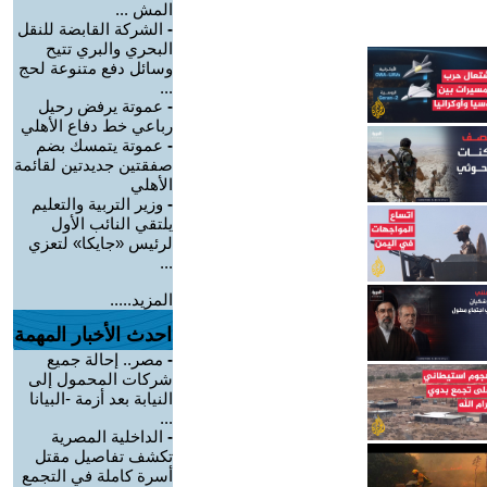
المش ...
-
الشركة القابضة للنقل
البحري والبري تتيح
وسائل دفع متنوعة لحج
...
-
عموتة يرفض رحيل
رباعي خط دفاع الأهلي
-
عموتة يتمسك بضم
صفقتين جديدتين لقائمة
الأهلي
-
وزير التربية والتعليم
يلتقي النائب الأول
لرئيس «جايكا» لتعزي
...
المزيد.....
احدث الأخبار المهمة
-
مصر.. إحالة جميع
شركات المحمول إلى
النيابة بعد أزمة -البيانا
...
-
الداخلية المصرية
تكشف تفاصيل مقتل
أسرة كاملة في التجمع