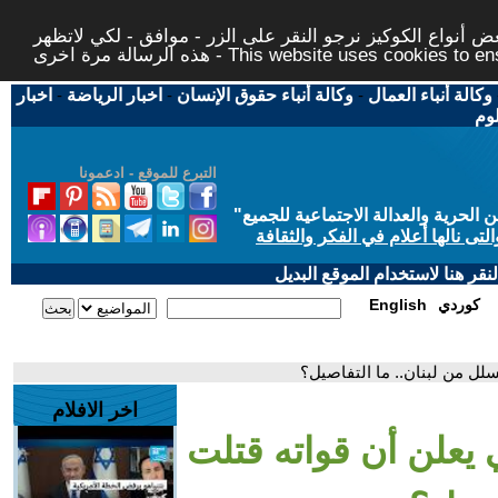
 أنواع الكوكيز نرجو النقر على الزر - موافق - لكي لاتظهر
This website uses cookies to ensure you ge
وكالة أنباء العمال
-
وكالة أنباء حقوق الإنسان
-
اخبار الرياضة
-
اخبار
لوم
التبرع للموقع - ادعمونا
حرية والعدالة الاجتماعية للجميع
"
تى نالها أعلام في الفكر والثقافة
قر هنا لاستخدام الموقع البديل
كوردي
English
لل من لبنان.. ما التفاصيل؟
اخر الافلام
 يعلن أن قواته قتلت