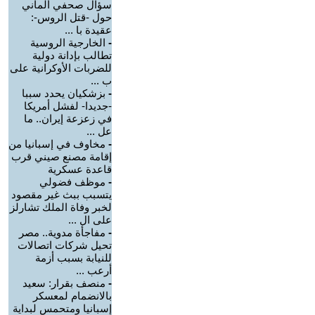
سؤال صحفي ألماني
حول -قتل الروس-:
عقيدة با ...
-
الخارجية الروسية
تطالب بإدانة دولية
للضربات الأوكرانية على
ب ...
-
بزشكيان يحدد سببا
-جديدا- لفشل أمريكا
في زعزعة إيران.. ما
عل ...
-
مخاوف في إسبانيا من
إقامة مصنع صيني قرب
قاعدة عسكرية
-
موظف فضولي
يتسبب ببث غير مقصود
لخبر وفاة الملك تشارلز
على ال ...
-
مفاجأة مدوية.. مصر
تحيل شركات اتصالات
للنيابة بسبب أزمة
أرعب ...
-
منصف بقرار: سعيد
بالانضمام لمعسكر
إسبانيا ومتحمس لبداية