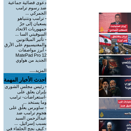
دعوى قضائية جماعية
ضد رسوم ترامب
الجمركي ...
-
ترامب ونتنياهو
يسعيان إلى جرّ
جمهوريات الاتحاد
السوفيتي السا ...
-
تأثير الميلاتونين
والمغنيسيوم على الأرق
-
أبرز مواصفات
MatePad Pro 12
الجديد من هواوي
المزيد.....
احدث الأخبار المهمة
-
رئيس مجلس الشورى
بإيران يعلق على
-استعراضات- ترامب
وما يستخد ...
-
ساويرس يعلّق على
هجوم ترامب ضد
عبدالرحمن السيد
بسبب إسرائيل. ...
-
كيف نجح الحلفاء في