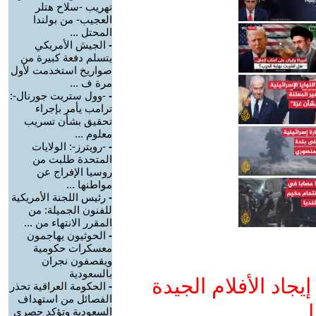
تهريب -سلاح هتلر
العجيب- من بولندا
المحتل ...
-
الجيش الأمريكي
يتسلم دفعة كبيرة من
صواريخ استخدمت لأول
مرة ف ...
-
-وول ستريت جورنال-:
ترامب يأمر بإجراء
تحقيق بشأن تسريب
معلوم ...
-
-رويترز-: الولايات
المتحدة طلبت من
روسيا الإفراج عن
مواطنها ...
-
رئيس اللجنة الأمريكية
للفنون الجميلة: من
المقرر الانتهاء من ...
-
الحوثيون يهاجمون
معسكرات حكومية
ويقصفون نجران
بالسعودية
جاد الأفلام الجيدة
-
الحكومة العراقية تحذر
الفصائل من استهداف
ا
السعودية وتؤكد حصري