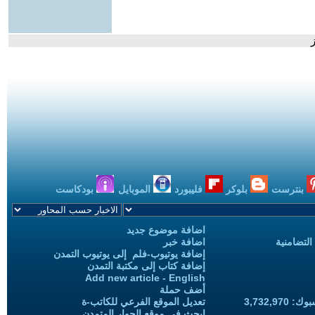
بنترست
بلوكر
فليبورد
الموبايل
بودكاست
اضافة موضوع جديد
التضامنية
اضافة خبر
إضافة يوتيوب-فلم إلى يوتيوب التمدن
إضافة كتاب إلى مكتبة التمدن
Add new article - English
أضف حملة
3,732,97
تعديل الموقع الفرعي للكاتب-ة
ابحث في موقع الحوار المتمدن