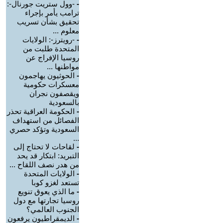
-
-وول ستريت جورنال-:
ترامب يأمر بإجراء
تحقيق بشأن تسريب
معلوم ...
-
-رويترز-: الولايات
المتحدة طلبت من
روسيا الإفراج عن
مواطنها ...
-
الحوثيون يهاجمون
معسكرات حكومية
ويقصفون نجران
بالسعودية
-
الحكومة العراقية تحذر
الفصائل من استهداف
السعودية وتؤكد حصري
...
-
لقاحات لا تحتاج إلى
التبريد: ابتكار قد يحد
من هدر نصف اللقاح ...
-
الولايات المتحدة
تستعد لغزو كوبا
-
ما الذي يعوق تنويع
روسيا تجارتها مع دول
الجنوب العالمي؟
-
الديمقراطيون يرفعون