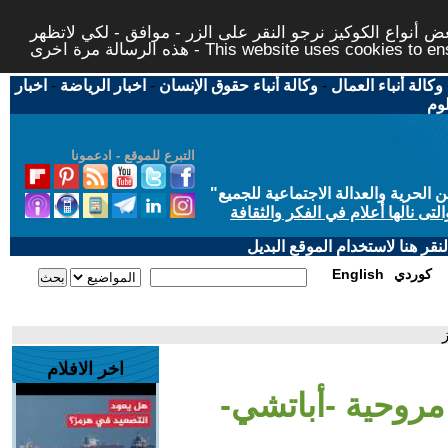
 أنواع الكوكيز نرجو النقر على الزر - موافق - لكي لاتظهر
This website uses cookies to ensure you ge
وكالة أنباء العمال
-
وكالة أنباء حقوق الإنسان
-
اخبار الرياضة
-
اخبار
لوم
التبرع للموقع - ادعمونا
حرية والعدالة الاجتماعية للجميع
"
تى نالها أعلام في الفكر والثقافة
قر هنا لاستخدام الموقع البديل
كوردي
English
اخر الافلام
مروحية -أباتشي-