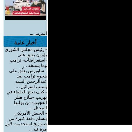
المزيد.....
أخبار عامة
-
رئيس مجلس الشورى
بإيران يعلق على
-استعراضات- ترامب
وما يستخد ...
-
ساويرس يعلّق على
هجوم ترامب ضد
عبدالرحمن السيد
بسبب إسرائيل. ...
-
كيف نجح الحلفاء في
تهريب -سلاح هتلر
العجيب- من بولندا
المحتل ...
-
الجيش الأمريكي
يتسلم دفعة كبيرة من
صواريخ استخدمت لأول
مرة ف ...