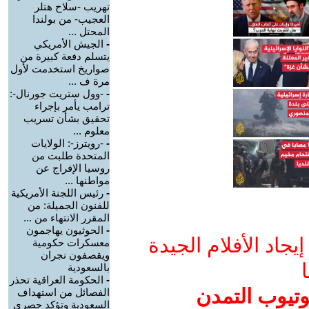
تهريب -سلاح هتلر
العجيب- من بولندا
المحتل ...
-
الجيش الأمريكي
يتسلم دفعة كبيرة من
صواريخ استخدمت لأول
مرة ف ...
-
-وول ستريت جورنال-:
ترامب يأمر بإجراء
تحقيق بشأن تسريب
معلوم ...
-
-رويترز-: الولايات
المتحدة طلبت من
روسيا الإفراج عن
مواطنها ...
-
رئيس اللجنة الأمريكية
للفنون الجميلة: من
المقرر الانتهاء من ...
-
الحوثيون يهاجمون
جاد الأفلام الجيدة
معسكرات حكومية
ويقصفون نجران
ا
بالسعودية
-
الحكومة العراقية تحذر
وتيوب التمدن
الفصائل من استهداف
السعودية وتؤكد حصري