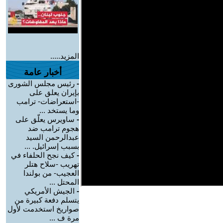
المزيد.....
أخبار عامة
-
رئيس مجلس الشورى
بإيران يعلق على
-استعراضات- ترامب
وما يستخد ...
-
ساويرس يعلّق على
هجوم ترامب ضد
عبدالرحمن السيد
بسبب إسرائيل. ...
-
كيف نجح الحلفاء في
تهريب -سلاح هتلر
العجيب- من بولندا
المحتل ...
-
الجيش الأمريكي
يتسلم دفعة كبيرة من
صواريخ استخدمت لأول
مرة ف ...