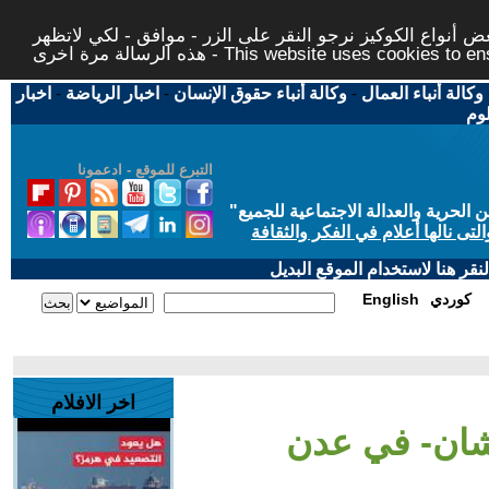
 أنواع الكوكيز نرجو النقر على الزر - موافق - لكي لاتظهر
This website uses cookies to ensure you ge
وكالة أنباء العمال
-
وكالة أنباء حقوق الإنسان
-
اخبار الرياضة
-
اخبار
لوم
التبرع للموقع - ادعمونا
حرية والعدالة الاجتماعية للجميع
"
تى نالها أعلام في الفكر والثقافة
قر هنا لاستخدام الموقع البديل
كوردي
English
اخر الافلام
رشان- في عدن