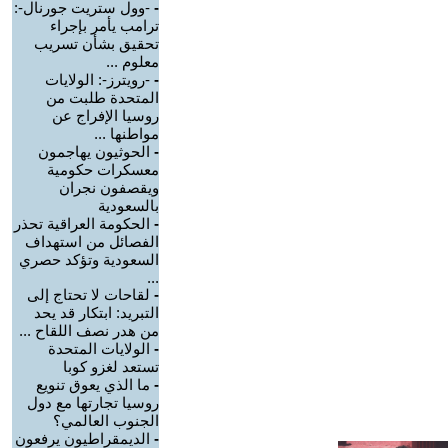
-
-وول ستريت جورنال-:
ترامب يأمر بإجراء
تحقيق بشأن تسريب
معلوم ...
-
-رويترز-: الولايات
المتحدة طلبت من
روسيا الإفراج عن
مواطنها ...
-
الحوثيون يهاجمون
معسكرات حكومية
ويقصفون نجران
بالسعودية
-
الحكومة العراقية تحذر
الفصائل من استهداف
السعودية وتؤكد حصري
...
-
لقاحات لا تحتاج إلى
التبريد: ابتكار قد يحد
من هدر نصف اللقاح ...
-
الولايات المتحدة
تستعد لغزو كوبا
-
ما الذي يعوق تنويع
روسيا تجارتها مع دول
الجنوب العالمي؟
-
الديمقراطيون يرفعون