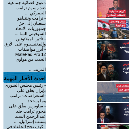
دعوى قضائية جماعية
ضد رسوم ترامب
الجمركي ...
-
ترامب ونتنياهو
يسعيان إلى جرّ
جمهوريات الاتحاد
السوفيتي السا ...
-
تأثير الميلاتونين
والمغنيسيوم على الأرق
-
أبرز مواصفات
MatePad Pro 12
الجديد من هواوي
المزيد.....
احدث الأخبار المهمة
-
رئيس مجلس الشورى
بإيران يعلق على
-استعراضات- ترامب
وما يستخد ...
-
ساويرس يعلّق على
هجوم ترامب ضد
عبدالرحمن السيد
بسبب إسرائيل. ...
-
كيف نجح الحلفاء في