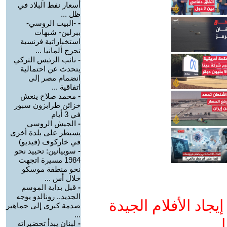
أسعار نفط البلاد في
ظل ...
-
-البيت الروسي-
ببرلين- شبهات
استخباراتية فرنسية
تحرج ألمانيا ...
-
نائب الرئيس التركي
يتحدث عن احتمالية
انضمام مصر إلى
اتفاقية ...
-
محمد صلاح ينعش
خزائن طرابزون سبور
في 3 أيام
-
الجيش الروسي
يسيطر على بلدة أخرى
في خاركوف (فيديو)
-
سوبيانين: تحييد نحو
1984 مسيرة اتجهت
نحو منطقة موسكو
خلال أس ...
-
قبل بداية الموسم
الجديد.. رونالدو يوجه
جاد الأفلام الجيدة
صدمة كبرى إلى جماهير
...
ا
-
لبنان يبدأ تحضيراته