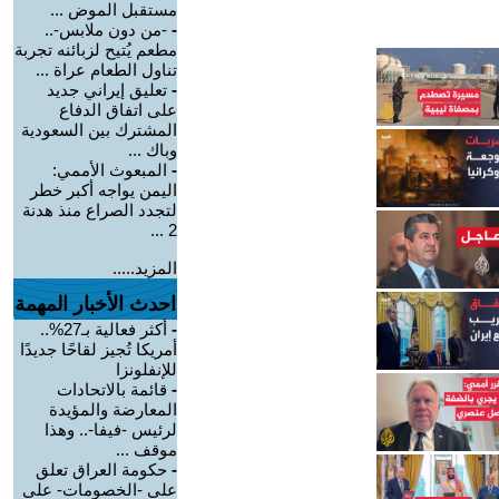
مستقبل الموض ...
-
-من دون ملابس-..
مطعم يُتيح لزبائنه تجربة
تناول الطعام عراة ...
-
تعليق إيراني جديد
على اتفاق الدفاع
المشترك بين السعودية
وباك ...
-
المبعوث الأممي:
اليمن يواجه أكبر خطر
لتجدد الصراع منذ هدنة
2 ...
المزيد.....
احدث الأخبار المهمة
-
أكثر فعالية بـ27%..
أمريكا تُجيز لقاحًا جديدًا
للإنفلونزا
-
قائمة بالاتحادات
المعارضة والمؤيدة
لرئيس -فيفا-.. وهذا
موقف ...
-
حكومة العراق تعلق
على -الخصومات- على