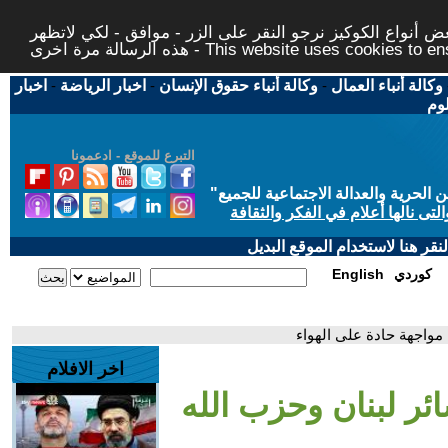
 أنواع الكوكيز نرجو النقر على الزر - موافق - لكي لاتظهر
This website uses cookies to ensure you ge
وكالة أنباء العمال
-
وكالة أنباء حقوق الإنسان
-
اخبار الرياضة
-
اخبار
لوم
التبرع للموقع - ادعمونا
حرية والعدالة الاجتماعية للجميع
"
تى نالها أعلام في الفكر والثقافة
قر هنا لاستخدام الموقع البديل
كوردي
English
 مواجهة حادة على الهواء
اخر الافلام
ئر لبنان وحزب الله