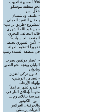
1984 مسيرة اتجهت
نحو منطقة موسكو
خلال أس ...
-
علييف وباشينيان
يبحثان التنفيذ العملي
لمشروع -طريق ترامب-
-
من عبد الله الشهري
قائد التحالف البحري
المتعدد الجنسيات؟
-
الأمن السوري يحبط
تفجيرا لتنظيم الدولة
في منطقة السيدة زينب
...
-
إعصار دولفين يضرب
اليابان ويتجه نحو الصين
وتايوان
-
قانون تركي لتعزيز
-التضامن الوطني-
وإنهاء الإرهاب
-
فيديو يُظهر مراهقاً
متهماً بإطلاق النار في
مدرسة بتايلاند وم ...
-
بين -الكوتور-
والحرفية.. العرائس
الثريات يرسمْن