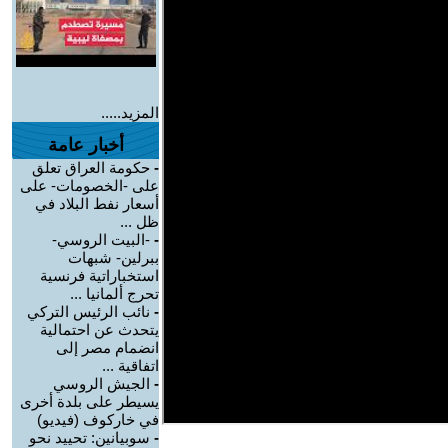
المزيد.....
أخبار عامة
-
حكومة العراق تعلق
على -الخصومات- على
أسعار نفط البلاد في
ظل ...
-
-البيت الروسي-
ببرلين- شبهات
استخباراتية فرنسية
تحرج ألمانيا ...
-
نائب الرئيس التركي
يتحدث عن احتمالية
انضمام مصر إلى
اتفاقية ...
-
الجيش الروسي
يسيطر على بلدة أخرى
في خاركوف (فيديو)
-
سوبيانين: تحييد نحو