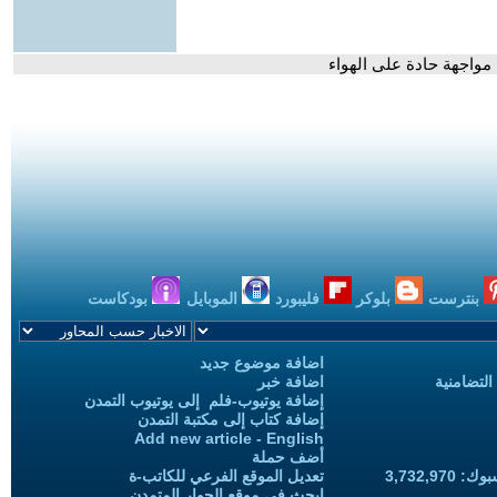
 مواجهة حادة على الهواء
بنترست
بلوكر
فليبورد
الموبايل
بودكاست
اضافة موضوع جديد
التضامنية
اضافة خبر
إضافة يوتيوب-فلم إلى يوتيوب التمدن
إضافة كتاب إلى مكتبة التمدن
Add new article - English
أضف حملة
3,732,97
تعديل الموقع الفرعي للكاتب-ة
ابحث في موقع الحوار المتمدن