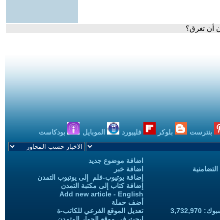
 أن تغرق؟
بنترست
بلوكر
فليبورد
الموبايل
بودكاست
اضافة موضوع جديد
التضامنية
اضافة خبر
إضافة يوتيوب-فلم إلى يوتيوب التمدن
إضافة كتاب إلى مكتبة التمدن
Add new article - English
أضف حملة
3,732,97
تعديل الموقع الفرعي للكاتب-ة
ابحث في موقع الحوار المتمدن