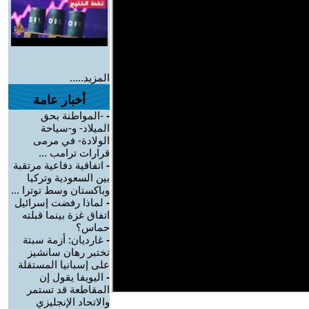
المزيد.....
أخبار عامة
-
-المواطنة بحق
الميلاد- و-سياحة
الولادة- في مرمى
قرارات ترامب ...
-
اتفاقية دفاعية مرتقبة
بين السعودية وتركيا
وباكستان وسط توترا ...
-
لماذا رفضت إسرائيل
اتفاق غزة بينما قبلته
حماس؟
-
غارديان: أزمة سبتة
تختبر رهان سانشيز
على إسبانيا المستقلة
-
اليويفا يقول إن
المقاطعة قد تستمر
والاتحاد الإنجليزي