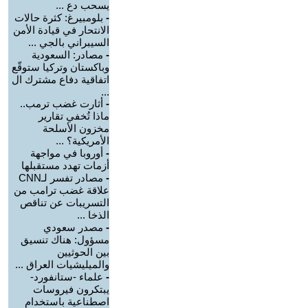
يسحب دع ...
-
بلومبيرغ: كثرة حالات
الانتحار في قيادة الأمن
السيبراني بالجي ...
-
مصادر: السعودية
وباكستان وتركيا ستوقّع
اتفاقية دفاع مشترك ال
...
-
أثارت غضب ترمب..
ماذا تُخفي تقارير
مخزون الأسلحة
الأمريكية؟ ...
-
أوروبا في مواجهة
أزمات تهدد مستقبلها
-
مصادر تفسر لـCNN
علاقة غضب ترامب من
التسريبات عن تناقص
الذخا ...
-
مصدر سعودي
مسؤول: هناك تنسيق
بين الحوثيين
والميليشيات العراق ...
-
علماء -ستانفورد-
يبتكرون فيروسات
اصطناعية باستخدام