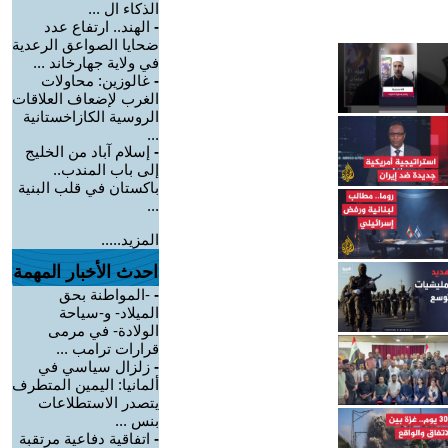
الذكاء ال ...
-
الهند.. ارتفاع عدد
ضحايا الصواعق الرعدية
في ولاية جهارخاند ...
-
غالوزين: محاولات
الغرب لإضعاف العلاقات
الروسية الكازاخستانية
...
-
إسلام آباد من الخليج
إلى باب المندب..
باكستان في قلب البنية
...
المزيد.....
احدث الأخبار المهمة
-
-المواطنة بحق
الميلاد- و-سياحة
الولادة- في مرمى
قرارات ترامب ...
-
زلزال سياسي في
ألمانيا: اليمين المتطرف
يتصدر الاستطلاعات
بنس ...
-
اتفاقية دفاعية مرتقبة