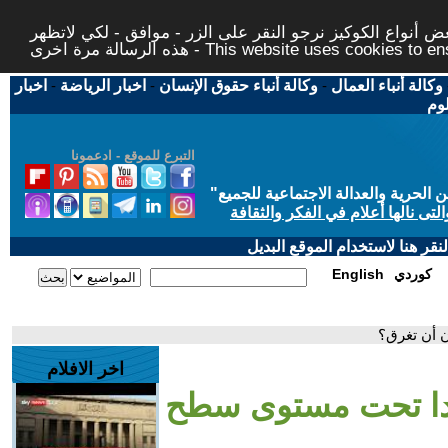
 أنواع الكوكيز نرجو النقر على الزر - موافق - لكي لاتظهر
This website uses cookies to ensure you ge
وكالة أنباء العمال
-
وكالة أنباء حقوق الإنسان
-
اخبار الرياضة
-
اخبار
لوم
التبرع للموقع - ادعمونا
حرية والعدالة الاجتماعية للجميع
"
تى نالها أعلام في الفكر والثقافة
قر هنا لاستخدام الموقع البديل
كوردي
English
 أن تغرق؟
اخر الافلام
دا تحت مستوى سطح