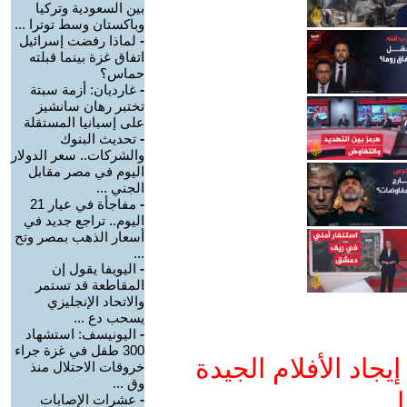
بين السعودية وتركيا
وباكستان وسط توترا ...
-
لماذا رفضت إسرائيل
اتفاق غزة بينما قبلته
حماس؟
-
غارديان: أزمة سبتة
تختبر رهان سانشيز
على إسبانيا المستقلة
-
تحديث البنوك
والشركات.. سعر الدولار
اليوم في مصر مقابل
الجني ...
-
مفاجأة في عيار 21
اليوم.. تراجع جديد في
أسعار الذهب بمصر وتح
...
-
اليويفا يقول إن
المقاطعة قد تستمر
والاتحاد الإنجليزي
يسحب دع ...
-
اليونيسف: استشهاد
300 طفل في غزة جراء
جاد الأفلام الجيدة
خروقات الاحتلال منذ
وق ...
ا
-
عشرات الإصابات