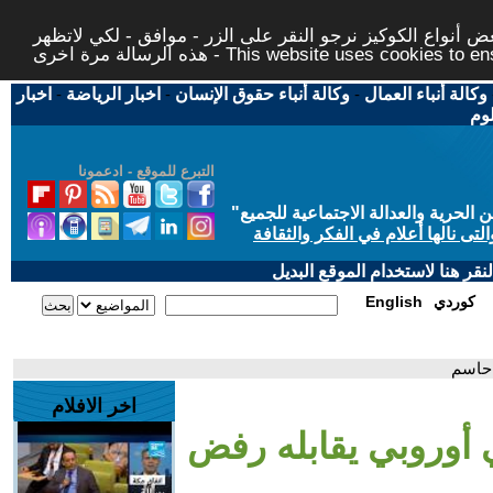
 أنواع الكوكيز نرجو النقر على الزر - موافق - لكي لاتظهر
This website uses cookies to ensure you ge
وكالة أنباء العمال
-
وكالة أنباء حقوق الإنسان
-
اخبار الرياضة
-
اخبار
لوم
التبرع للموقع - ادعمونا
حرية والعدالة الاجتماعية للجميع
"
تى نالها أعلام في الفكر والثقافة
قر هنا لاستخدام الموقع البديل
كوردي
English
 حاسم
اخر الافلام
 أوروبي يقابله رفض