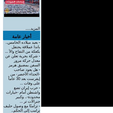
المزيد.....
أخبار عامة
-
بعيد ميلاده الخامس..
باندا عملاقة يحتفل
بكعكة من التفاح والأ ...
-
شركة بحرية تعلن عن
معدل حركة مرور
السفن بمضيق هرمز
-
هل يعود صاحب
-الحذاء الأخضر- من
إيفرست بعد 30 عاماً
على وفات ...
-
حرب إيران تضع
واشنطن أمام -خيارات
محدودة-.. وكبير
جنرالات تر ...
-
تزامنًا مع وصول حليف
ترامب إلى الحكم..