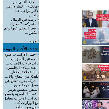
-
الجزء الثاني من
-مايكل-.. اختبار درامي
لأكثر مراحل حياة
جاكس ...
-
ترمب في الرمال
المتحركة.. 7 معارك
يرفض التخلي عنها رغم
النكس ...
المزيد.....
احدث الأخبار المهمة
-
-حمّى الأرانب-.. عدوى
نادرة تثير القلق مع
تزايد حالات الإصاب ...
-
بعيد ميلاده الخامس..
باندا عملاقة يحتفل
بكعكة من التفاح والأ ...
-
شركة بحرية تعلن عن
معدل حركة مرور
السفن بمضيق هرمز
-
فساد الناصرية يتوسع..
الغرابي: الأحزاب تتعامل
مع الوزارات كـ ...
-
هل يعود صاحب