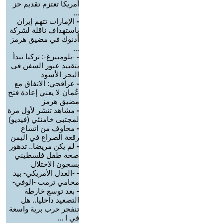
أمريكا تعتزم تقديم حز
...
-
الإمارات تتهم إيران
باستهداف ناقلة لشركة
أدنوك في مضيق هرمز
...
-
-بلومبيرغ-: تركيا تبدأ
بتقييد عبور السفن في
البحر الأسود
-
عراقجي: الاتفاق مع
عُمان لا يعني إعادة فتح
مضيق هرمز
-
مشاهد تنشر لأول مرة
لمجتبى خامنئي (فيديو)
-
مخاوف من اتساع
رقعة الصراع في اليمن
-
لم يكن مريضا.. تدهور
صحة طفل فلسطيني
بسجون الاحتلال
-
-العدل الأمريكي- بيد
محامي ترمب -الوفي-
-
بعد توسع خارطة
التصعيد داخليا.. هل
تنفجر حرب برية واسعة
في ا ...