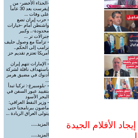
-الحذاء الأخضر- من
إيفرست بعد 30 عاماً
على وفات ...
-
حرب إيران تضع
واشنطن أمام -خيارات
محدودة-.. وكبير
جنرالات تر ...
-
تزامنًا مع وصول حليف
ترامب إلى الحكم..
أمريكا تعتزم تقديم حز
...
-
الإمارات تتهم إيران
باستهداف ناقلة لشركة
أدنوك في مضيق هرمز
...
-
-بلومبيرغ-: تركيا تبدأ
بتقييد عبور السفن في
البحر الأسود
-
وزير النفط العراقي:
ماضون ببرنامجنا حتى
يتولى العراق الريادة ...
جاد الأفلام الجيدة
المزيد.....
ا
المزيد.....