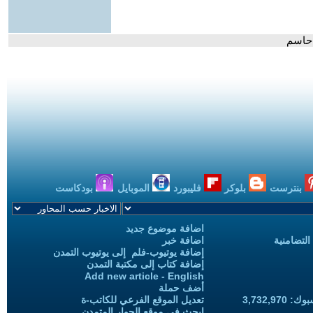
 حاسم
بنترست
بلوكر
فليبورد
الموبايل
بودكاست
اضافة موضوع جديد
التضامنية
اضافة خبر
إضافة يوتيوب-فلم إلى يوتيوب التمدن
إضافة كتاب إلى مكتبة التمدن
Add new article - English
أضف حملة
3,732,97
تعديل الموقع الفرعي للكاتب-ة
ابحث في موقع الحوار المتمدن