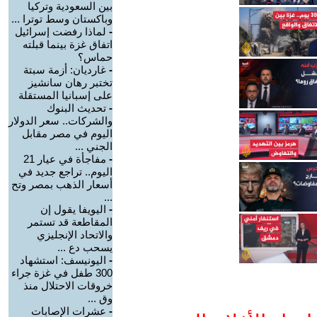
بين السعودية وتركيا
وباكستان وسط توترا ...
-
لماذا رفضت إسرائيل
اتفاق غزة بينما قبلته
حماس؟
-
غارديان: أزمة سبتة
تختبر رهان سانشيز
على إسبانيا المستقلة
-
تحديث البنوك
والشركات.. سعر الدولار
اليوم في مصر مقابل
الجني ...
-
مفاجأة في عيار 21
اليوم.. تراجع جديد في
أسعار الذهب بمصر وتح
...
-
اليويفا يقول إن
المقاطعة قد تستمر
والاتحاد الإنجليزي
يسحب دع ...
-
اليونيسف: استشهاد
300 طفل في غزة جراء
خروقات الاحتلال منذ
وق ...
-
عشرات الإصابات