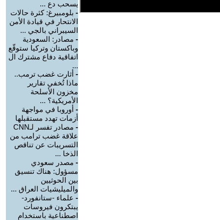
يسحب دع ...
-
بلومبيرغ: كثرة حالات
الانتحار في قيادة الأمن
السيبراني بالجي ...
-
مصادر: السعودية
وباكستان وتركيا ستوقّع
اتفاقية دفاع مشترك ال
...
-
أثارت غضب ترمب..
ماذا تُخفي تقارير
مخزون الأسلحة
الأمريكية؟ ...
-
أوروبا في مواجهة
أزمات تهدد مستقبلها
-
مصادر تفسر لـCNN
علاقة غضب ترامب من
التسريبات عن تناقص
الذخا ...
-
مصدر سعودي
مسؤول: هناك تنسيق
بين الحوثيين
والميليشيات العراق ...
-
علماء -ستانفورد-
يبتكرون فيروسات
اصطناعية باستخدام