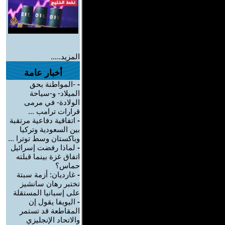
المزيد.....
أخبار عامة
-
-المواطنة بحق
الميلاد- و-سياحة
الولادة- في مرمى
قرارات ترامب ...
-
اتفاقية دفاعية مرتقبة
بين السعودية وتركيا
وباكستان وسط توترا ...
-
لماذا رفضت إسرائيل
اتفاق غزة بينما قبلته
حماس؟
-
غارديان: أزمة سبتة
تختبر رهان سانشيز
على إسبانيا المستقلة
-
اليويفا يقول إن
المقاطعة قد تستمر
والاتحاد الإنجليزي