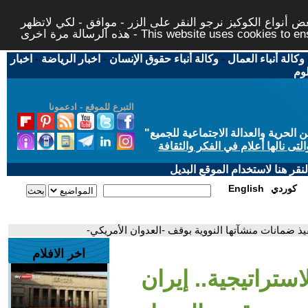
 أنواع الكوكيز نرجو النقر على الزر - موافق - لكي لاتظهر
This website uses cookies to ensure you ge
وكالة أنباء العمال
-
وكالة أنباء حقوق الإنسان
-
اخبار الرياضة
-
اخبار
لوم
التبرع للموقع - ادعمونا
حرية والعدالة الاجتماعية للجميع
"
تى نالها أعلام في الفكر والثقافة
قر هنا لاستخدام الموقع البديل
كوردي
English
فيذ ضمانات منشآتها النووية بوقف -العدوان الأمريكي-
اخر الافلام
استراتيجية.. إيران