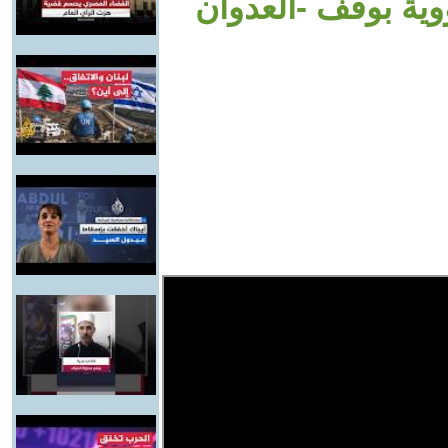
وية بوقف -العدوان