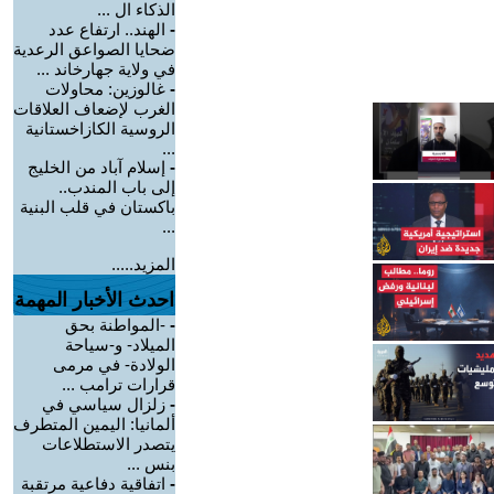
الذكاء ال ...
-
الهند.. ارتفاع عدد
ضحايا الصواعق الرعدية
في ولاية جهارخاند ...
-
غالوزين: محاولات
الغرب لإضعاف العلاقات
الروسية الكازاخستانية
...
-
إسلام آباد من الخليج
إلى باب المندب..
باكستان في قلب البنية
...
المزيد.....
احدث الأخبار المهمة
-
-المواطنة بحق
الميلاد- و-سياحة
الولادة- في مرمى
قرارات ترامب ...
-
زلزال سياسي في
ألمانيا: اليمين المتطرف
يتصدر الاستطلاعات
بنس ...
-
اتفاقية دفاعية مرتقبة