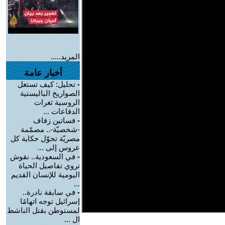
المزيد.....
أخبار عامة
-
تحليل: كيف تستغل
الصواريخ الباليستية
الروسية ثغرات
الدفاعات ...
-
فساتين زفاف
-شخصيّة-.. مصمّمة
مصريّة تحوّل حكاية كل
عروس إلى ...
-
في السعودية.. نقوش
تروي تفاصيل الحياة
اليومية للإنسان القديم
...
-
في سابقة نادرة..
إسرائيل توجه اتهامًا
لمستوطن بقتل الناشط
ال ...