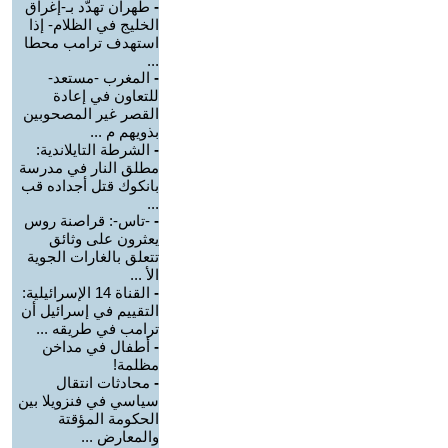
-
طهران تهدّد بـ-إغراق
الخليج في الظلام- إذا
استهدف ترامب محطا
...
-
المغرب -مستعد-
للتعاون في إعادة
القصر غير المصحوبين
بذويهم م ...
-
الشرطة التايلاندية:
مطلق النار في مدرسة
بانكوك قتل أجداده قب
...
-
-تاس-: قراصنة روس
يعثرون على وثائق
تتعلق بالغارات الجوية
الأ ...
-
القناة 14 الإسرائيلية:
التقييم في إسرائيل أن
ترامب في طريقه ...
-
أطفال في مداخن
مظلمة!
-
محادثات انتقال
سياسي في فنزويلا بين
الحكومة المؤقتة
والمعارض ...