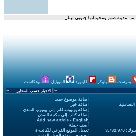
ة من مدينة صور ومخيماتها جنوبي لبنان
بنترست
بلوكر
فليبورد
الموبايل
بودكاست
اضافة موضوع جديد
التضامنية
اضافة خبر
إضافة يوتيوب-فلم إلى يوتيوب التمدن
إضافة كتاب إلى مكتبة التمدن
Add new article - English
أضف حملة
3,732,97
تعديل الموقع الفرعي للكاتب-ة
ابحث في موقع الحوار المتمدن