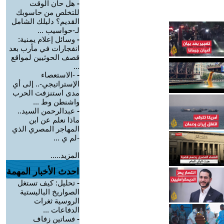
-
هل حان الوقت
للتخلص من حاسوبك
القديم؟ دليلك الشامل
لـ-حواسيب ...
-
وسائل إعلام يمنية:
انفجارات في مأرب بعد
قصف الحوثيين لمواقع
...
-
-الاستعصاء
الإستراتيجي-.. إلى أي
مدى استنزفت الحرب
واشنطن وط ...
-
عبدالرحمن السيد..
ماذا نعلم عن ابن
المهاجر المصري الذي
-لم ي ...
المزيد.....
احدث الأخبار المهمة
-
تحليل: كيف تستغل
الصواريخ الباليستية
الروسية ثغرات
الدفاعات ...
-
فساتين زفاف