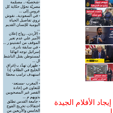
-شخصيّة-.. مصمّمة
مصريّة تحوّل حكاية كل
عروس إلى ...
-
في السعودية.. نقوش
تروي تفاصيل الحياة
اليومية للإنسان القديم
...
-
الأردن.. رواج إعلان
الأمير علي عدم تغير
الموقف من انفنتينو ر ...
-
في سابقة نادرة..
إسرائيل توجه اتهامًا
لمستوطن بقتل الناشط
ال ...
-
طهران تهدّد بـ-إغراق
الخليج في الظلام- إذا
استهدف ترامب محطا
...
-
المغرب -مستعد-
للتعاون في إعادة
القصر غير المصحوبين
بذويهم م ...
جاد الأفلام الجيدة
-
جامعة القدس تطلق
احتفالات تخريج الفوج
ا
الخامس والأربعين من