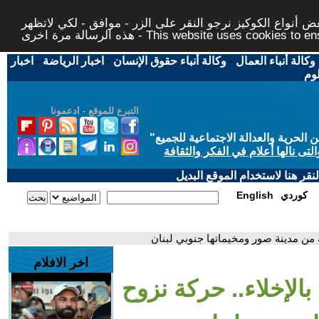
 أنواع الكوكيز نرجو النقر على الزر - موافق - لكي لاتظهر
This website uses cookies to ensure you ge
وكالة أنباء العمال
-
وكالة أنباء حقوق الإنسان
-
اخبار الرياضة
-
اخبار
لوم
التبرع للموقع - ادعمونا
حرية والعدالة الاجتماعية للجميع
"
تى نالها أعلام في الفكر والثقافة
قر هنا لاستخدام الموقع البديل
كوردي
English
ة من مدينة صور ومخيماتها جنوبي لبنان
اخر الافلام
بالإخلاء.. حركة نزوح