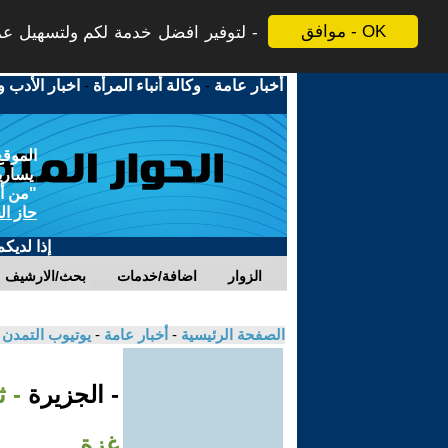
موافق - OK
لتوفير افضل خدمة لكم ولتسهيل عملي
أخبار عامة
-
وكالة أنباء المرأة
-
اخبار الأدب و
الموقع
يسارية
"من أج
حاز ال
إذا لديك
الزوار
اضافة/خدمات
بحث/الارشيف
الصفحة الرئيسية
-
أخبار عامة
-
يوتيوب التمدن
- الجزيرة
- 
غزة