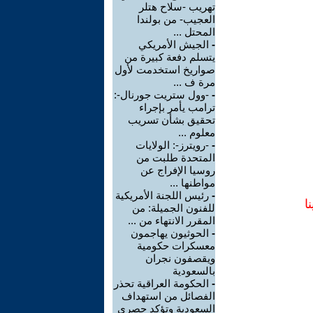
تهريب -سلاح هتلر
العجيب- من بولندا
المحتل ...
-
الجيش الأمريكي
يتسلم دفعة كبيرة من
صواريخ استخدمت لأول
مرة ف ...
-
-وول ستريت جورنال-:
ترامب يأمر بإجراء
تحقيق بشأن تسريب
معلوم ...
-
-رويترز-: الولايات
المتحدة طلبت من
روسيا الإفراج عن
مواطنها ...
-
رئيس اللجنة الأمريكية
ا
للفنون الجميلة: من
المقرر الانتهاء من ...
-
الحوثيون يهاجمون
معسكرات حكومية
ويقصفون نجران
بالسعودية
-
الحكومة العراقية تحذر
الفصائل من استهداف
السعودية وتؤكد حصري