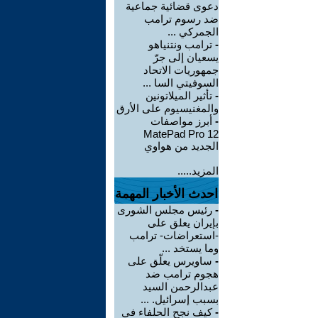
دعوى قضائية جماعية
ضد رسوم ترامب
الجمركي ...
-
ترامب ونتنياهو
يسعيان إلى جرّ
جمهوريات الاتحاد
السوفيتي السا ...
-
تأثير الميلاتونين
والمغنيسيوم على الأرق
-
أبرز مواصفات
MatePad Pro 12
الجديد من هواوي
المزيد.....
احدث الأخبار المهمة
-
رئيس مجلس الشورى
بإيران يعلق على
-استعراضات- ترامب
وما يستخد ...
-
ساويرس يعلّق على
هجوم ترامب ضد
عبدالرحمن السيد
بسبب إسرائيل. ...
-
كيف نجح الحلفاء في