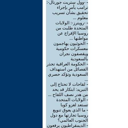
-
-وول ستريت جورنال-:
ترامب يأمر بإجراء
تحقيق بشأن تسريب
معلوم ...
-
-رويترز-: الولايات
المتحدة طلبت من
روسيا الإفراج عن
مواطنها ...
-
الحوثيون يهاجمون
معسكرات حكومية
ويقصفون نجران
بالسعودية
-
الحكومة العراقية تحذر
الفصائل من استهداف
السعودية وتؤكد حصري
...
-
لقاحات لا تحتاج إلى
التبريد: ابتكار قد يحد
من هدر نصف اللقاح ...
-
الولايات المتحدة
تستعد لغزو كوبا
-
ما الذي يعوق تنويع
روسيا تجارتها مع دول
الجنوب العالمي؟
-
الديمقراطيون يرفعون