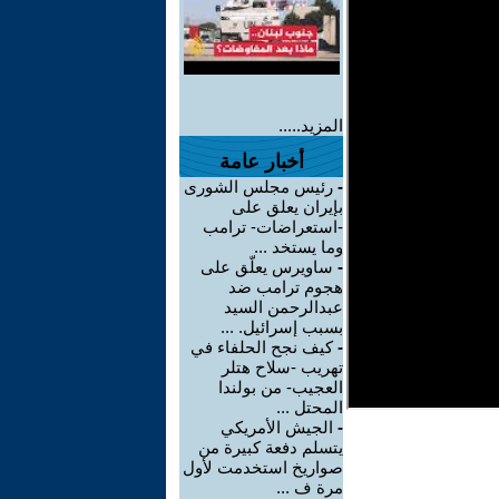
المزيد.....
أخبار عامة
-
رئيس مجلس الشورى
بإيران يعلق على
-استعراضات- ترامب
وما يستخد ...
-
ساويرس يعلّق على
هجوم ترامب ضد
عبدالرحمن السيد
بسبب إسرائيل. ...
-
كيف نجح الحلفاء في
تهريب -سلاح هتلر
العجيب- من بولندا
المحتل ...
-
الجيش الأمريكي
يتسلم دفعة كبيرة من
صواريخ استخدمت لأول
مرة ف ...