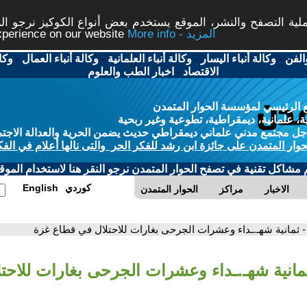
ة التصفح والنشر، الموقع يستخدم بعض أنواع الكوكيز نرجو النق
More info - المزيد
experience on our website
الفن
-
وكالة أنباء اليسار
-
وكالة أنباء العلمانية
-
وكالة أنباء العمال
-
وكا
الاقتصاد
-
اخبار الطب والعلوم
 الرئيسي لمؤسسة الحوار المتمدن
، علمانية، ديمقراطية، تطوعية وغير ربحية
ل مجتمع مدني علماني ديمقراطي حديث يضمن الحرية والعدالة الاجتم
حوار المتمدن على جائزة ابن رشد للفكر الحر والتى نالها أعلام في الفك
م مشاكل تقنية في تصفح الحوار المتمدن نرجو النقر هنا لاستخدام الموقع
كوردي
English
الاخبار
مراكز
الحوار المتمدن
- ثمانية شهـ.ـداء وعشرات الجرحى بغارات للاحتلال في قطاع غزة
ثمانية شهـ.ـداء وعشرات الجرحى بغارات للاحت