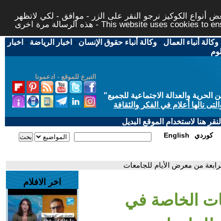
 أنواع الكوكيز نرجو النقر على الزر - موافق - لكي لاتظهر
This website uses cookies to ensure you ge
وكالة أنباء العمال
-
وكالة أنباء حقوق الإنسان
-
اخبار الرياضة
-
اخبار
لوم
التبرع للموقع - ادعمونا
حرية والعدالة الاجتماعية للجميع
"
تى نالها أعلام في الفكر والثقافة
قر هنا لاستخدام الموقع البديل
كوردي
English
ابعة من معرض الأيام للجامعات
اخر الافلام
ات الخاصة في