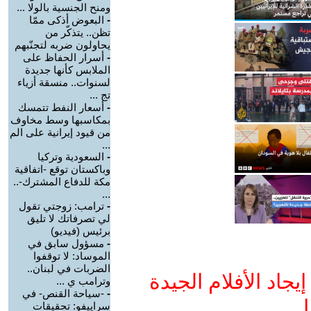
ومنح الجنسية بالولا ...
-
البعوض أذكى ممّا
تظن.. يتذكّر من
يحاولون ضربه لتجنّبهم
-
أسرار الحفاظ على
الملابس كأنها جديدة
لسنوات.. منسقة أزياء
تج ...
-
أسعار النفط تتمسك
بمكاسبها وسط مخاوف
من قيود إيرانية على الم
...
-
السعودية وتركيا
وباكستان توقع -اتفاقية
مكة للدفاع المشترك-..
...
-
ترامب: زوجتي تقول
لي تصرفاتك لا تليق
برئيس (فيديو)
-
مسؤول سابق في
الموساد: لا توقفوا
الضربات في لبنان..
جاد الأفلام الجيدة
وترامب ي ...
-
-سياحة القنص- في
ا
سراييفو: تحقيقات