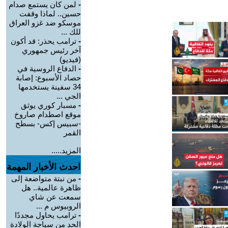
-
لمن كان يستمع صدام
حسين.. لماذا وقفت
موسكو ضد غزو العراق
للك ...
-
ترامب يحذر: قد أكون
آخر رئيس جمهوري
(فيديو)
-
الدفاع الروسية في
حصاد الأسبوع: إصابة
34 سفينة يستخدمها
الجي ...
-
مسبار كوري يوثق
موقع اصطدام صاروخ
-سبيس إكس- بسطح
القمر
المزيد.....
احدث الأخبار المهمة
-
من نبتة متواضعة إلى
ظاهرة عالمية.. هل
سمعت عن شاي
الروبيوس م ...
-
ترامب يحاول مجددًا
الحد من سياحة الولادة