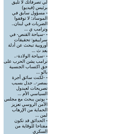
لي تصرفاتك لا تليق
برئيس (فيديو)
-
مسؤول سابق في
الموساد: لا توقفوا
الضربات في لبنان..
وترامب ي ...
-
-سياحة القنص- في
سراييفو: تحقيقات
أوروبية تبحث عن أدلة
بعد ث ...
-
-سياحة الولادة-..
ترامب يشن الحرب على
حق اكتساب الجنسية
بالو ...
-
-لكنت سائق أجرة
بمصر-.. جدل بسبب
تصريحات لعبدول
السياسي الأم ...
-
بوتين يبحث مع مجلس
الأمن الروسي تعزيز
الحماية من الإرهاب
لمن ...
-
الحدائق قد تكون
مفتاحا للوقاية من
السكري