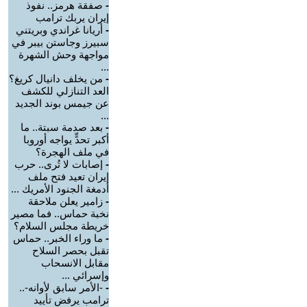
-
صفقة هرمز.. نفوذ
إيران يربك ترامب
-
أريانا غراندي وبريتني
سبيرز وجاستن بيبر في
مواجهة وحش الشهرة
...
-
من يخلف دانيال كريغ؟
العد التنازلي للكشف
عن جيمس بوند الجديد
...
-
بعد صدمة سبتة.. ما
أكبر تحدٍّ يواجه أوروبا
في ملف الهجرة؟
-
إصابات لا تُرى.. حرب
إيران تعيد فتح ملف
أدمغة الجنود الأمريك ...
-
زامير يعلن ملاحقة
نخبة حماس.. فما مصير
خريطة مجلس السلام؟
-
ما وراء الخبر.. حماس
تقبل بحصر السلاح
مقابل الانسحاب
وإسرائي ...
-
-الأمر سابق لأوانه-..
ترامب يرفض تأييد