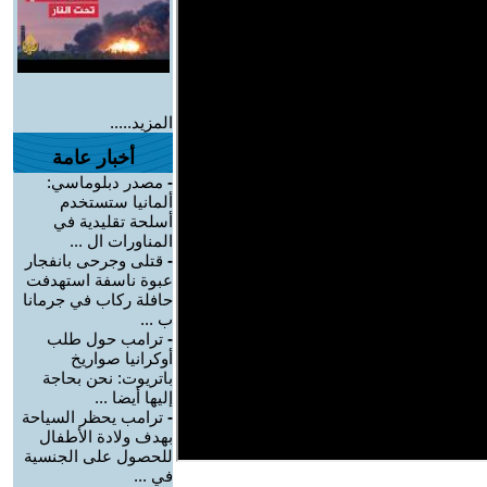
المزيد.....
أخبار عامة
-
مصدر دبلوماسي:
ألمانيا ستستخدم
أسلحة تقليدية في
المناورات ال ...
-
قتلى وجرحى بانفجار
عبوة ناسفة استهدفت
حافلة ركاب في جرمانا
ب ...
-
ترامب حول طلب
أوكرانيا صواريخ
باتريوت: نحن بحاجة
إليها أيضا ...
-
ترامب يحظر السياحة
بهدف ولادة الأطفال
للحصول على الجنسية
في ...