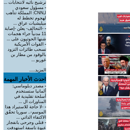
ترشيح نائبه لانتخابات ...
-
مسؤول سعودي
لـCNN: المملكة تتأهب
لهجوم تخطط له
ميليشيات عراق ...
-
-التحالف- يعلن -إصابة
11 مدنياً جراء هجمات
شنها الحوثيون على ...
-
القوات الأمريكية
تسحب طائرات التزود
بالوقود من مطار بن
غوريو ...
المزيد.....
احدث الأخبار المهمة
-
مصدر دبلوماسي:
ألمانيا ستستخدم
أسلحة تقليدية في
المناورات ال ...
-
-لا حاجة للاستيراد هذا
الموسم-.. سوريا تحقّق
الاكتفاء الذاتي ...
-
قتلى وجرحى بانفجار
عبوة ناسفة استهدفت