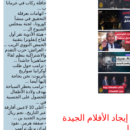
حافلة ركاب في جرمانا
ب ...
-
اتهامات بعرقلة
التحقيق في منشأ
كورونا.. لجنة بمجلس
الشيوخ ال ...
-
هيئة الأدوية تقر أول
لقاح إنفلونزا بتقنية
الحمض النووي الريب ...
-
العرائش: حزب التقدم
والاشتراكية ينظم لقاءً
جماهيرياً حاشداً ...
-
ترامب حول طلب
أوكرانيا صواريخ
باتريوت: نحن بحاجة
إليها أيضا ...
-
ترامب يحظر السياحة
بهدف ولادة الأطفال
للحصول على الجنسية
في ...
-
أغلى 10 لاعبين أفارقة
عبر التاريخ.. نجم ريال
جاد الأفلام الجيدة
مدريد الجديد ين ...
-
صفقة هرمز.. نفوذ
ا
إيران يربك ترامب