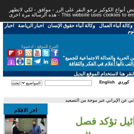
 أنواع الكوكيز نرجو النقر على الزر - موافق - لكي لاتظهر
This website uses cookies to ensure you ge
وكالة أنباء العمال
-
وكالة أنباء حقوق الإنسان
-
اخبار الرياضة
-
اخبار
لوم
التبرع للموقع - ادعمونا
حرية والعدالة الاجتماعية للجميع
"
تى نالها أعلام في الفكر والثقافة
قر هنا لاستخدام الموقع البديل
كوردي
English
ني عن الإيراني عبر موجة من التصعيد
اخر الافلام
ئيل تؤكد فصل