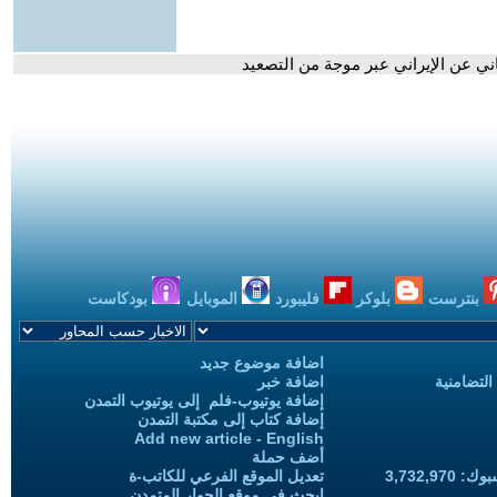
ني عن الإيراني عبر موجة من التصعيد
بنترست
بلوكر
فليبورد
الموبايل
بودكاست
اضافة موضوع جديد
التضامنية
اضافة خبر
إضافة يوتيوب-فلم إلى يوتيوب التمدن
إضافة كتاب إلى مكتبة التمدن
Add new article - English
أضف حملة
3,732,97
تعديل الموقع الفرعي للكاتب-ة
ابحث في موقع الحوار المتمدن