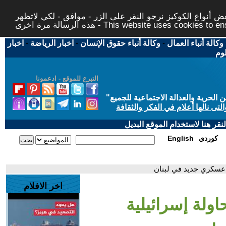
 أنواع الكوكيز نرجو النقر على الزر - موافق - لكي لاتظهر
This website uses cookies to ensure you ge
وكالة أنباء العمال
-
وكالة أنباء حقوق الإنسان
-
اخبار الرياضة
-
اخبار
لوم
التبرع للموقع - ادعمونا
حرية والعدالة الاجتماعية للجميع
"
تى نالها أعلام في الفكر والثقافة
قر هنا لاستخدام الموقع البديل
كوردي
English
ع عسكري جديد في لبنان
اخر الافلام
حاولة إسرائيلية