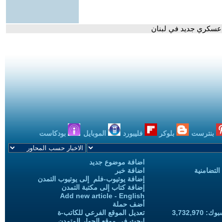
ع عسكري جديد في لبنان
بنترست
بلوكر
فليبورد
الموبايل
بودكاست
اضافة موضوع جديد
التضامنية
اضافة خبر
إضافة يوتيوب-فلم إلى يوتيوب التمدن
إضافة كتاب إلى مكتبة التمدن
Add new article - English
أضف حملة
3,732,97
تعديل الموقع الفرعي للكاتب-ة
ابحث في موقع الحوار المتمدن