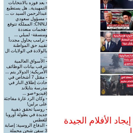
-
بعد فوزه بالانتخابات
التمهيدية.. هل يستطيع
عبدالرحمن السيد ت ...
-
مسؤول سعودي
لـCNN: المملكة تتوقع
-هجمات متعددة
ومنسقة- لميلي ...
-
ترامب يحاول مجدداً
تقييد حق المواطنة
بالولادة في الولايات ال
...
-
الأسواق العالمية
تترقب بيانات الوظائف
الأمريكية: الدولار يتم ...
-
مقتل 7 أشخاص في
حادث إطلاق النار في
مدرسة بتايلاند
(فيديو+صو ...
-
وكان الرد غارة مفاجئة
على برلين!
-
روسيا تحقق ذهبية
جديدة في بطولة أوروبا
جاد الأفلام الجيدة
للغطس
-
الدفاع الروسية: إصابة
ا
3 سفن شحن محملة