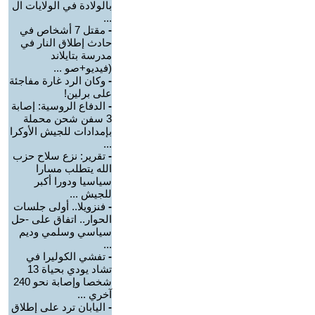
بالولادة في الولايات ال
...
-
مقتل 7 أشخاص في
حادث إطلاق النار في
مدرسة بتايلاند
(فيديو+صو ...
-
وكان الرد غارة مفاجئة
على برلين!
-
الدفاع الروسية: إصابة
3 سفن شحن محملة
بإمدادات للجيش الأوكرا
...
-
تقرير: نزع سلاح حزب
الله يتطلب مسارا
سياسيا ودورا أكبر
للجيش ...
-
فنزويلا.. أولى جلسات
الحوار.. اتفاق على -حل
سياسي وسلمي وديم
...
-
تفشي الكوليرا في
تشاد يودي بحياة 13
شخصا وإصابة نحو 240
آخري ...
-
اليابان ترد على إطلاق