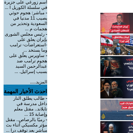
اسم زورغي على جزيرة
في سلسلة الكوريل ا ...
-
مباشر: هجوم حوثي
يصيب 11 مدنيا في
السعودية وتحذير من
هجمات م ...
-
رئيس مجلس الشورى
بإيران يعلق على
-استعراضات- ترامب
وما يستخد ...
-
ساويرس يعلّق على
هجوم ترامب ضد
عبدالرحمن السيد
بسبب إسرائيل. ...
المزيد.....
احدث الأخبار المهمة
-
طالب يطلق النار
داخل مدرسة في
تايلاند.. مقتل معلم
وإصابة 15 ...
-
رميًا بالرصاص.. مقتل
مؤثر مكسيكي أثناء بث
مباشر بعد توقف درا ...