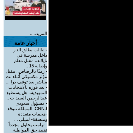
المزيد.....
أخبار عامة
-
طالب يطلق النار
داخل مدرسة في
تايلاند.. مقتل معلم
وإصابة 15 ...
-
رميًا بالرصاص.. مقتل
مؤثر مكسيكي أثناء بث
مباشر بعد توقف درا ...
-
بعد فوزه بالانتخابات
التمهيدية.. هل يستطيع
عبدالرحمن السيد ت ...
-
مسؤول سعودي
لـCNN: المملكة تتوقع
-هجمات متعددة
ومنسقة- لميلي ...
-
ترامب يحاول مجدداً
تقييد حق المواطنة