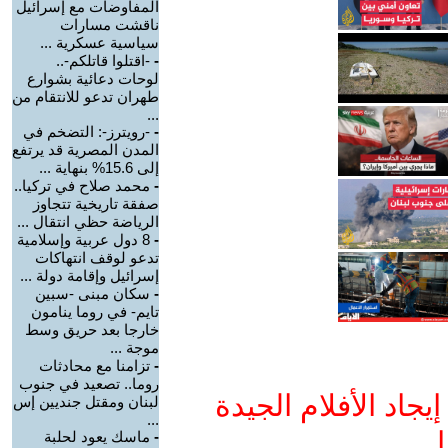
المفاوضات مع إسرائيل
ناقشت مسارات
سياسية عسكرية ...
-
-اقتلوا قاتلكم-..
لوحات دعائية بشوارع
طهران تدعو للانتقام من
...
-
-رويترز-: التضخم في
المدن المصرية قد يرتفع
إلى 15.6% بنهاية ...
-
محمد صلاح في تركيا..
صفقة تاريخية تتجاوز
الرياضة حظي انتقال ...
-
8 دول عربية وإسلامية
تدعو لوقف انتهاكات
إسرائيل وإقامة دولة ...
-
سكان مبنى -سبين
تايم- في روما ينامون
خارجا بعد حريق وسط
موجة ...
-
تزامنا مع محادثات
روما.. تصعيد في جنوب
جاد الأفلام الجيدة
لبنان ومقتل جنديين إس
...
ا
-
ماسك يعود لحلبة