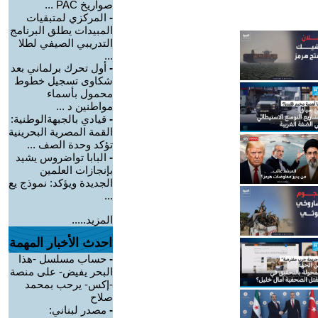
صواريخ PAC ...
-
المركزي لمتبقيات
المبيدات يطلق البرنامج
التدريبي الصيفي لطلا
...
-
أول تحرك برلماني بعد
شكاوى تسجيل خطوط
محمول بأسماء
مواطنين د ...
-
قيادي بالجبهةالوطنية:
القمة المصرية البحرينية
تؤكد وحدة الصف ...
-
البابا تواضروس يشيد
بإنجازات العلمين
الجديدة ويؤكد: نموذج يع
...
المزيد.....
احدث الأخبار المهمة
-
حساب مسلسل -هذا
البحر يفيض- على منصة
-إكس- يرحب بمحمد
صلاح
-
مصدر لبناني: