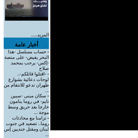
المزيد.....
أخبار عامة
-
حساب مسلسل -هذا
البحر يفيض- على منصة
-إكس- يرحب بمحمد
صلاح
-
-اقتلوا قاتلكم-..
لوحات دعائية بشوارع
طهران تدعو للانتقام من
...
-
سكان مبنى -سبين
تايم- في روما ينامون
خارجا بعد حريق وسط
موجة ...
-
تزامنا مع محادثات
روما.. تصعيد في جنوب
لبنان ومقتل جنديين إس
...