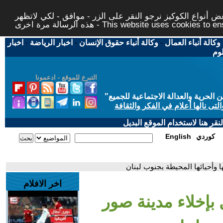
 أنواع الكوكيز نرجو النقر على الزر - موافق - لكي لاتظهر
This website uses cookies to ensure you ge
وكالة أنباء العمال
-
وكالة أنباء حقوق الإنسان
-
اخبار الرياضة
-
اخبار
لوم
التبرع للموقع - ادعمونا
حرية والعدالة الاجتماعية للجميع
"
تى نالها أعلام في الفكر والثقافة
قر هنا لاستخدام الموقع البديل
كوردي
English
ا وأحيائها المحيطة بجنوب لبنان
اخر الافلام
 بإخلاء مدينة صور