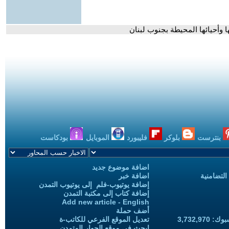
ا وأحيائها المحيطة بجنوب لبنان
بنترست
بلوكر
فليبورد
الموبايل
بودكاست
اضافة موضوع جديد
التضامنية
اضافة خبر
إضافة يوتيوب-فلم إلى يوتيوب التمدن
إضافة كتاب إلى مكتبة التمدن
Add new article - English
أضف حملة
3,732,97
تعديل الموقع الفرعي للكاتب-ة
ابحث في موقع الحوار المتمدن