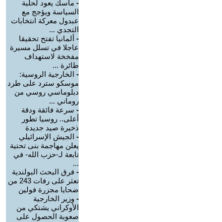
-
ماسك يعود لحلبة
السياسة ويؤجج مع
عبدول معركة انتخابات
التجدي ...
-
ألمانيا تفتح تحقيقا
عاجلا في تسلل مسيرة
مفخخة لاستهداف
طائرة ...
-
الخارجية الروسية:
موسكو سترد على طرد
دبلوماسي روسي من
روماني ...
-
سرعة فائقة ودقة
أعلى.. روسيا تطور
ذخيرة صيد جديدة
-
الجيش الإسرائيلي
يعلن مهاجمة بنى تحتية
تابعة لـ-حزب الله- في
...
-
فرق البحث البولندية
تعثر على رفات 243 من
ضحايا مجزرة فولين
-
وزير الخارجية
الأوكراني يشتكي من
صعوبة الحصول على