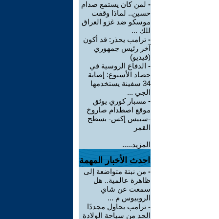
-
لمن كان يستمع صدام
حسين.. لماذا وقفت
موسكو ضد غزو العراق
للك ...
-
ترامب يحذر: قد أكون
آخر رئيس جمهوري
(فيديو)
-
الدفاع الروسية في
حصاد الأسبوع: إصابة
34 سفينة يستخدمها
الجي ...
-
مسبار كوري يوثق
موقع اصطدام صاروخ
-سبيس إكس- بسطح
القمر
المزيد.....
احدث الأخبار المهمة
-
من نبتة متواضعة إلى
ظاهرة عالمية.. هل
سمعت عن شاي
الروبيوس م ...
-
ترامب يحاول مجددًا
الحد من سياحة الولادة