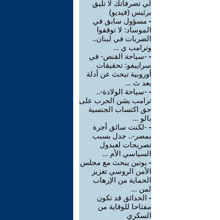
لي تصرفاتك لا تليق
برئيس (فيديو)
-
مسؤول سابق في
الموساد: لا توقفوا
الضربات في لبنان..
وترامب ي ...
-
-سياحة القنص- في
سراييفو: تحقيقات
أوروبية تبحث عن أدلة
بعد ث ...
-
-سياحة الولادة-..
ترامب يشن الحرب على
حق اكتساب الجنسية
بالو ...
-
-لكنت سائق أجرة
بمصر-.. جدل بسبب
تصريحات لعبدول
السياسي الأم ...
-
بوتين يبحث مع مجلس
الأمن الروسي تعزيز
الحماية من الإرهاب
لمن ...
-
الحدائق قد تكون
مفتاحا للوقاية من
السكري