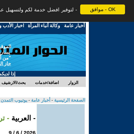
موافق - OK
لتوفير افضل خدمة لكم ولتسهيل عملي
أخبار عامة
-
وكالة أنباء المرأة
-
اخبار الأدب و
الموقع
يسارية
"من أج
حاز ال
إذا لديك
الزوار
اضافة/خدمات
بحث/الارشيف
الصفحة الرئيسية
-
أخبار عامة
-
يوتيوب التمدن
- العربية
- ت
2026 / 6 / 9