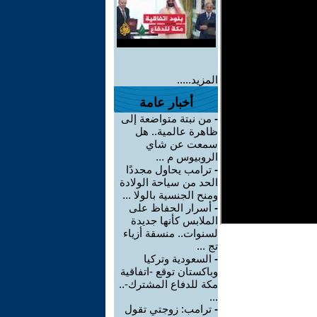
المزيد.....
أخبار عامة
-
من نبتة متواضعة إلى
ظاهرة عالمية.. هل
سمعت عن شاي
الروبيوس م ...
-
ترامب يحاول مجددًا
الحد من سياحة الولادة
ومنح الجنسية بالولا ...
-
أسرار الحفاظ على
الملابس كأنها جديدة
لسنوات.. منسقة أزياء
تج ...
-
السعودية وتركيا
وباكستان توقع -اتفاقية
مكة للدفاع المشترك-..
...
-
ترامب: زوجتي تقول