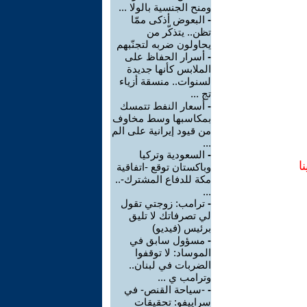
ومنح الجنسية بالولا ...
-
البعوض أذكى ممّا
تظن.. يتذكّر من
يحاولون ضربه لتجنّبهم
-
أسرار الحفاظ على
الملابس كأنها جديدة
لسنوات.. منسقة أزياء
تج ...
-
أسعار النفط تتمسك
بمكاسبها وسط مخاوف
من قيود إيرانية على الم
...
-
السعودية وتركيا
ا
وباكستان توقع -اتفاقية
مكة للدفاع المشترك-..
...
-
ترامب: زوجتي تقول
لي تصرفاتك لا تليق
برئيس (فيديو)
-
مسؤول سابق في
الموساد: لا توقفوا
الضربات في لبنان..
وترامب ي ...
-
-سياحة القنص- في
سراييفو: تحقيقات