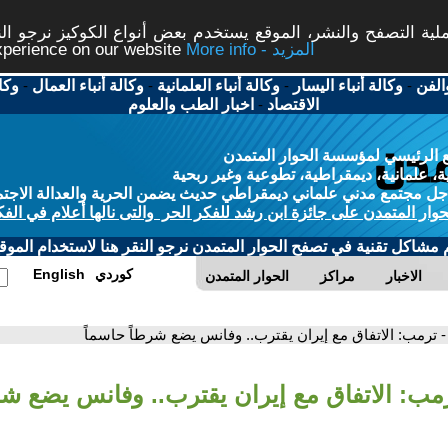
ة التصفح والنشر، الموقع يستخدم بعض أنواع الكوكيز نرجو النق
More info - المزيد
experience on our website
الفن
-
وكالة أنباء اليسار
-
وكالة أنباء العلمانية
-
وكالة أنباء العمال
-
وكا
الاقتصاد
-
اخبار الطب والعلوم
 الرئيسي لمؤسسة الحوار المتمدن
، علمانية، ديمقراطية، تطوعية وغير ربحية
ل مجتمع مدني علماني ديمقراطي حديث يضمن الحرية والعدالة الاجتم
حوار المتمدن على جائزة ابن رشد للفكر الحر والتى نالها أعلام في الفك
م مشاكل تقنية في تصفح الحوار المتمدن نرجو النقر هنا لاستخدام الموقع
كوردي
English
الاخبار
مراكز
الحوار المتمدن
- ترمب: الاتفاق مع إيران يقترب.. وفانس يضع شرطاً حاسماً
رمب: الاتفاق مع إيران يقترب.. وفانس يضع شر