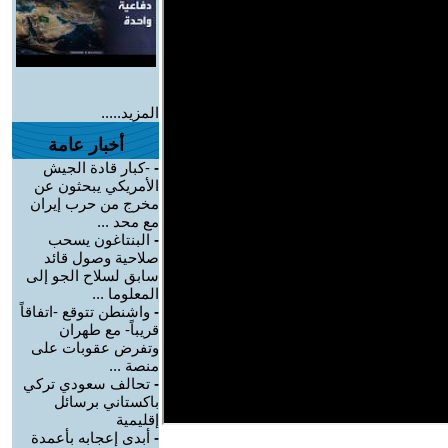
المزيد.....
أخبار عامة
-
-كبار قادة الجيش
الأمريكي يبحثون عن
مخرج من حرب إيران
مع محد ...
-
البنتاغون يسحب
صلاحية وصول قائد
سابق لسلاح الجو إلى
المعلوما ...
-
واشنطن تتوقع -اتفاقاً
قريباً- مع طهران
وتفرض عقوبات على
منصة ...
-
تحالف سعودي تركي
باكستاني برسائل
إقليمية
-
أبدى إعجابه بأعمدة