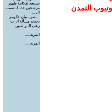
نستبعد إمكانية ظهور
وتيوب التمدن
مرشحين جدد لمنصب
ال ...
-
مصر.. بيان حكومي
يحسم مسألة أثارت
رعب المواطنين
المزيد.....
المزيد.....