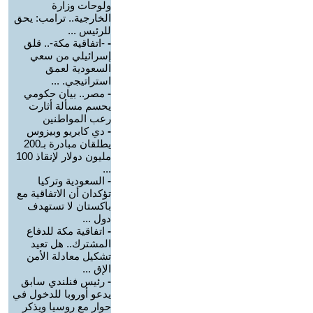
ولوحات وزارة
الخارجية.. ترامب: يحق
للرئيس ...
-
-اتفاقية مكة-.. قلق
إسرائيلي من سعي
السعودية لعمق
استراتيجي. ...
-
مصر.. بيان حكومي
يحسم مسألة أثارت
رعب المواطنين
-
دي كابريو وبيزوس
يطلقان مبادرة بـ200
مليون دولار لإنقاذ 100
...
-
السعودية وتركيا
تؤكدان أن الاتفاقية مع
باكستان لا تستهدف
دول ...
-
اتفاقية مكة للدفاع
المشترك.. هل تعيد
تشكيل معادلة الأمن
الإق ...
-
رئيس فنلندي سابق
يدعو أوروبا للدخول في
حوار مع روسيا ويذكر