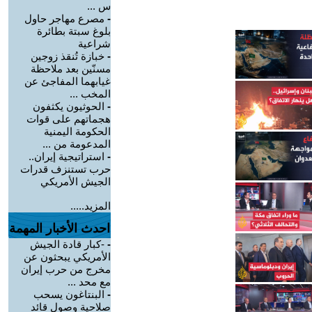
س ...
-
مصرع مهاجر حاول
بلوغ سبتة بطائرة
شراعية
-
خبازة تُنقذ زوجين
مسنّين بعد ملاحظة
غيابهما المفاجئ عن
المخب ...
-
الحوثيون يكثفون
هجماتهم على قوات
الحكومة اليمنية
المدعومة من ...
-
استراتيجية إيران..
حرب تستنزف قدرات
الجيش الأمريكي
المزيد.....
احدث الأخبار المهمة
-
-كبار قادة الجيش
الأمريكي يبحثون عن
مخرج من حرب إيران
مع محد ...
-
البنتاغون يسحب
صلاحية وصول قائد