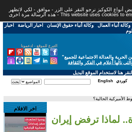
 أنواع الكوكيز نرجو النقر على الزر - موافق - لكي لاتظهر
This website uses cookies to ensure you ge
وكالة أنباء العمال
-
وكالة أنباء حقوق الإنسان
-
اخبار الرياضة
-
اخبار
لوم
التبرع للموقع - ادعمونا
حرية والعدالة الاجتماعية للجميع
"
تى نالها أعلام في الفكر والثقافة
قر هنا لاستخدام الموقع البديل
كوردي
English
ط الأميركية الحالية؟
اخر الافلام
ة.. لماذا ترفض إيران