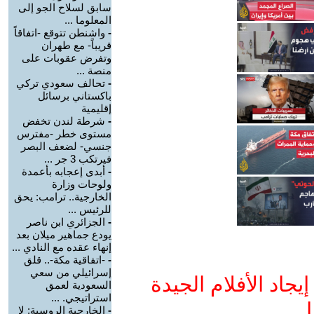
سابق لسلاح الجو إلى
المعلوما ...
-
واشنطن تتوقع -اتفاقاً
قريباً- مع طهران
وتفرض عقوبات على
منصة ...
-
تحالف سعودي تركي
باكستاني برسائل
إقليمية
-
شرطة لندن تخفض
مستوى خطر -مفترس
جنسي- لضعف البصر
فيرتكب 3 جر ...
-
أبدى إعجابه بأعمدة
ولوحات وزارة
الخارجية.. ترامب: يحق
للرئيس ...
-
الجزائري ابن ناصر
يودع جماهير ميلان بعد
إنهاء عقده مع النادي ...
-
-اتفاقية مكة-.. قلق
إسرائيلي من سعي
جاد الأفلام الجيدة
السعودية لعمق
استراتيجي. ...
ا
-
الخارجية الروسية: لا