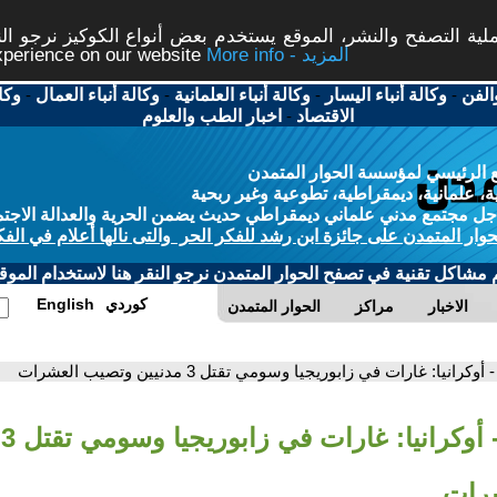
ة التصفح والنشر، الموقع يستخدم بعض أنواع الكوكيز نرجو النق
More info - المزيد
experience on our website
الفن
-
وكالة أنباء اليسار
-
وكالة أنباء العلمانية
-
وكالة أنباء العمال
-
وكا
الاقتصاد
-
اخبار الطب والعلوم
 الرئيسي لمؤسسة الحوار المتمدن
، علمانية، ديمقراطية، تطوعية وغير ربحية
ل مجتمع مدني علماني ديمقراطي حديث يضمن الحرية والعدالة الاجتم
حوار المتمدن على جائزة ابن رشد للفكر الحر والتى نالها أعلام في الفك
م مشاكل تقنية في تصفح الحوار المتمدن نرجو النقر هنا لاستخدام الموقع
كوردي
English
الاخبار
مراكز
الحوار المتمدن
- أوكرانيا: غارات في زابوريجيا وسومي تقتل 3 مدنيين وتصيب العشرات
-
رات