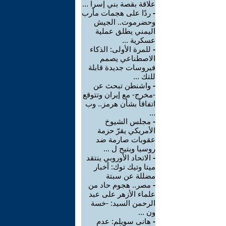
علاقة بقصة بني إسرا ...
-
ردًا على هجمات مأرب
وحضرموت.. الجيش
اليمني يطلق عملية
عسكرية ...
-
للمرة الأولى: الذكاء
الاصطناعي يصمم
فيروسات جديدة قابلة
للتك ...
-
واشنطن تبحث عن
-مخرج- مع إيران وتتوقع
اتفاقاً بشأن هرمز.. وب
...
-
مجلس الشيوخ
الأمريكي يقرّ حزمة
عقوبات صارمة ضد
روسيا ويتيح ل ...
-
الاتحاد الأوروبي ينتقد
ميتا وتيك توك: أخبار
مضللة عن سبتة
-
مصر.. هجوم حاد من
علماء الأزهر على عبد
الرحمن السيد: -خسة
ون ...
-
هانى سويلم: عدم