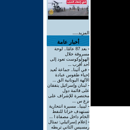
المزيد.....
أخبار عامة
-
بعد 87 عامًا.. لوحة
مسروقة خلال
الهولوكوست تعود إلى
أحد أقرب ...
-
في أثينا.. جماعة تُعيد
إحياء طقوس عبادة
الآلهة اليونانية الق ...
-
لبنان وإسرائيل يتفقان
على قائمة دول
مختصرة للإشراف على
نزع س ...
-
ليبيا.. مسيرة انتحارية
تستهدف خزانا للنفط
الخام داخل مصفاة ا ...
-
إعلام إسرائيلي: تمثال
رمسيس الثاني تربطه