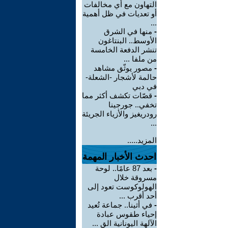
التهاون مع أي مخالفات
أو تعديات في ظل أهمية
...
-
منها في الشرق
الأوسط.. البنتاغون
تنشر الدفعة الخامسة
من ملفا ...
-
مصور يوثّق مشاهد
حالمة لأشجار -الشعلة-
في دبي
-
قصّات تكشف أكثر مما
تخفي.. جورجينا
رودريغيز والأزياء الجريئة
...
المزيد.....
احدث الأخبار المهمة
-
بعد 87 عامًا.. لوحة
مسروقة خلال
الهولوكوست تعود إلى
أحد أقرب ...
-
في أثينا.. جماعة تُعيد
إحياء طقوس عبادة
الآلهة اليونانية الق ...