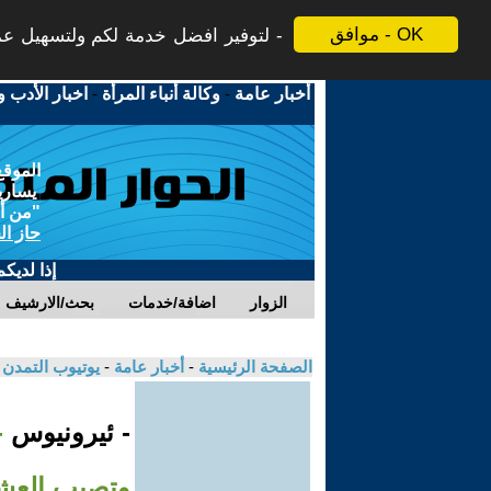
موافق - OK
لتوفير افضل خدمة لكم ولتسهيل عملي
أخبار عامة
-
وكالة أنباء المرأة
-
اخبار الأدب و
الموقع
يسارية
"من أج
حاز ال
إذا لديك
الزوار
اضافة/خدمات
بحث/الارشيف
الصفحة الرئيسية
-
أخبار عامة
-
يوتيوب التمدن
- ئيرونيوس
وتصيب العش