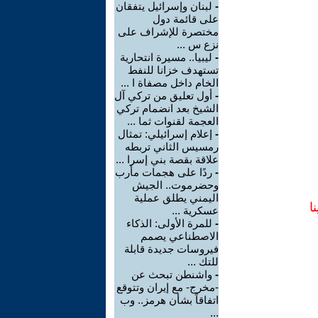
-
لبنان وإسرائيل يتفقان
على قائمة دول
مختصرة للإشراف على
نزع س ...
-
ليبيا.. مسيرة انتحارية
تستهدف خزانا للنفط
الخام داخل مصفاة ا ...
-
أول تعليق من تركي آل
الشيخ بعد انضمام تركي
العجمة لقنوات ثما ...
-
إعلام إسرائيلي: تمثال
رمسيس الثاني تربطه
علاقة بقصة بني إسرا ...
-
ردًا على هجمات مأرب
وحضرموت.. الجيش
اليمني يطلق عملية
ا
عسكرية ...
-
للمرة الأولى: الذكاء
الاصطناعي يصمم
فيروسات جديدة قابلة
للتك ...
-
واشنطن تبحث عن
-مخرج- مع إيران وتتوقع
اتفاقاً بشأن هرمز.. وب
...