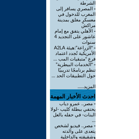
الشرطة
-
المصري يسافر إلى
المغرب للدخول في
معسكرٍ مغلق بمدينة
مراكش
-
الأهلي يتفق مع إمام
عاشور على التجديد 4
سنوات
-
“الزراعة”:هيئة A2LA
الأمريكية تُجدد اعتماد
فرع “متبقيات المب ...
-
“الخدمات البيطرية”
تنظم برنامجًا تدريبيًا
حول التطبيقات الحد ...
المزيد.....
احدث الأخبار المهمة
-
مصر.. عمرو دياب
يحتفي ببطلة كليب -لولا
البنات- في حفله بالعل
...
-
مصر.. فيديو لشخص
يتعدى على والدته
وشقيقته والداخلية