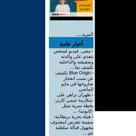
المزيد.....
أخبار عامة
-
مصر.. فيديو لشخص
يتعدى على والدته
وشقيقته والداخلية
تكشف تفا ...
-
Blue Origin تكشف
عن سبب انفجار
صاروخها في مايو
الماضي
-
طهران تراهن على
-متلازمة جيمي كارتر-
بخطة سرية تمثل
-كابوسا- ...
-
هيئة بحرية بريطانية:
سفينة تتعرض لمقذوف
مجهول قبالة سلطنة
عم ...