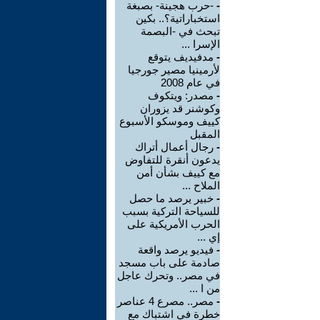
-
-حرب هجينة- بصبغة
استخباراتية؟.. بكين
تبحث في -البصمة
الإسرا ...
-
مدفيديف يتوقع
لأرمينيا مصير جورجيا
في عام 2008
-
مصدر: ويتكوف
وكوشنر قد يزوران
كييف وموسكو الأسبوع
المقبل
-
رجال أعمال أتراك
يدعون أنقرة للتفاوض
مع كييف بشأن أمن
الملاح ...
-
خبير يرصد ما حصل
للسياحة التركية بسبب
الحرب الأمريكية على
إي ...
-
فيديو يرصد واقعة
صادمة على باب مسجد
في مصر.. وتحرك عاجل
من ا ...
-
مصر.. مصرع 4 عناصر
خطرة في اشتباك مع