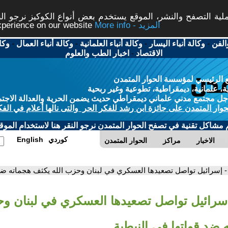
ة التصفح والنشر، الموقع يستخدم بعض أنواع الكوكيز نرجو النق
More info - المزيد
experience on our website
الفن
-
وكالة أنباء اليسار
-
وكالة أنباء العلمانية
-
وكالة أنباء العمال
-
وكا
الاقتصاد
-
اخبار الطب والعلوم
 الرئيسي لمؤسسة الحوار المتمدن
، علمانية، ديمقراطية، تطوعية وغير ربحية
ل مجتمع مدني علماني ديمقراطي حديث يضمن الحرية والعدالة الاجتم
حوار المتمدن على جائزة ابن رشد للفكر الحر والتى نالها أعلام في الفك
م مشاكل تقنية في تصفح الحوار المتمدن نرجو النقر هنا لاستخدام الموقع
كوردي
English
الاخبار
مراكز
الحوار المتمدن
- إسرائيل تواصل تصعيدها العسكري في لبنان وحزب الله يكثف هجماته ضد 
إسرائيل تواصل تصعيدها العسكري في لبنان وح
ضد قواتها في النبطية