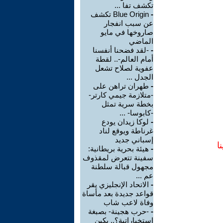
تكشف تفا ...
-
Blue Origin تكشف
عن سبب انفجار
صاروخها في مايو
الماضي
-
-لقد فضحنا أنفسنا
أمام العالم-.. لقطة
عفوية لصلاح تشعل
الجدل ...
-
طهران تراهن على
-متلازمة جيمي كارتر-
بخطة سرية تمثل
-كابوسا- ...
-
لوكا زيدان يودع
غرناطة ويوقع لناد
إسباني جديد
ا
-
هيئة بحرية بريطانية:
سفينة تتعرض لمقذوف
مجهول قبالة سلطنة
عم ...
-
الاتحاد الإنجليزي يقر
قواعد جديدة بعد مأساة
وفاة لاعب شاب
-
-حرب هجينة- بصبغة
استخباراتية؟.. بكين