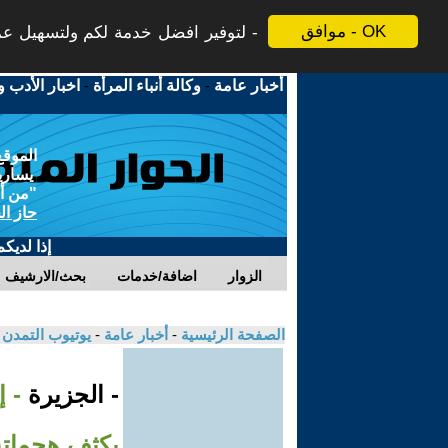
موافق - OK
لتوفير افضل خدمة لكم ولتسهيل عملي
أخبار عامة
-
وكالة أنباء المرأة
-
اخبار الأدب و
الموقع
يسارية
"من أج
حاز ال
إذا لديك
الزوار
اضافة/خدمات
بحث/الارشيف
الصفحة الرئيسية
-
أخبار عامة
-
يوتيوب التمدن
- الجزيرة
- 
يكثف هجماته 