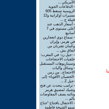
الأمريكي ...
-
الدفاعات الجوية
الروسية تسقط 605
مسيرات أوكرانية و12
قنبلة ج ...
-
أسعار الذهب عند
أعلى مستوى في 7
أسابيع
-
سماع دوي انفجارين
في هرمز، وإيران
وعُمان تقتربان من
اتفاق بش ...
-
-جيل زد- في المغرب:
خلفيات الاحتجاجات
وسيناريوهات المستقبل
-
وسائل وآليات
ا
الاحتجاج.. من زمن
-الخصيان الأقوياء- إلى
-جيل Z ...
-
ترامب يتحدث عن فتح
وشيك لمصيق هرمز
ونائبه يصف المفاوضات
بالم ...
-
الاحتفال بافتتاح “جناح
سمو الشيخة فاطمة