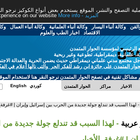
ة التصفح والنشر، الموقع يستخدم بعض أنواع الكوكيز نرجو النق
More info - المزيد
experience on our website
الفن
-
وكالة أنباء اليسار
-
وكالة أنباء العلمانية
-
وكالة أنباء العمال
-
وكا
الاقتصاد
-
اخبار الطب والعلوم
 الرئيسي لمؤسسة الحوار المتمدن
، علمانية، ديمقراطية، تطوعية وغير ربحية
ل مجتمع مدني علماني ديمقراطي حديث يضمن الحرية والعدالة الاجتم
حوار المتمدن على جائزة ابن رشد للفكر الحر والتى نالها أعلام في الفك
م مشاكل تقنية في تصفح الحوار المتمدن نرجو النقر هنا لاستخدام الموقع
كوردي
English
الاخبار
مراكز
الحوار المتمدن
- لهذا السبب قد تندلع جولة جديدة من الحرب بين إسرائيل وإيران | #غرفة_
 عربية
- لهذا السبب قد تندلع جولة جديدة من 
ان | #غرفة_الأخبار