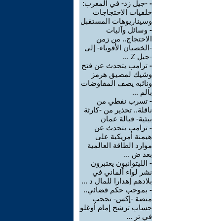
-
-جيل زد- في المغرب:
خلفيات الاحتجاجات
وسيناريوهات المستقبل
-
وسائل وآليات
الاحتجاج.. من زمن
-الخصيان الأقوياء- إلى
-جيل Z ...
-
ترامب يتحدث عن فتح
وشيك لمصيق هرمز
ونائبه يصف المفاوضات
بالم ...
-
تسرب نفطي من
ناقلة.. تحذير من -كارثة
بيئية- قبالة عمان
-
ترامب يتحدث عن
هيمنة أمريكية على
موارد الطاقة العالمية
بعد ض ...
-
الليتوانيون يعتبرون
نشر لواء ألماني في
بلادهم إهدارا للمال د ...
-
بموجب حكم قضائي..
منصة -إكس- تحجب
حساب ترشح إمام أوغلو
في تر ...