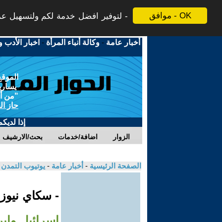
موافق - OK
لتوفير افضل خدمة لكم ولتسهيل عملي
أخبار عامة
-
وكالة أنباء المرأة
-
اخبار الأدب و
الموقع
يسارية
"من أج
حاز ال
إذا لديك
الزوار
اضافة/خدمات
بحث/الارشيف
الصفحة الرئيسية
-
أخبار عامة
-
يوتيوب التمدن
- سكاي نيوز
إسرائيل وإير