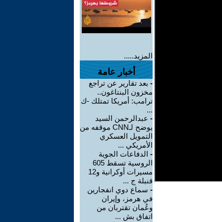
المزيد.....
أخبار عامة
-
بعد تقارير عن تراجع
مخزون البنتاغون..
ترامب: أمريكا تمتلك -ك
...
-
عبدالرحمن السيد
يوضح لـCNN موقفه من
التمويل العسكري
الأمريكي ...
-
الدفاعات الجوية
الروسية تسقط 605
مسيرات أوكرانية و12
قنبلة ج ...
-
سماع دوي انفجارين
في هرمز، وإيران
وعُمان تقتربان من
اتفاق بش ...