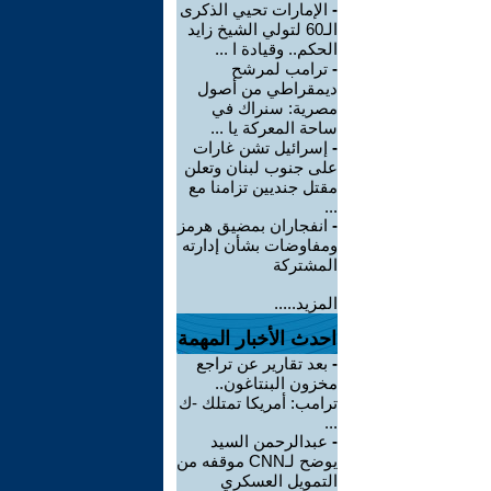
-
الإمارات تحيي الذكرى
الـ60 لتولي الشيخ زايد
الحكم.. وقيادة ا ...
-
ترامب لمرشح
ديمقراطي من أصول
مصرية: سنراك في
ساحة المعركة يا ...
-
إسرائيل تشن غارات
على جنوب لبنان وتعلن
مقتل جنديين تزامنا مع
...
-
انفجاران بمضيق هرمز
ومفاوضات بشأن إدارته
المشتركة
المزيد.....
احدث الأخبار المهمة
-
بعد تقارير عن تراجع
مخزون البنتاغون..
ترامب: أمريكا تمتلك -ك
...
-
عبدالرحمن السيد
يوضح لـCNN موقفه من
التمويل العسكري