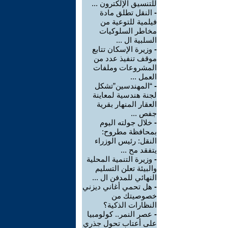
للتنسيق الإلكترون ...
-
النقل تطلق مادة
فيلمية للتوعية من
مخاطر السلوكيات
السلبية ال ...
-
وزيرة الإسكان تتابع
موقف تنفيذ عدد من
المشروعات وملفات
العمل ...
-
“المهندسين”تشكل
لجنة هندسية لمعاينة
العقار المنهار بقرية
جفص ...
-
خلال جولته اليوم
بمحافظة مطروح:
النقل: رئيس الوزراء
يتفقد مح ...
-
وزيرة التنمية المحلية
والبيئة تعلن التسليم
النهائي للمدفن ال ...
-
هل تحمي أغاني ديزني
خصوصيتك من
النظارات الذكية؟
-
عصر النمر.. كولومبيا
على أعتاب تحول جذري