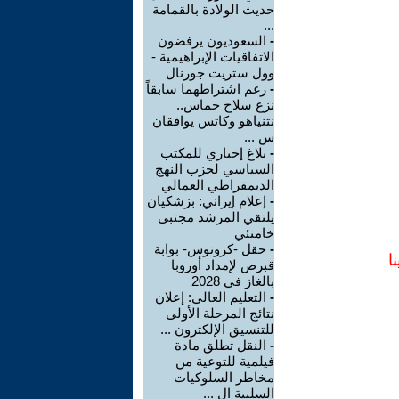
حديث الولادة بالقمامة
...
-
السعوديون يرفضون
الاتفاقيات الإبراهيمية -
وول ستريت جورنال
-
رغم اشتراطهما سابقاً
نزع سلاح حماس..
نتنياهو وكاتس يوافقان
س ...
-
بلاغ إخباري للمكتب
السياسي لحزب النهج
الديمقراطي العمالي
-
إعلام إيراني: بزشكيان
يلتقي المرشد مجتبى
خامنئي
-
حقل -كرونوس- بوابة
ا
قبرص لإمداد أوروبا
بالغاز في 2028
-
التعليم العالي: إعلان
نتائج المرحلة الأولى
للتنسيق الإلكترون ...
-
النقل تطلق مادة
فيلمية للتوعية من
مخاطر السلوكيات
السلبية ال ...