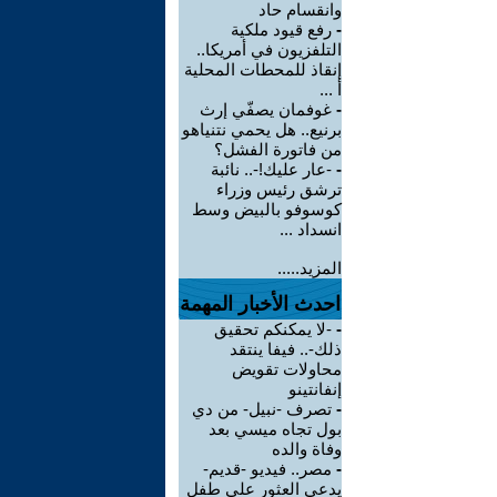
وانقسام حاد
-
رفع قيود ملكية
التلفزيون في أمريكا..
إنقاذ للمحطات المحلية
أ ...
-
غوفمان يصفّي إرث
برنيع.. هل يحمي نتنياهو
من فاتورة الفشل؟
-
-عار عليك!-.. نائبة
ترشق رئيس وزراء
كوسوفو بالبيض وسط
انسداد ...
المزيد.....
احدث الأخبار المهمة
-
-لا يمكنكم تحقيق
ذلك-.. فيفا ينتقد
محاولات تقويض
إنفانتينو
-
تصرف -نبيل- من دي
بول تجاه ميسي بعد
وفاة والده
-
مصر.. فيديو -قديم-
يدعي العثور على طفل