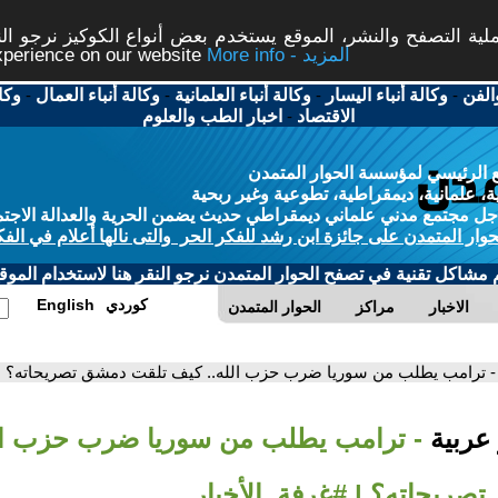
ة التصفح والنشر، الموقع يستخدم بعض أنواع الكوكيز نرجو النق
More info - المزيد
experience on our website
الفن
-
وكالة أنباء اليسار
-
وكالة أنباء العلمانية
-
وكالة أنباء العمال
-
وكا
الاقتصاد
-
اخبار الطب والعلوم
 الرئيسي لمؤسسة الحوار المتمدن
، علمانية، ديمقراطية، تطوعية وغير ربحية
ل مجتمع مدني علماني ديمقراطي حديث يضمن الحرية والعدالة الاجتم
حوار المتمدن على جائزة ابن رشد للفكر الحر والتى نالها أعلام في الفك
م مشاكل تقنية في تصفح الحوار المتمدن نرجو النقر هنا لاستخدام الموقع
كوردي
English
الاخبار
مراكز
الحوار المتمدن
- ترامب يطلب من سوريا ضرب حزب الله.. كيف تلقت دمشق تصريحاته؟ | 
 عربية
- ترامب يطلب من سوريا ضرب حزب ال
صريحاته؟ | #غرفة_الأخبار