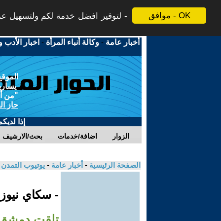
موافق - OK
لتوفير افضل خدمة لكم ولتسهيل عملي
أخبار عامة
-
وكالة أنباء المرأة
-
اخبار الأدب و
الموقع
يسارية
"من أج
حاز ال
إذا لديك
الزوار
اضافة/خدمات
بحث/الارشيف
الصفحة الرئيسية
-
أخبار عامة
-
يوتيوب التمدن
- سكاي نيوز
تلقت دمشق ت