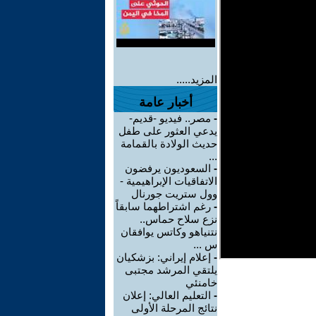
المزيد.....
أخبار عامة
-
مصر.. فيديو -قديم-
يدعي العثور على طفل
حديث الولادة بالقمامة
...
-
السعوديون يرفضون
الاتفاقيات الإبراهيمية -
وول ستريت جورنال
-
رغم اشتراطهما سابقاً
نزع سلاح حماس..
نتنياهو وكاتس يوافقان
س ...
-
إعلام إيراني: بزشكيان
يلتقي المرشد مجتبى
خامنئي
-
التعليم العالي: إعلان
نتائج المرحلة الأولى