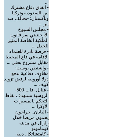
...
-
اتفاق دفاع مشترك
بين السعودية وتركيا
وباكستان: -تحالف ضد
إير ...
-
مجلس الشيوخ
الأرجنتيني يقر قانون
الملكية الخاصة المثير
للجدل ...
-
فرصة نادرة للعلماء..
الإقامة في قاع المحيط
مقابل مشروع بحثي ...
-
واشنطن بوست:
مخاوف دفاعية تدفع
دولا أوروبية لرفض تزويد
كييف ...
-
قنابل -فاب-500-
الروسية تستهدف نقاط
التحكم بالمسيرات
الأوكرا ...
-
اليابان.. جراحون
يحمون مريضا خلال
زلزال في مدينة
كوماموتو
-
كامتشاتكا.. دببة