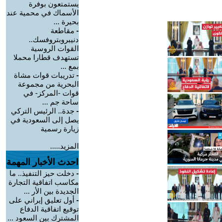
يستمتعون بوفرة
الأسماك في محمية عند
بحيرة ...
-
مقاطعة
دنيبروبتروفسك..
القوات الروسية
تستهدف قطارا محملا
بمع ...
-
تدريبات قوات مشاة
البحرية من مجموعة
قوات -المركز- في
ساحة جم ...
-
جدة.. الرئيس التركي
يصل إلى السعودية في
زيارة رسمية
المزيد.....
احدث الأخبار المهمة
-
دخلت حيز التنفيذ.. ما
مكاسب اتفاقية التجارة
الجديدة بين الأر ...
-
أول تعليق إيراني على
توقيع اتفاقية الدفاع
المشترك بين السعود ...