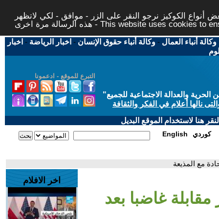
 أنواع الكوكيز نرجو النقر على الزر - موافق - لكي لاتظهر
This website uses cookies to ensure you ge
وكالة أنباء العمال
-
وكالة أنباء حقوق الإنسان
-
اخبار الرياضة
-
اخبار
لوم
التبرع للموقع - ادعمونا
حرية والعدالة الاجتماعية للجميع
"
تى نالها أعلام في الفكر والثقافة
قر هنا لاستخدام الموقع البديل
كوردي
English
ادة مع المذيعة
اخر الافلام
 مقابلة غاضبا بعد