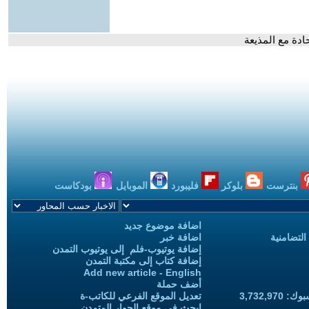
ادة مع المذيعة
بنترست
بلوكر
فليبورد
الموبايل
بودكاست
اضافة موضوع جديد
التضامنية
اضافة خبر
إضافة يوتيوب-فلم إلى يوتيوب التمدن
إضافة كتاب إلى مكتبة التمدن
Add new article - English
أضف حملة
3,732,97
تعديل الموقع الفرعي للكاتب-ة
ابحث في موقع الحوار المتمدن