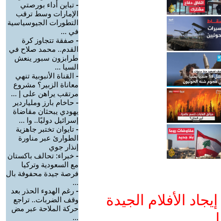
-
تباين أداء بورصتي
الإمارات وسط ترقب
التطورات الجيوسياسية
في ...
-
صفقة تتجاوز كرة
القدم.. محمد صلاح في
طرابزون سبور ينعش
السيا ...
-
القناة الأنبوبية تنهي
معاناة الزبير؟ مشروع
مرتقب يراهن على إ ...
-
حاخام بارز وملياردير
يهودي يبحثان مقاضاة
إسرائيل دوليًا.. وا ...
-
تايوان تختبر جاهزية
الطوارئ عبر مناورة
إنذار جوي
-
خبراء: تحالف باكستان
مع السعودية وتركيا
فرصة جيدة محفوفة بال
...
-
رغم الهدوء الحذر بعد
جاد الأفلام الجيدة
وقف الضربات.. تراجع
حركة الملاحة عبر مض
ا
...