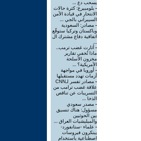
يسحب دع ...
-
بلومبيرغ: كثرة حالات
الانتحار في قيادة الأمن
السيبراني بالجي ...
-
مصادر: السعودية
وباكستان وتركيا ستوقّع
اتفاقية دفاع مشترك ال
...
-
أثارت غضب ترمب..
ماذا تُخفي تقارير
مخزون الأسلحة
الأمريكية؟ ...
-
أوروبا في مواجهة
أزمات تهدد مستقبلها
-
مصادر تفسر لـCNN
علاقة غضب ترامب من
التسريبات عن تناقص
الذخا ...
-
مصدر سعودي
مسؤول: هناك تنسيق
بين الحوثيين
والميليشيات العراق ...
-
علماء -ستانفورد-
يبتكرون فيروسات
اصطناعية باستخدام