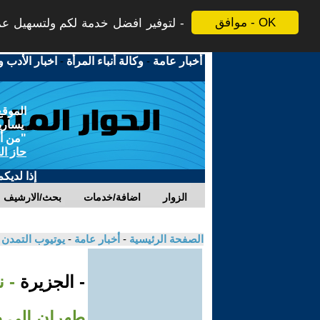
موافق - OK
لتوفير افضل خدمة لكم ولتسهيل عملي
أخبار عامة
-
وكالة أنباء المرأة
-
اخبار الأدب و
الموقع
يسارية
"من أج
حاز ال
إذا لديك
الزوار
اضافة/خدمات
بحث/الارشيف
الصفحة الرئيسية
-
أخبار عامة
-
يوتيوب التمدن
- الجزيرة
- 
طهران إلى ط