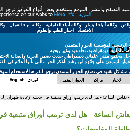
ة التصفح والنشر، الموقع يستخدم بعض أنواع الكوكيز نرجو النق
More info - المزيد
experience on our website
الفن
-
وكالة أنباء اليسار
-
وكالة أنباء العلمانية
-
وكالة أنباء العمال
-
وكا
الاقتصاد
-
اخبار الطب والعلوم
 الرئيسي لمؤسسة الحوار المتمدن
، علمانية، ديمقراطية، تطوعية وغير ربحية
ل مجتمع مدني علماني ديمقراطي حديث يضمن الحرية والعدالة الاجتم
حوار المتمدن على جائزة ابن رشد للفكر الحر والتى نالها أعلام في الفك
م مشاكل تقنية في تصفح الحوار المتمدن نرجو النقر هنا لاستخدام الموقع
كوردي
English
الاخبار
مراكز
الحوار المتمدن
- نقاش الساعة - هل لدى ترمب أوراق متبقية في جعبته لإعادة طهران إل
نقاش الساعة - هل لدى ترمب أوراق متبقية في 
اولة المفاوضات؟