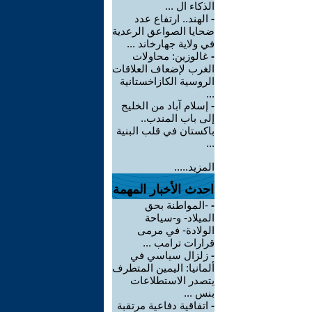
الذكاء ال ...
-
الهند.. ارتفاع عدد
ضحايا الصواعق الرعدية
في ولاية جهارخاند ...
-
غالوزين: محاولات
الغرب لإضعاف العلاقات
الروسية الكازاخستانية
...
-
إسلام آباد من الخليج
إلى باب المندب..
باكستان في قلب البنية
...
المزيد.....
احدث الأخبار المهمة
-
-المواطنة بحق
الميلاد- و-سياحة
الولادة- في مرمى
قرارات ترامب ...
-
زلزال سياسي في
ألمانيا: اليمين المتطرف
يتصدر الاستطلاعات
بنس ...
-
اتفاقية دفاعية مرتقبة