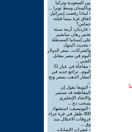
بين السعودية وتركيا
وباكستان وسط توترا ...
-
لماذا رفضت إسرائيل
اتفاق غزة بينما قبلته
حماس؟
-
غارديان: أزمة سبتة
تختبر رهان سانشيز
على إسبانيا المستقلة
-
تحديث البنوك
والشركات.. سعر الدولار
اليوم في مصر مقابل
الجني ...
-
مفاجأة في عيار 21
اليوم.. تراجع جديد في
أسعار الذهب بمصر وتح
...
ا
-
اليويفا يقول إن
المقاطعة قد تستمر
والاتحاد الإنجليزي
يسحب دع ...
-
اليونيسف: استشهاد
300 طفل في غزة جراء
خروقات الاحتلال منذ
وق ...
-
عشرات الإصابات