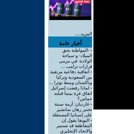
المزيد.....
أخبار عامة
-
-المواطنة بحق
الميلاد- و-سياحة
الولادة- في مرمى
قرارات ترامب ...
-
اتفاقية دفاعية مرتقبة
بين السعودية وتركيا
وباكستان وسط توترا ...
-
لماذا رفضت إسرائيل
اتفاق غزة بينما قبلته
حماس؟
-
غارديان: أزمة سبتة
تختبر رهان سانشيز
على إسبانيا المستقلة
-
اليويفا يقول إن
المقاطعة قد تستمر
والاتحاد الإنجليزي