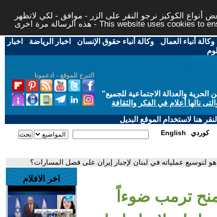
 أنواع الكوكيز نرجو النقر على الزر - موافق - لكي لاتظهر
This website uses cookies to ensure you ge
وكالة أنباء العمال
-
وكالة أنباء حقوق الإنسان
-
اخبار الرياضة
-
اخبار
لوم
التبرع للموقع - ادعمونا
حرية والعدالة الاجتماعية للجميع
"
تى نالها أعلام في الفكر والثقافة
قر هنا لاستخدام الموقع البديل
كوردي
English
هو لتوسيع عملياته في لبنان لإجبار إيران على فصل المسارات؟
اخر الافلام
نح ترمب ضوءاً