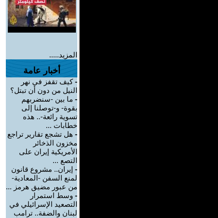
المزيد.....
أخبار عامة
-
كيف تقفز في نهر
النيل من دون أن تبتل؟
-
ما بين -سنضربهم
بقوة- و-توصلنا إلى
تسوية رائعة-.. هذه
خطابات ...
-
هل تشجع تقارير تراجع
مخزون الذخائر
الأمريكية إيران على
التصع ...
-
إيران.. مشروع قانون
لمنع السفن -المعادية-
من عبور مضيق هرمز ...
-
وسط استمرار
التصعيد الإسرائيلي في
لبنان والضفة.. ترامب