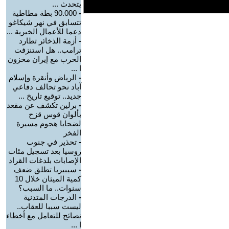
يتحدث ...
-
90.000 بطة مطاطية
تتسابق في نهر شيكاغو
دعما للأعمال الخيرية ...
-
أزمة الذخائر تطارد
ترامب.. هل استنزفت
الحرب مع إيران مخزون
ا ...
-
الرياض وأنقرة وإسلام
آباد نحو تحالف دفاعي
جديد.. توقيع تاريخ ...
-
برلين تكشف عن مقعد
بألوان قوس قزح
لضحايا هجوم مسيرة
الفخر
-
تحذير في جنوب
روسيا بعد تسجيل مئات
الإصابات بلدغات القراد
-
سيبيريا تطلق ضعف
كمية الميثان خلال 10
سنوات.. ما السبب؟
-
الدرجات المتدنية
ليست سببا للعقاب..
نصائح للتعامل مع أخطاء
ا ...