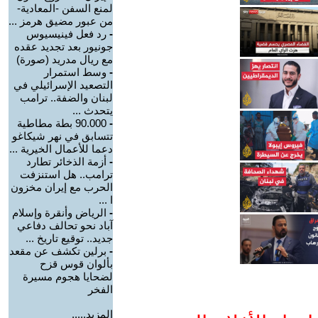
لمنع السفن -المعادية-
من عبور مضيق هرمز ...
-
رد فعل فينيسيوس
جونيور بعد تجديد عقده
مع ريال مدريد (صورة)
-
وسط استمرار
التصعيد الإسرائيلي في
لبنان والضفة.. ترامب
يتحدث ...
-
90.000 بطة مطاطية
تتسابق في نهر شيكاغو
دعما للأعمال الخيرية ...
-
أزمة الذخائر تطارد
ترامب.. هل استنزفت
الحرب مع إيران مخزون
ا ...
-
الرياض وأنقرة وإسلام
آباد نحو تحالف دفاعي
جديد.. توقيع تاريخ ...
-
برلين تكشف عن مقعد
بألوان قوس قزح
لضحايا هجوم مسيرة
الفخر
المزيد.....