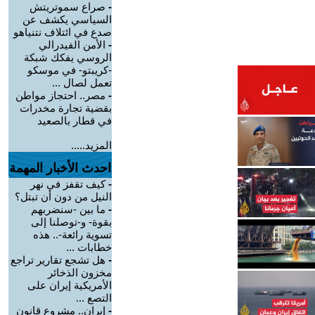
-
صراع سموتريتش
السياسي يكشف عن
صدع في ائتلاف نتنياهو
-
الأمن الفيدرالي
الروسي يفكك شبكة
-كريبتو- في موسكو
تعمل لصال ...
-
مصر.. احتجاز مواطن
بقضية تجارة مخدرات
في قطار بالصعيد
المزيد.....
احدث الأخبار المهمة
-
كيف تقفز في نهر
النيل من دون أن تبتل؟
-
ما بين -سنضربهم
بقوة- و-توصلنا إلى
تسوية رائعة-.. هذه
خطابات ...
-
هل تشجع تقارير تراجع
مخزون الذخائر
الأمريكية إيران على
التصع ...
-
إيران.. مشروع قانون