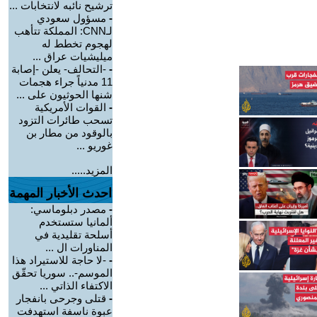
ترشيح نائبه لانتخابات ...
-
مسؤول سعودي
لـCNN: المملكة تتأهب
لهجوم تخطط له
ميليشيات عراق ...
-
-التحالف- يعلن -إصابة
11 مدنياً جراء هجمات
شنها الحوثيون على ...
-
القوات الأمريكية
تسحب طائرات التزود
بالوقود من مطار بن
غوريو ...
المزيد.....
احدث الأخبار المهمة
-
مصدر دبلوماسي:
ألمانيا ستستخدم
أسلحة تقليدية في
المناورات ال ...
-
-لا حاجة للاستيراد هذا
الموسم-.. سوريا تحقّق
الاكتفاء الذاتي ...
-
قتلى وجرحى بانفجار
عبوة ناسفة استهدفت