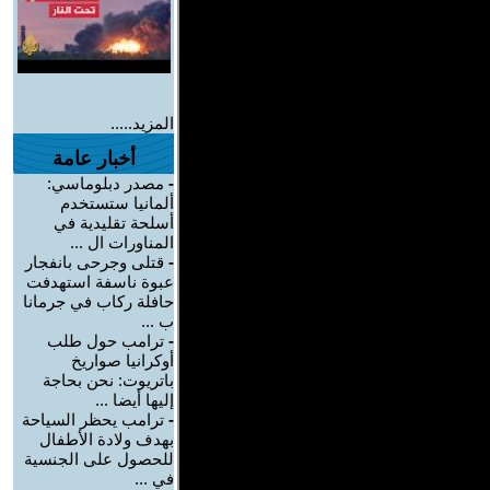
المزيد.....
أخبار عامة
-
مصدر دبلوماسي:
ألمانيا ستستخدم
أسلحة تقليدية في
المناورات ال ...
-
قتلى وجرحى بانفجار
عبوة ناسفة استهدفت
حافلة ركاب في جرمانا
ب ...
-
ترامب حول طلب
أوكرانيا صواريخ
باتريوت: نحن بحاجة
إليها أيضا ...
-
ترامب يحظر السياحة
بهدف ولادة الأطفال
للحصول على الجنسية
في ...