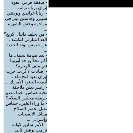
-
صفقة هرمز.. نفوذ
إيران يربك ترامب
-
أريانا غراندي وبريتني
سبيرز وجاستن بيبر في
مواجهة وحش الشهرة
...
-
من يخلف دانيال كريغ؟
العد التنازلي للكشف
عن جيمس بوند الجديد
...
-
بعد صدمة سبتة.. ما
أكبر تحدٍّ يواجه أوروبا
في ملف الهجرة؟
-
إصابات لا تُرى.. حرب
إيران تعيد فتح ملف
أدمغة الجنود الأمريك ...
-
زامير يعلن ملاحقة
نخبة حماس.. فما مصير
خريطة مجلس السلام؟
-
ما وراء الخبر.. حماس
تقبل بحصر السلاح
مقابل الانسحاب
وإسرائي ...
-
-الأمر سابق لأوانه-..
ترامب يرفض تأييد