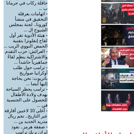
حافلة ركاب في جرمانا
ب ...
-
اتهامات بعرقلة
التحقيق في منشأ
كورونا.. لجنة بمجلس
الشيوخ ال ...
-
هيئة الأدوية تقر أول
لقاح إنفلونزا بتقنية
الحمض النووي الريب ...
-
العرائش: حزب التقدم
والاشتراكية ينظم لقاءً
جماهيرياً حاشداً ...
-
ترامب حول طلب
أوكرانيا صواريخ
باتريوت: نحن بحاجة
إليها أيضا ...
-
ترامب يحظر السياحة
بهدف ولادة الأطفال
للحصول على الجنسية
في ...
-
أغلى 10 لاعبين أفارقة
عبر التاريخ.. نجم ريال
مدريد الجديد ين ...
-
صفقة هرمز.. نفوذ
إيران يربك ترامب