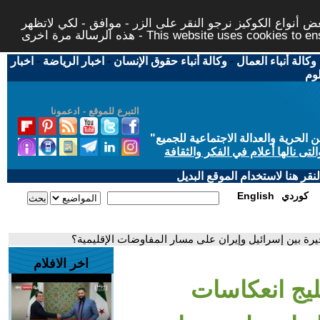
 أنواع الكوكيز نرجو النقر على الزر - موافق - لكي لاتظهر
This website uses cookies to ensure you ge
وكالة أنباء العمال
-
وكالة أنباء حقوق الإنسان
-
اخبار الرياضة
-
اخبار
لوم
التبرع للموقع - ادعمونا
حرية والعدالة الاجتماعية للجميع
"
تى نالها أعلام في الفكر والثقافة
قر هنا لاستخدام الموقع البديل
كوردي
English
يرة بين إسرائيل وإيران على مسار المفاوضات الإقليمية؟
اخر الافلام
يج انعكاسات