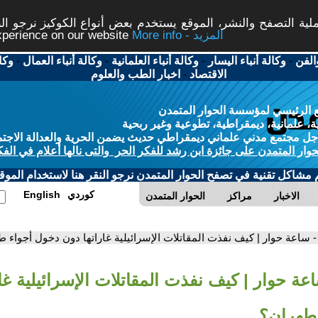
ة التصفح والنشر، الموقع يستخدم بعض أنواع الكوكيز نرجو النق
More info - المزيد
experience on our website
الفن
-
وكالة أنباء اليسار
-
وكالة أنباء العلمانية
-
وكالة أنباء العمال
-
وكا
الاقتصاد
-
اخبار الطب والعلوم
 الرئيسي لمؤسسة الحوار المتمدن
، علمانية، ديمقراطية، تطوعية وغير ربحية
ل مجتمع مدني علماني ديمقراطي حديث يضمن الحرية والعدالة الاجتم
حوار المتمدن على جائزة ابن رشد للفكر الحر والتى نالها أعلام في الفك
م مشاكل تقنية في تصفح الحوار المتمدن نرجو النقر هنا لاستخدام الموقع
كوردي
English
الاخبار
مراكز
الحوار المتمدن
- ساعة حوار | كيف نفذت المقاتلات الإسرائيلية غاراتها دون دخول أجواء 
عة حوار | كيف نفذت المقاتلات الإسرائيلية غا
طهران؟