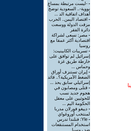
-
-ليست مرتبطة بمساعٍ
نووية-.. السعودية توضح
أهداف اتفاقية الد ...
-
اقتصاد اليمن.. الحرب
مزقت الدولة ووسعت
دائرة الفقر
-
مصر: نسعى لشراكة
اقتصادية أكثر عمقا مع
روسيا
-
تسريبات الكابينيت:
إسرائيل لم توافق على
خارطة طريق غزة
وحماس ...
-
إيران تستنزف أوراق
الضغط الأمريكية؟.. قائد
إسرائيلي سابق يحذ ...
ا
-
قتلى ومصابون في
هجوم جديد نسب
للحوثيين على معقل
الحكومة اليم ...
-
دييغو فورلان مدربا
لمنتخب أوروغواي
-
Yle: فنلندا تدرس
استخدام المستنقعات
ضد روسيا