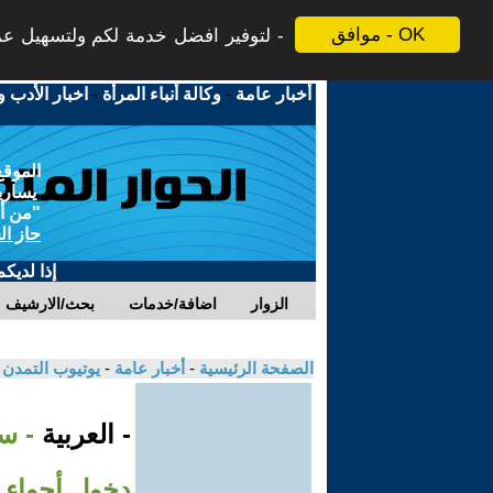
موافق - OK
لتوفير افضل خدمة لكم ولتسهيل عملي
أخبار عامة
-
وكالة أنباء المرأة
-
اخبار الأدب و
الموقع
يسارية
"من أج
حاز ال
إذا لديك
الزوار
اضافة/خدمات
بحث/الارشيف
الصفحة الرئيسية
-
أخبار عامة
-
يوتيوب التمدن
- العربية
- سا
دخول أجواء 