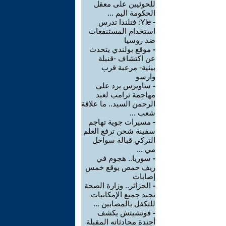
للحوثيين على معقل
الحكومة اليم ...
-
Yle: فنلندا تدرس
استخدام المستنقعات
ضد روسيا
-
موقع بولندي يتحدث
عن اكتشاف -قنبلة
بيئية- مرعبة قرب
وارسو
-
ساويرس يرد على
مهاجمة ترامب لعبد
الرحمن السيد.. ما علاقة
شعب ...
-
مسيرات جوية تهاجم
سفينة شحن ترفع العلم
التركي قبالة سواحل
مي ...
-
سوريا.. هجوم في
ريف حمص يوقع خمس
إصابات
-
الجزائر.. وزارة الصحة
تجند جميع الإمكانيات
للتكفل بالمصابين ...
-
فوتشيتش يكشف
أجندة محادثاته المقبلة