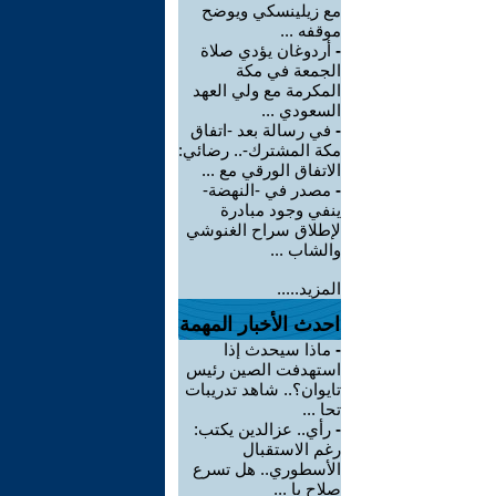
مع زيلينسكي ويوضح
موقفه ...
-
أردوغان يؤدي صلاة
الجمعة في مكة
المكرمة مع ولي العهد
السعودي ...
-
في رسالة بعد -اتفاق
مكة المشترك-.. رضائي:
الاتفاق الورقي مع ...
-
مصدر في -النهضة-
ينفي وجود مبادرة
لإطلاق سراح الغنوشي
والشاب ...
المزيد.....
احدث الأخبار المهمة
-
ماذا سيحدث إذا
استهدفت الصين رئيس
تايوان؟.. شاهد تدريبات
تحا ...
-
رأي.. عزالدين يكتب:
رغم الاستقبال
الأسطوري.. هل تسرع
صلاح با ...