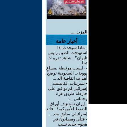
المزيد.....
أخبار عامة
-
ماذا سيحدث إذا
استهدفت الصين رئيس
تايوان؟.. شاهد تدريبات
تحا ...
-
-ليست مرتبطة بمساعٍ
نووية-.. السعودية توضح
أهداف اتفاقية الد ...
-
تسريبات الكابينيت:
إسرائيل لم توافق على
خارطة طريق غزة
وحماس ...
-
إيران تستنزف أوراق
الضغط الأمريكية؟.. قائد
إسرائيلي سابق يحذ ...
-
قتلى ومصابون في
هجوم جديد نسب