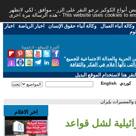
 أنواع الكوكيز نرجو النقر على الزر - موافق - لكي لاتظهر
This website uses cookies to ensure you ge
وكالة أنباء العمال
-
وكالة أنباء حقوق الإنسان
-
اخبار الرياضة
-
اخبار
لوم
التبرع للموقع - ادعمونا
حرية والعدالة الاجتماعية للجميع
"
تى نالها أعلام في الفكر والثقافة
قر هنا لاستخدام الموقع البديل
كوردي
English
 والمسيرات بإيران
اخر الافلام
ائيلية لشل قواعد