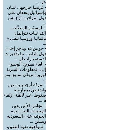
عل ...
-
فرنسا خارجها.. لبنان
وإسرائيل يتفقان على
دول لمراقبة -نزع- س
...
-
المسيّرة المفخَّخة..
التداعيات تتواصل
بألمانيا وروسيا تنفي م
...
-
-بوتين قد يهاجم إحدى
دول الناتو-.. ما تقديرات
الاستخبارات ال ...
-
إلغاء تصريح الوصول
إلى المعلومات السرية
لوزير أمريكي سابق بس
...
-
شركة أرجنتينية تتهم
واشنطن بممارسة
ضغوط -غير لائقة- لإلغاء
م ...
-
مجلس الأمن يدين
الهجمات الصاروخية
الحوثية على السعودية
ويستن ...
-
لمواجهة نفوذ الصين..