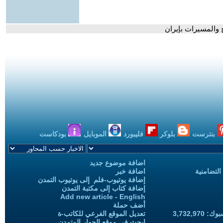
 والمسيرات بإيران
بنترست
بلوكر
فليبورد
الموبايل
بودكاست
اضافة موضوع جديد
التضامنية
اضافة خبر
إضافة يوتيوب-فلم إلى يوتيوب التمدن
إضافة كتاب إلى مكتبة التمدن
Add new article - English
أضف حملة
3,732,97
تعديل الموقع الفرعي للكاتب-ة
ابحث في موقع الحوار المتمدن