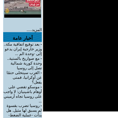
المزيد.....
أخبار عامة
-
بعد توقيع اتفاقية مكة..
وزير خارجية إيران يدعو
إلى -وحدة الم ...
-
مع صواريخ بالستية..
وحدة كورية شمالية
تصل إلى روسيا
-
الغرب سيتخلى حتمًا
عن أوكرانيا، فمتى
يفعل؟
-
موسكو تقضي على
أوهام باشينيان: لا واجب
على روسيا تجاه أرميني
...
-
روسيا تضرب بقسوة
لم يسبق لها مثيل. هل
بدأت -عملية الضغط-