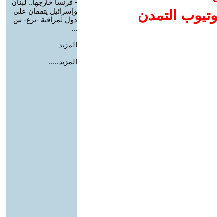
-
فرنسا خارجها.. لبنان
وإسرائيل يتفقان على
وتيوب التمدن
دول لمراقبة -نزع- س
...
المزيد.....
المزيد.....