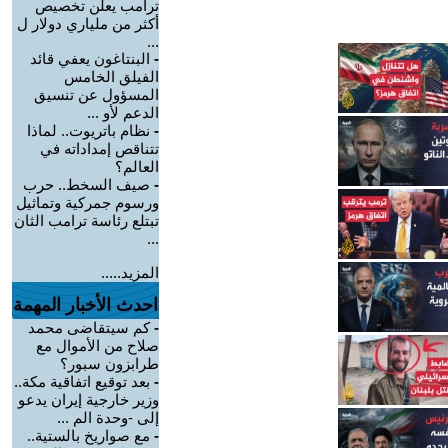
ترامب يعلن تخصيص
أكثر من ملياري دولار ل
...
-
البنتاغون يعفي قائد
الفيلق الخامس
المسؤول عن تنسيق
الدعم لأو ...
-
نظام باتريوت.. لماذا
تتناقص إمداداته في
العالم؟
-
صيف السخط.. حرب
ورسوم جمركية وتماثيل
تبتلع رئاسة ترامب الثان
...
المزيد.....
احدث الأخبار المهمة
-
كم سيتقاضى محمد
صلاح من الأموال مع
طرابزون سبور؟
-
بعد توقيع اتفاقية مكة..
وزير خارجية إيران يدعو
إلى -وحدة الم ...
-
مع صواريخ بالستية..