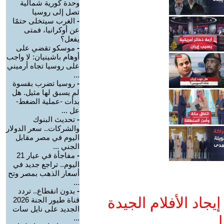
وحدة كورية شمالية
تصل إلى روسيا
-
الغرب سيتخلى حتمًا
عن أوكرانيا، فمتى
يفعل؟
-
موسكو تقضي على
أوهام باشينيان: لا واجب
على روسيا تجاه أرميني
...
-
روسيا تضرب بقسوة
لم يسبق لها مثيل. هل
بدأت -عملية الضغط-
عل ...
-
تحديث البنوك
والشركات.. سعر الدولار
اليوم في مصر مقابل
الجني ...
-
مفاجأة في عيار 21
اليوم.. تراجع جديد في
أسعار الذهب بمصر وتح
...
-
بدون انقطاع.. تردد
جاد الأفلام الجيدة
قناة طيور الجنة 2026
الجديد على نايل سات
ا
...