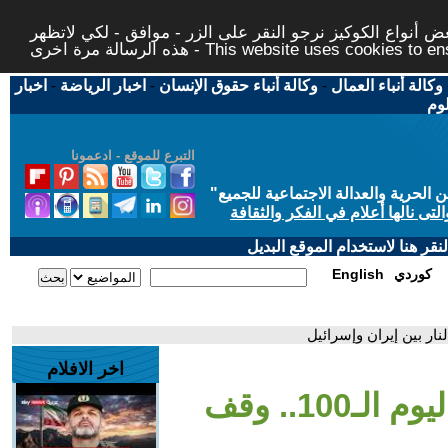
 أنواع الكوكيز نرجو النقر على الزر - موافق - لكي لاتظهر
This website uses cookies to ensure you ge
وكالة أنباء العمال
-
وكالة أنباء حقوق الإنسان
-
اخبار الرياضة
-
اخبار
لوم
التبرع للموقع - ادعمونا
حرية والعدالة الاجتماعية للجميع
"
تى نالها أعلام في الفكر والثقافة
قر هنا لاستخدام الموقع البديل
كوردي
English
اخر الافلام
- العالم الليلة | تصعيد اليوم الـ100.. وقف