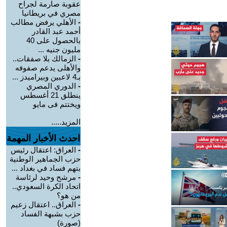
عقوبة صارمة لجراح
مصري في بريطانيا
-
الأهلي يرفض مطالب
أحمد عبد القادر
بالحصول على 40
مليون جنيه ...
-
الزمالك بلا صفقات..
والأهلى يدعم صفوفه
بـ4 لاعبين وبيراميدز ...
-
الدوري المصري
ينطلق 21 أغسطس
ويختتم فى مايو
المزيد.....
احدث الأخبار المهمة
-
العراق: اعتقال رئيس
حزب الجماهير الوطنية
بتهم فساد في بغداد ...
-
مرشح وحيد لرئاسة
اتحاد الكرة السعودي..
من هو؟
-
العراق.. اعتقال زعيم
حزب بشبهة الفساد
(صورة)