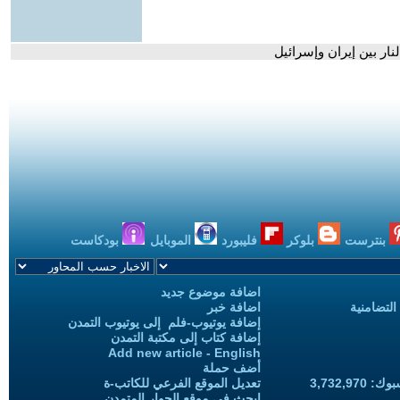
بنترست
بلوكر
فليبورد
الموبايل
بودكاست
اضافة موضوع جديد
التضامنية
اضافة خبر
إضافة يوتيوب-فلم إلى يوتيوب التمدن
إضافة كتاب إلى مكتبة التمدن
Add new article - English
أضف حملة
3,732,97
تعديل الموقع الفرعي للكاتب-ة
ابحث في موقع الحوار المتمدن