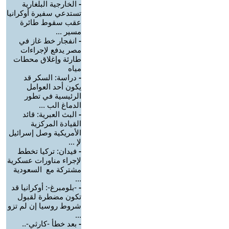
-
الخارجية البلغارية
تستدعي سفيرة أوكرانيا
عقب سقوط طائرة
مسير ...
-
انفجار خط غاز في
مصر يدفع لإجراءات
طارئة وإغلاق محطات
مياه
-
دراسة: السكر قد
يكون أحد العوامل
الرئيسية في تطور
الدماغ الب ...
-
البث العبرية: قائد
القيادة المركزية
الأمريكية وصل إسرائيل
لإ ...
-
فيدان: تركيا تخطط
لإجراء مناورات عسكرية
مشتركة مع السعودية
...
-
-بلومبرغ-: أوكرانيا قد
تكون مضطرة لقبول
شروط روسيا إن لم تزو
...
-
بعد خطأ -كارثي-..