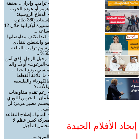
-
ترامب وإيران.. صفقة
هرمز أو عودة الحرب
-
الدفاع الروسية:
إسقاط 360 طائرة
مسيرة أوكرانية خلال 12
ساعة ...
-
كندا تكثف مفاوضاتها
مع واشنطن لتفادي
رسوم ترامب البالغة
50% ...
-
رحيل الرجل الذي آمن
بـ-البرغوث- أولاً.. والد
ميسي يودع الحيا ...
-
ما علاقة القطط
بالكهرباء والفلسفة
والأدب؟
-
رغم تقدم مفاوضات
عُمان.. الحرس الثوري
يحسم مصير هرمز: لن
يُف ...
-
ألمانيا ـ إصلاح التقاعد
معركة كسر عظم لا
جاد الأفلام الجيدة
تحتمل التأجيل
ا
المزيد.....