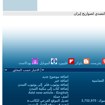
لتصدي لصواريخ إيران
بنترست
بلوكر
فليبورد
الموبايل
بودكاست
اضافة موضوع جديد
التضامنية
اضافة خبر
إضافة يوتيوب-فلم إلى يوتيوب التمدن
إضافة كتاب إلى مكتبة التمدن
Add new article - English
أضف حملة
3,732,97
تعديل الموقع الفرعي للكاتب-ة
ابحث في موقع الحوار المتمدن