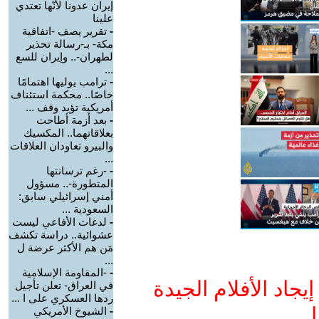
إيران عدونا لأنّها تعتدي
علينا
-
تقرير يصف -اتفاقية
مكة- بـ-رسالة تحذير
لطهران-.. وإيران للسع
...
-
ترامب يوليها اهتمامًا
خاصًا.. محكمة استئناف
أمريكية تؤيد وقف ...
-
بعد أزمة أطاحت
بعلاقاتهما.. المكسيك
والبيرو تعاودان العلاقات
...
-
-رغم ترسانتها
المتطورة-.. مسؤول
أمني إسرائيلي سابق:
السعودية ...
-
لدغات الأفاعي ليست
عشوائية.. دراسة تكشف
مَن هم الأكثر عرضة ل
...
-
-المقاومة الإسلامية
جاد الأفلام الجيدة
في العراق- تعلن تأجيل
ردها العسكري على ا ...
ا
-
الشيوخ الأمريكي