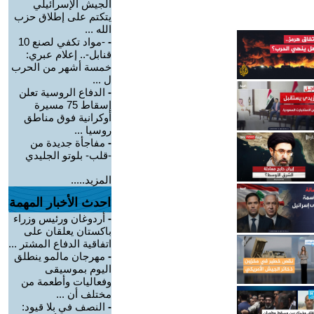
الجيش الإسرائيلي
يتكتم على إطلاق حزب
الله ...
-
-مواد تكفي لصنع 10
قنابل-.. إعلام عبري:
خمسة أشهر من الحرب
ل ...
-
الدفاع الروسية تعلن
إسقاط 75 مسيرة
أوكرانية فوق مناطق
روسيا ...
-
مفاجأة جديدة من
-قلب- بلوتو الجليدي
المزيد.....
احدث الأخبار المهمة
-
أردوغان ورئيس وزراء
باكستان يعلقان على
اتفاقية الدفاع المشتر ...
-
مهرجان مالمو ينطلق
اليوم بموسيقى
وفعاليات وأطعمة من
مختلف أن ...
-
النصف في بلا قيود: