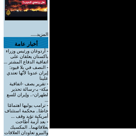
المزيد.....
أخبار عامة
-
أردوغان ورئيس وزراء
باكستان يعلقان على
اتفاقية الدفاع المشتر ...
-
النصف في بلا قيود:
إيران عدونا لأنّها تعتدي
علينا
-
تقرير يصف -اتفاقية
مكة- بـ-رسالة تحذير
لطهران-.. وإيران للسع
...
-
ترامب يوليها اهتمامًا
خاصًا.. محكمة استئناف
أمريكية تؤيد وقف ...
-
بعد أزمة أطاحت
بعلاقاتهما.. المكسيك
والبيرو تعاودان العلاقات