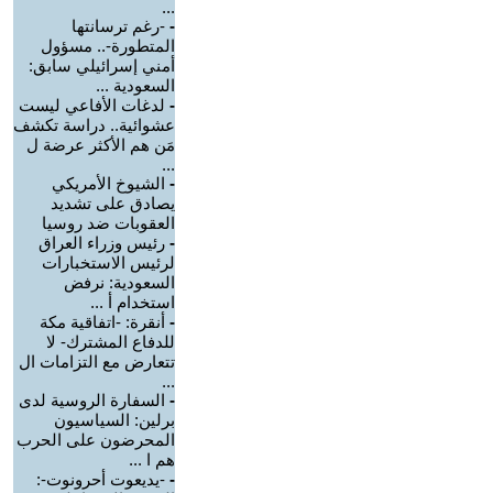
...
-
-رغم ترسانتها
المتطورة-.. مسؤول
أمني إسرائيلي سابق:
السعودية ...
-
لدغات الأفاعي ليست
عشوائية.. دراسة تكشف
مَن هم الأكثر عرضة ل
...
-
الشيوخ الأمريكي
يصادق على تشديد
العقوبات ضد روسيا
-
رئيس وزراء العراق
لرئيس الاستخبارات
السعودية: نرفض
استخدام أ ...
-
أنقرة: -اتفاقية مكة
للدفاع المشترك- لا
تتعارض مع التزامات ال
...
-
السفارة الروسية لدى
برلين: السياسيون
المحرضون على الحرب
هم ا ...
-
-يديعوت أحرونوت-: