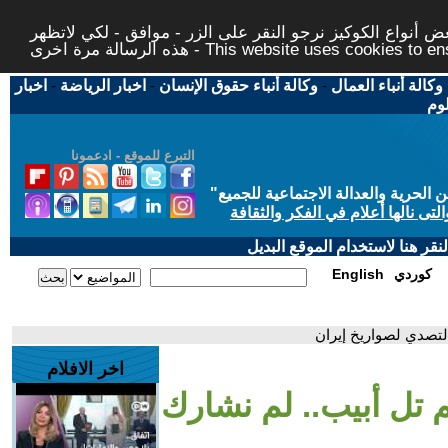
 أنواع الكوكيز نرجو النقر على الزر - موافق - لكي لاتظهر
This website uses cookies to ensure you ge
وكالة أنباء العمال
-
وكالة أنباء حقوق الإنسان
-
اخبار الرياضة
-
اخبار
لوم
التبرع للموقع - ادعمونا
حرية والعدالة الاجتماعية للجميع
"
تى نالها أعلام في الفكر والثقافة
قر هنا لاستخدام الموقع البديل
كوردي
English
لتصدي لصواريخ إيران
اخر الافلام
تل أبيب.. لم نشارك