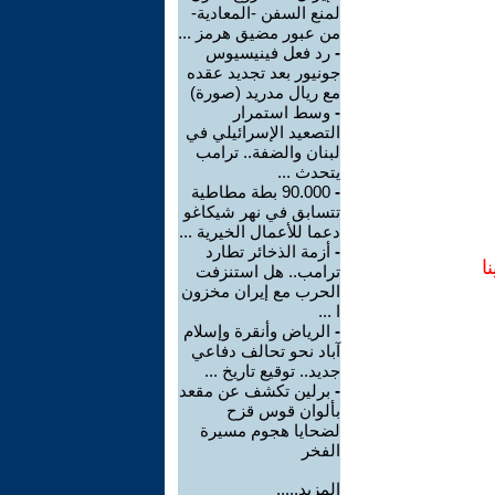
لمنع السفن -المعادية-
من عبور مضيق هرمز ...
-
رد فعل فينيسيوس
جونيور بعد تجديد عقده
مع ريال مدريد (صورة)
-
وسط استمرار
التصعيد الإسرائيلي في
لبنان والضفة.. ترامب
يتحدث ...
-
90.000 بطة مطاطية
تتسابق في نهر شيكاغو
دعما للأعمال الخيرية ...
-
أزمة الذخائر تطارد
ا
ترامب.. هل استنزفت
الحرب مع إيران مخزون
ا ...
-
الرياض وأنقرة وإسلام
آباد نحو تحالف دفاعي
جديد.. توقيع تاريخ ...
-
برلين تكشف عن مقعد
بألوان قوس قزح
لضحايا هجوم مسيرة
الفخر
المزيد.....