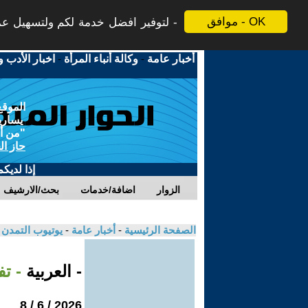
موافق - OK
لتوفير افضل خدمة لكم ولتسهيل عملي
أخبار عامة
-
وكالة أنباء المرأة
-
اخبار الأدب و
الموقع
يسارية
"من أج
حاز ال
إذا لديك
الزوار
اضافة/خدمات
بحث/الارشيف
الصفحة الرئيسية
-
أخبار عامة
-
يوتيوب التمدن
- العربية
- تف
2026 / 6 / 8