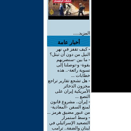
المزيد.....
أخبار عامة
-
كيف تقفز في نهر
النيل من دون أن تبتل؟
-
ما بين -سنضربهم
بقوة- و-توصلنا إلى
تسوية رائعة-.. هذه
خطابات ...
-
هل تشجع تقارير تراجع
مخزون الذخائر
الأمريكية إيران على
التصع ...
-
إيران.. مشروع قانون
لمنع السفن -المعادية-
من عبور مضيق هرمز ...
-
وسط استمرار
التصعيد الإسرائيلي في
لبنان والضفة.. ترامب