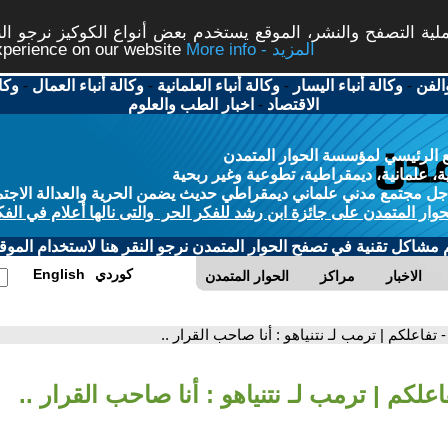
ة التصفح والنشر، الموقع يستخدم بعض أنواع الكوكيز نرجو النق
More info - المزيد
experience on our website
الفن
-
وكالة أنباء اليسار
-
وكالة أنباء العلمانية
-
وكالة أنباء العمال
-
وكا
الاقتصاد
-
اخبار الطب والعلوم
 الرئيسي لمؤسسة الحوار المتمدن
، علمانية، ديمقراطية، تطوعية وغير ربحية
ل مجتمع مدني علماني ديمقراطي حديث يضمن الحرية والعدالة الاجتم
حوار المتمدن على جائزة ابن رشد للفكر الحر والتى نالها أعلام في الفك
م مشاكل تقنية في تصفح الحوار المتمدن نرجو النقر هنا لاستخدام الموقع
كوردي
English
الاخبار
مراكز
الحوار المتمدن
- تفاعلكم | ترمب لـ نتنياهو : أنا صاحب القرار ..
اعلكم | ترمب لـ نتنياهو : أنا صاحب القرار ..