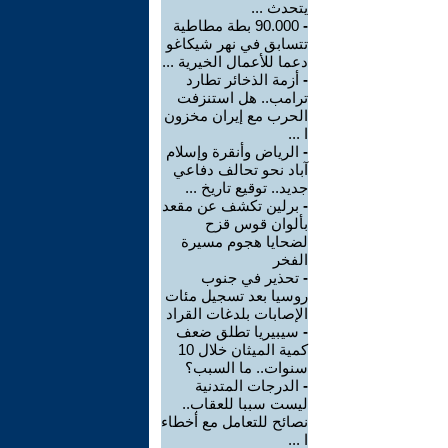
يتحدث ...
-
90.000 بطة مطاطية
تتسابق في نهر شيكاغو
دعما للأعمال الخيرية ...
-
أزمة الذخائر تطارد
ترامب.. هل استنزفت
الحرب مع إيران مخزون
ا ...
-
الرياض وأنقرة وإسلام
آباد نحو تحالف دفاعي
جديد.. توقيع تاريخ ...
-
برلين تكشف عن مقعد
بألوان قوس قزح
لضحايا هجوم مسيرة
الفخر
-
تحذير في جنوب
روسيا بعد تسجيل مئات
الإصابات بلدغات القراد
-
سيبيريا تطلق ضعف
كمية الميثان خلال 10
سنوات.. ما السبب؟
-
الدرجات المتدنية
ليست سببا للعقاب..
نصائح للتعامل مع أخطاء
ا ...