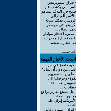
-
صراع سموتريتش
السياسي يكشف عن
صدع في ائتلاف نتنياهو
-
الأمن الفيدرالي
الروسي يفكك شبكة
-كريبتو- في موسكو
تعمل لصال ...
-
مصر.. احتجاز مواطن
بقضية تجارة مخدرات
في قطار بالصعيد
المزيد.....
احدث الأخبار المهمة
-
كيف تقفز في نهر
النيل من دون أن تبتل؟
-
ما بين -سنضربهم
بقوة- و-توصلنا إلى
تسوية رائعة-.. هذه
خطابات ...
-
هل تشجع تقارير تراجع
مخزون الذخائر
الأمريكية إيران على
التصع ...
-
إيران.. مشروع قانون