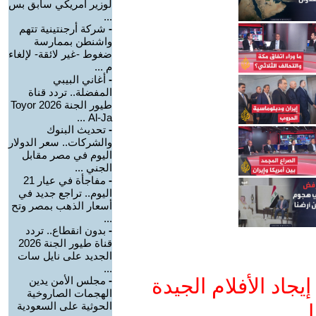
لوزير أمريكي سابق بس
...
-
شركة أرجنتينية تتهم
واشنطن بممارسة
ضغوط -غير لائقة- لإلغاء
م ...
-
أغاني البيبي
المفضلة.. تردد قناة
طيور الجنة 2026 Toyor
Al-Ja ...
-
تحديث البنوك
والشركات.. سعر الدولار
اليوم في مصر مقابل
الجني ...
-
مفاجأة في عيار 21
اليوم.. تراجع جديد في
أسعار الذهب بمصر وتح
...
-
بدون انقطاع.. تردد
قناة طيور الجنة 2026
الجديد على نايل سات
...
جاد الأفلام الجيدة
-
مجلس الأمن يدين
الهجمات الصاروخية
الحوثية على السعودية
ا