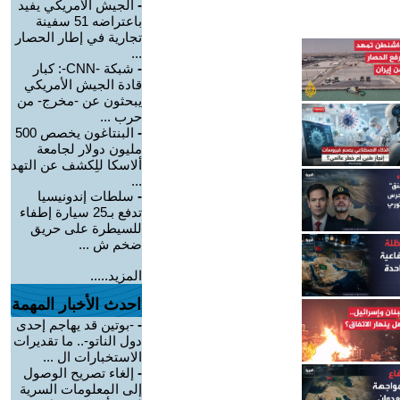
-
الجيش الأمريكي يفيد
باعتراضه 51 سفينة
تجارية في إطار الحصار
...
-
شبكة -CNN-: كبار
قادة الجيش الأمريكي
يبحثون عن -مخرج- من
حرب ...
-
البنتاغون يخصص 500
مليون دولار لجامعة
ألاسكا للِكشف عن التهد
...
-
سلطات إندونيسيا
تدفع بـ25 سيارة إطفاء
للسيطرة على حريق
ضخم ش ...
المزيد.....
احدث الأخبار المهمة
-
-بوتين قد يهاجم إحدى
دول الناتو-.. ما تقديرات
الاستخبارات ال ...
-
إلغاء تصريح الوصول
إلى المعلومات السرية