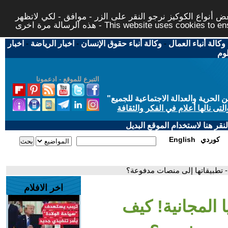
 أنواع الكوكيز نرجو النقر على الزر - موافق - لكي لاتظهر
This website uses cookies to ensure you ge
وكالة أنباء العمال
-
وكالة أنباء حقوق الإنسان
-
اخبار الرياضة
-
اخبار
لوم
التبرع للموقع - ادعمونا
حرية والعدالة الاجتماعية للجميع
"
تى نالها أعلام في الفكر والثقافة
قر هنا لاستخدام الموقع البديل
كوردي
English
ا- تطبيقاتها إلى منصات مدفوعة؟
اخر الافلام
ا المجانية! كيف