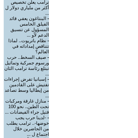
ترامب يعلن تخصيص
أكثر من ملياري دولار ل
...
-
البنتاغون يعفي قائد
الفيلق الخامس
المسؤول عن تنسيق
الدعم لأو ...
-
نظام باتريوت.. لماذا
تتناقص إمداداته في
العالم؟
-
صيف السخط.. حرب
ورسوم جمركية وتماثيل
تبتلع رئاسة ترامب الثان
...
-
إسبانيا تفرض إجراءات
تفتيش على القادمين
من إيطاليا وسط تصاعد
...
-
منازل غارقة ومركبات
تحت الطين.. نحو 100
قتيل جراء الفيضانات ...
-
-لدينا حرب يجب
خوضها-.. ترامب يطلب
من الحاضرين خلال
اجتماع ل ...