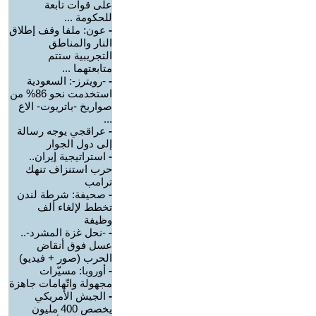
على قوات تابعة
للحكومة ...
-
عون: ملفا وقف إطلاق
النار والمناطق
التجريبية ستتم
متابعتهما ...
-
-رويترز-: السعودية
استخدمت نحو 86% من
صواريخ -باتريوت- الاع
...
-
عراقجي يوجه رسالة
إلى دول الجوار
-
استراتيجية إيران..
حرب استنزاف تنهك
ترامب
-
صحيفة: شرطة لندن
تخطط لإلغاء ألف
وظيفة
-
-نحل غزة المشرد-..
عسل فوق أنقاض
الحرب (صور + فيديو)
-
أوروبا: مسيّرات
مجهولة واتّهامات جاهزة
-
الجيش الأمريكي
يخصص 400 مليون