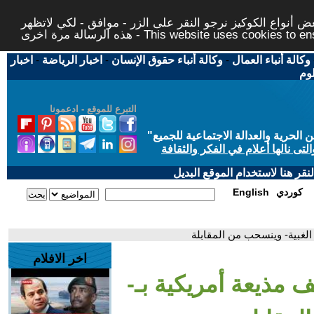
 أنواع الكوكيز نرجو النقر على الزر - موافق - لكي لاتظهر
This website uses cookies to ensure you ge
وكالة أنباء العمال
-
وكالة أنباء حقوق الإنسان
-
اخبار الرياضة
-
اخبار
لوم
التبرع للموقع - ادعمونا
حرية والعدالة الاجتماعية للجميع
"
تى نالها أعلام في الفكر والثقافة
قر هنا لاستخدام الموقع البديل
كوردي
English
 الغبية- وينسحب من المقابلة
اخر الافلام
 مذيعة أمريكية بـ-