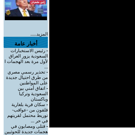
المزيد.....
أخبار عامة
-
رئيس الاستخبارات
السعودية يزور العراق
لأول مرة بعد الهجمات ا
...
-
تحذير رسمي مصري
من طرق احتيال جديدة
على المواطنين
-
اتفاق أمني بين
السعودية وتركيا
وباكستان
-
سكان قرية بلغارية
قلقون من -عواقب-
توريط محتمل لقريتهم
في حر ...
-
قتلى ومصابون في
هجمات جديدة للحوثيين