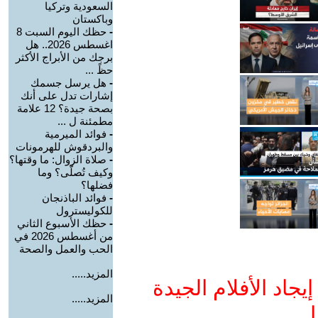
السعودية وتركيا
وباكستان
-
حظك اليوم السبت 8
اغسطس 2026.. هل
برجك من الأبراج الأكثر
حظً ...
-
هل يرسل جسمك
إشارات تدل على أنك
بصحة جيدة؟ 12 علامة
مطمئنة ل ...
-
فوائد الميرمية
والبردقوش للهرمونات
-
صلاة الزوال: ما وقتها؟
وكيف تُصلّى؟ وما
فضلها؟
-
فوائد الباذنجان
للكوليسترول
-
حظك الأسبوع الثاني
من أغسطس 2026 في
الحب والعمل والصحة
المزيد.....
جاد الأفلام الجيدة
المزيد.....
ا