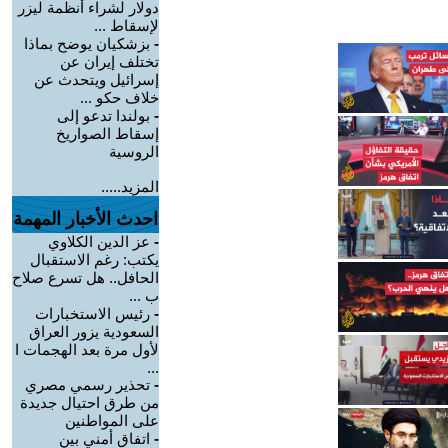
دولار لشراء أنظمة ليزر
لإسقاط ...
-
بزشكيان يوضح بماذا
تختلف إيران عن
إسرائيل ويتحدث عن
خلاف حكو ...
-
بولندا تدعو إلى
إسقاط الصواريخ
الروسية
المزيد.....
احدث الأخبار المهمة
-
عز الدين الكلاوي
يكتب: رغم الاستقبال
الحافل.. هل تسرع صلاح
ب ...
-
رئيس الاستخبارات
السعودية يزور العراق
لأول مرة بعد الهجمات ا
...
-
تحذير رسمي مصري
من طرق احتيال جديدة
على المواطنين
-
اتفاق أمني بين