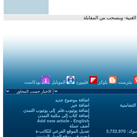
 الغبية- وينسحب من المقابلة
بنترست
بلوكر
فليبورد
الموبايل
بودكاست
اضافة موضوع جديد
التضامنية
اضافة خبر
إضافة يوتيوب-فلم إلى يوتيوب التمدن
إضافة كتاب إلى مكتبة التمدن
Add new article - English
أضف حملة
3,732,97
تعديل الموقع الفرعي للكاتب-ة
ابحث في موقع الحوار المتمدن