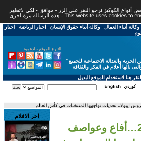
 أنواع الكوكيز نرجو النقر على الزر - موافق - لكي لاتظهر
This website uses cookies to ensure you ge
وكالة أنباء العمال
-
وكالة أنباء حقوق الإنسان
-
اخبار الرياضة
-
اخبار
لوم
التبرع للموقع - ادعمونا
حرية والعدالة الاجتماعية للجميع
"
تى نالها أعلام في الفكر والثقافة
قر هنا لاستخدام الموقع البديل
كوردي
English
اخر الافلام
- كأس العالم 2026…أفاع وعواصف