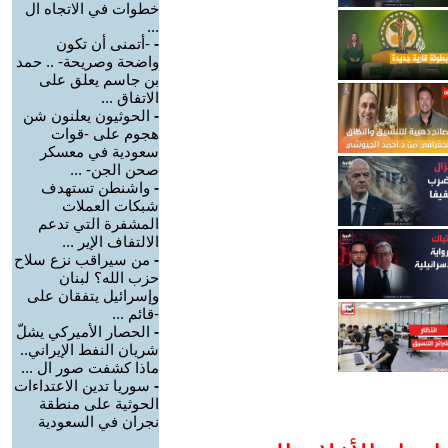
خطوات في الاتجاه ال
...
-
-أتمنى أن تكون
واضحة وصريحة- .. حمد
بن جاسم يعلق على
الاتفاق ...
-
الحوثيون يعلنون شن
هجوم على -قوات
سعودية في معسكر
صحن الجن- ...
-
واشنطن تستهدف
شبكات العملات
المشفرة التي تدعم
الالتفاف الإير ...
-
من سيراقب نزع سلاح
حزب الله؟ لبنان
وإسرائيل يتفقان على
-قائم ...
-
الحصار الأميركي يشلّ
شريان النفط الإيراني..
ماذا كشفت صور ال ...
-
سوريا تدين الاعتداءات
الحوثية على منطقة
نجران في السعودية