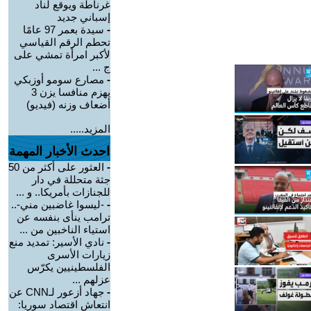
غرناطة ويوقع لناد
إسباني جديد
-
سيدة بعمر 97 عامًا
تحطم الرقم القياسي
لأكبر امرأة تمشي على
ج ...
-
مصارع سومو أوزبكي
يهزم منافسا يزن 3
أضعاف وزنه (فيديو)
المزيد.....
احدث الأخبار المهمة
-
العثور على أكثر من 50
جثة متحللة في دار
للجنازات بأمريكا.. و ...
-
-ليسوا غاضبين مني-..
ترامب ينأى بنفسه عن
استياء الناخبين من ...
-
نادي الأسير: تمديد منع
زيارات الأسرى
الفلسطينيين يكرّس
عزلهم ...
-
جهاد أزعور لـCNN عن
انتعاش اقتصاد سوريا: