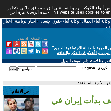
 أنواع الكوكيز نرجو النقر على الزر - موافق - لكي لاتظهر
This website uses cookies to ensure you ge
وكالة أنباء العمال
-
وكالة أنباء حقوق الإنسان
-
اخبار الرياضة
-
اخبار
لوم
التبرع للموقع - ادعمونا
حرية والعدالة الاجتماعية للجميع
"
تى نالها أعلام في الفكر والثقافة
قر هنا لاستخدام الموقع البديل
كوردي
English
وذ الأذرع بالمنطقة؟
اخر الافلام
يف بدأت إيران في