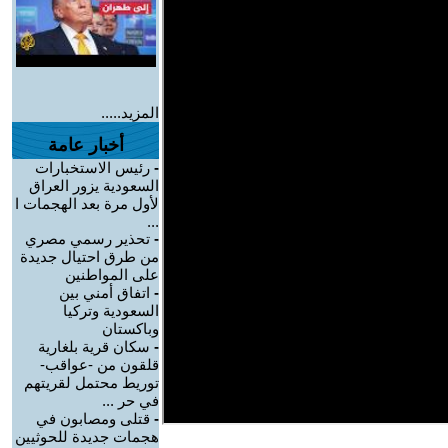
المزيد.....
أخبار عامة
-
رئيس الاستخبارات
السعودية يزور العراق
لأول مرة بعد الهجمات ا
...
-
تحذير رسمي مصري
من طرق احتيال جديدة
على المواطنين
-
اتفاق أمني بين
السعودية وتركيا
وباكستان
-
سكان قرية بلغارية
قلقون من -عواقب-
توريط محتمل لقريتهم
في حر ...
-
قتلى ومصابون في
هجمات جديدة للحوثيين