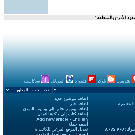
وذ الأذرع بالمنطقة؟
بنترست
بلوكر
فليبورد
الموبايل
بودكاست
اضافة موضوع جديد
التضامنية
اضافة خبر
إضافة يوتيوب-فلم إلى يوتيوب التمدن
إضافة كتاب إلى مكتبة التمدن
Add new article - English
أضف حملة
3,732,97
تعديل الموقع الفرعي للكاتب-ة
ابحث في موقع الحوار المتمدن