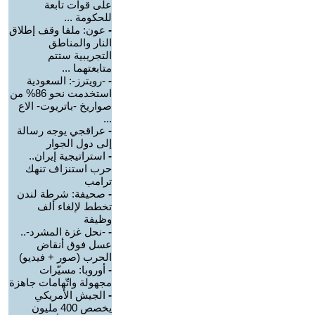
على قوات تابعة
للحكومة ...
-
عون: ملفا وقف إطلاق
النار والمناطق
التجريبية ستتم
متابعتهما ...
-
-رويترز-: السعودية
استخدمت نحو 86% من
صواريخ -باتريوت- الاع
...
-
عراقجي يوجه رسالة
إلى دول الجوار
-
استراتيجية إيران..
حرب استنزاف تنهك
ترامب
-
صحيفة: شرطة لندن
تخطط لإلغاء ألف
وظيفة
-
-نحل غزة المشرد-..
عسل فوق أنقاض
الحرب (صور + فيديو)
-
أوروبا: مسيّرات
مجهولة واتّهامات جاهزة
-
الجيش الأمريكي
يخصص 400 مليون