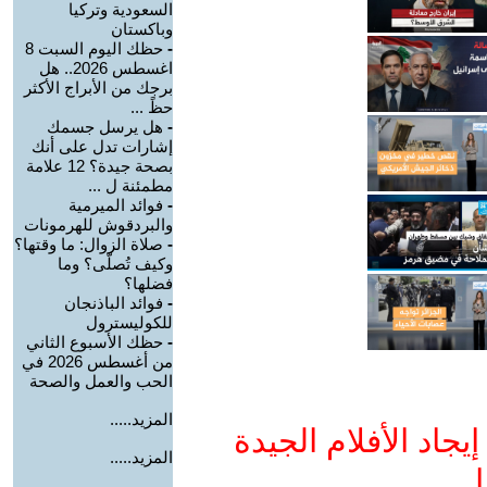
السعودية وتركيا
وباكستان
-
حظك اليوم السبت 8
اغسطس 2026.. هل
برجك من الأبراج الأكثر
حظً ...
-
هل يرسل جسمك
إشارات تدل على أنك
بصحة جيدة؟ 12 علامة
مطمئنة ل ...
-
فوائد الميرمية
والبردقوش للهرمونات
-
صلاة الزوال: ما وقتها؟
وكيف تُصلّى؟ وما
فضلها؟
-
فوائد الباذنجان
للكوليسترول
-
حظك الأسبوع الثاني
من أغسطس 2026 في
الحب والعمل والصحة
المزيد.....
جاد الأفلام الجيدة
المزيد.....
ا