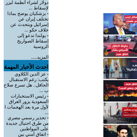
دولار لشراء أنظمة ليزر
لإسقاط ...
-
بزشكيان يوضح بماذا
تختلف إيران عن
إسرائيل ويتحدث عن
خلاف حكو ...
-
بولندا تدعو إلى
إسقاط الصواريخ
الروسية
المزيد.....
احدث الأخبار المهمة
-
عز الدين الكلاوي
يكتب: رغم الاستقبال
الحافل.. هل تسرع صلاح
ب ...
-
رئيس الاستخبارات
السعودية يزور العراق
لأول مرة بعد الهجمات ا
...
-
تحذير رسمي مصري
من طرق احتيال جديدة
على المواطنين
-
اتفاق أمني بين