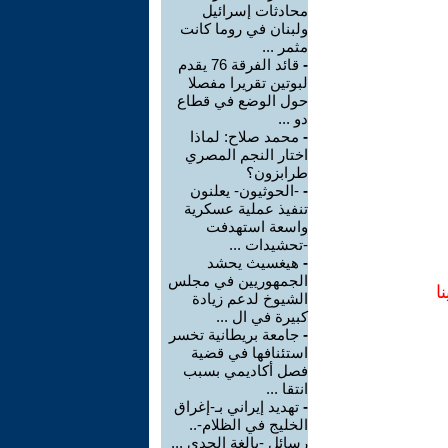
محادثات إسرائيل
ولبنان في روما كانت
مثمر ...
-
قائد الفرقة 76 يقدم
لبوتين تقريرا مفصلا
حول الوضع في قطاع
دو ...
-
محمد صلاح: لماذا
اختار النجم المصري
طرابزون؟
-
-الحوثيون- يعلنون
تنفيذ عملية عسكرية
واسعة استهدفت
-تحشيدات ...
-
هيغسيث يحشد
الجمهوريين في مجلس
ا
الشيوخ لدعم زيادة
كبيرة في ال ...
-
جامعة بريطانية تخسر
استئنافها في قضية
فصل أكاديمي بسبب
انتقا ...
-
تهديد إيراني بـ-إغراق
الخليج في الظلام-..
رسائل -بالغة الجدي ...