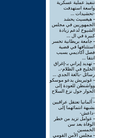
تنفيذ عملية عسكرية
واسعة استهدفت
-تحشيدات ...
-
هيغسيث يحشد
الجمهوريين في مجلس
الشيوخ لدعم زيادة
كبيرة في ال ...
-
جامعة بريطانية تخسر
استئنافها في قضية
فصل أكاديمي بسبب
انتقا ...
-
تهديد إيراني بـ-إغراق
الخليج في الظلام-..
رسائل -بالغة الجدي ...
-
غوتيريش يدعو موسكو
وواشنطن للعودة إلى
الحوار حول نزع السلاح
...
-
ألمانيا تعتقل عراقيين
بشبهة انتمائهما إلى
-داعش-
-
عوامل تزيد من خطر
الوفاة بعد سن
الخمسين
-
مجلس الأمن القومي