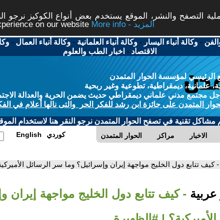
ة التصفح والنشر، الموقع يستخدم بعض أنواع الكوكيز نرجو النق
More info - المزيد
experience on our website
الفن
-
وكالة أنباء اليسار
-
وكالة أنباء العلمانية
-
وكالة أنباء العمال
-
وكا
الاقتصاد
-
اخبار الطب والعلوم
 الرئيسي لمؤسسة الحوار المتمدن
، علمانية، ديمقراطية، تطوعية وغير ربحية
ل مجتمع مدني علماني ديمقراطي حديث يضمن الحرية والعدالة الاجتم
حوار المتمدن على جائزة ابن رشد للفكر الحر والتى نالها أعلام في الفك
م مشاكل تقنية في تصفح الحوار المتمدن نرجو النقر هنا لاستخدام الموقع
كوردي
English
الاخبار
مراكز
الحوار المتمدن
- كيف تتابع دول الخليج مواجهة إيران وإسرائيل؟ وما سر الرسائل الأميركية
 عربية
- كيف تتابع دول الخليج مواجهة إيران و
لأميركية؟ | #الظهيرة