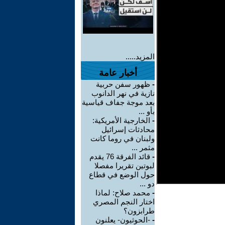
المزيد.....
أخبار عامة
-
ظهور سفن حربية
نازية في نهر الدانوب
بعد موجة جفاف قياسية
بأو ...
-
الخارجية الأمريكية:
محادثات إسرائيل
ولبنان في روما كانت
مثمر ...
-
قائد الفرقة 76 يقدم
لبوتين تقريرا مفصلا
حول الوضع في قطاع
دو ...
-
محمد صلاح: لماذا
اختار النجم المصري
طرابزون؟
-
-الحوثيون- يعلنون