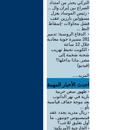
التركي يحذر من امتداد
الصراع بين إيران وال ...
-
رئيس الموساد يعزل
مسؤولين بارزين عقب
فشل محاولات -إسقاط
النظ ...
-
الدفاع الروسية: تدمير
281 مسيرة جوية معادية
خلال 12 ساعة
-
الكويت تحبط تهريب
شحنة ضخمة إلى
مصر..ماذا بداخلها؟
(فيديو)
المزيد.....
احدث الأخبار المهمة
-
ظهور سفن حربية
نازية في نهر الدانوب
بعد موجة جفاف قياسية
بأو ...
-
ريال مدريد يجدد عقد
فينيسيوس جونيور.. ما
أول تعليق للاعب؟
-
الخارجية الأمريكية: