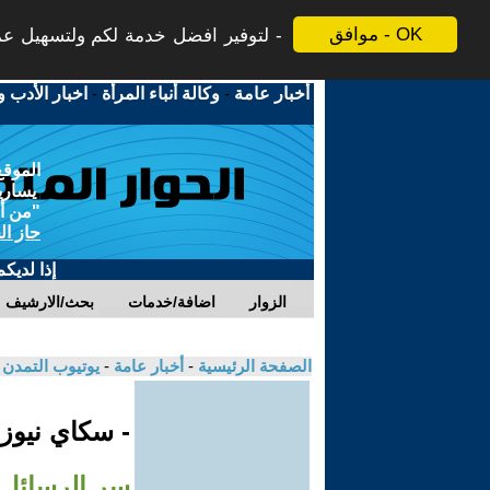
موافق - OK
لتوفير افضل خدمة لكم ولتسهيل عملي
أخبار عامة
-
وكالة أنباء المرأة
-
اخبار الأدب و
الموقع
يسارية
"من أج
حاز ال
إذا لديك
الزوار
اضافة/خدمات
بحث/الارشيف
الصفحة الرئيسية
-
أخبار عامة
-
يوتيوب التمدن
- سكاي نيوز
سر الرسائل ا