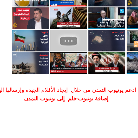
ادعم يوتيوب التمدن من خلال إيجاد الأفلام الجيدة وإرسالها الين
إضافة يوتيوب-فلم إلى يوتيوب التمدن