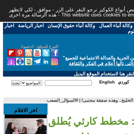
 أنواع الكوكيز نرجو النقر على الزر - موافق - لكي لاتظهر
This website uses cookies to ensure you ge
وكالة أنباء العمال
-
وكالة أنباء حقوق الإنسان
-
اخبار الرياضة
-
اخبار
لوم
التبرع للموقع - ادعمونا
حرية والعدالة الاجتماعية للجميع
"
تى نالها أعلام في الفكر والثقافة
قر هنا لاستخدام الموقع البديل
كوردي
English
 الخليج.. وهذه صفقة مجتبى! | #السؤال_الصعب
اخر الافلام
: مخطط كارثي يُطلق