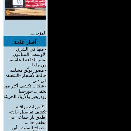
المزيد.....
أخبار عامة
-
منها في الشرق
الأوسط.. البنتاغون
تنشر الدفعة الخامسة
من ملفا ...
-
مصور يوثّق مشاهد
حالمة لأشجار -الشعلة-
في دبي
-
قصّات تكشف أكثر مما
تخفي.. جورجينا
رودريغيز والأزياء الجريئة
...
-
كاميرات مراقبة
تكشف تفاصيل حادثة
إطلاق نار جماعي في
مطعم -In ...
-
صباح السبت.. أين