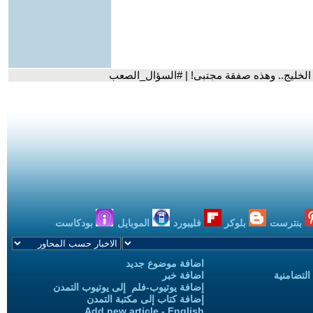
 الخليج.. وهذه صفقة مجتبى! | #السؤال_الصعب
بنترست
بلوكر
فليبورد
الموبايل
بودكاست
اضافة موضوع جديد
التضامنية
اضافة خبر
إضافة يوتيوب-فلم إلى يوتيوب التمدن
إضافة كتاب إلى مكتبة التمدن
Add new article - English