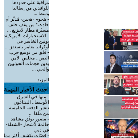
مراقبة على حدودها
للوافدين من إيطاليا
وسط ...
-
هجوم -هجين- مُدبَّر أم
حادث؟ مَن يقف خلف
مسيّرة مطار لايبزيغ ...
-
الاستخبارات الأمريكية:
بوتين الخاسر في
أوكرانيا يغامر باستفز ...
-
قلق من توسع حرب
اليمن.. مجلس الأمن
يدين هجمات الحوثيين
والجي ...
المزيد.....
احدث الأخبار المهمة
-
منها في الشرق
الأوسط.. البنتاغون
تنشر الدفعة الخامسة
من ملفا ...
-
مصور يوثّق مشاهد
حالمة لأشجار -الشعلة-
في دبي
-
قصّات تكشف أكثر مما