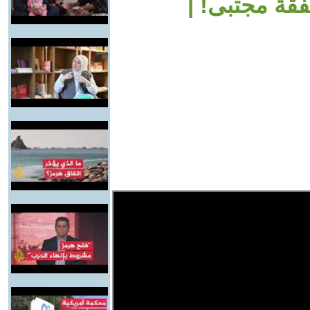
فقة مجتبى! |