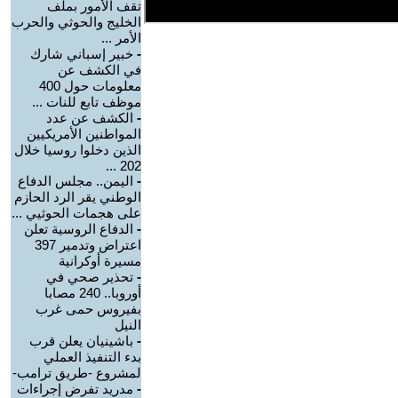
تقف الأمور بملف
الخليج والحوثي والحرب
الأمر ...
-
خبير إسباني شارك
في الكشف عن
معلومات حول 400
موظف تابع للنات ...
-
الكشف عن عدد
المواطنين الأمريكيين
الذين دخلوا روسيا خلال
202 ...
-
اليمن.. مجلس الدفاع
الوطني يقر الرد الحازم
على هجمات الحوثيي ...
-
الدفاع الروسية تعلن
اعتراض وتدمير 397
مسيرة أوكرانية
-
تحذير صحي في
أوروبا.. 240 مصابا
بفيروس حمى غرب
النيل
-
باشينيان يعلن قرب
بدء التنفيذ العملي
لمشروع -طريق ترامب-
-
مدريد تفرض إجراءات