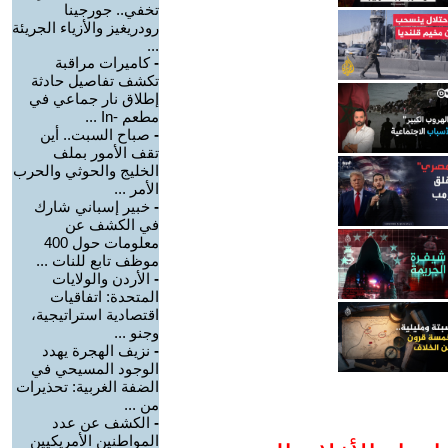
تخفي.. جورجينا
رودريغيز والأزياء الجريئة
...
-
كاميرات مراقبة
تكشف تفاصيل حادثة
إطلاق نار جماعي في
مطعم -In ...
-
صباح السبت.. أين
تقف الأمور بملف
الخليج والحوثي والحرب
الأمر ...
-
خبير إسباني شارك
في الكشف عن
معلومات حول 400
موظف تابع للنات ...
-
الأردن والولايات
المتحدة: اتفاقيات
اقتصادية استراتيجية،
وجنو ...
-
نزيف الهجرة يهدد
الوجود المسيحي في
الضفة الغربية: تحذيرات
من ...
-
الكشف عن عدد
المواطنين الأمريكيين