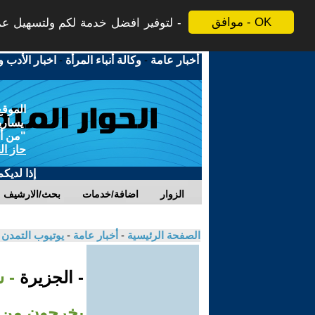
موافق - OK
لتوفير افضل خدمة لكم ولتسهيل عملي
أخبار عامة
-
وكالة أنباء المرأة
-
اخبار الأدب و
الموقع
يسارية
"من أج
حاز ال
إذا لديك
الزوار
اضافة/خدمات
بحث/الارشيف
الصفحة الرئيسية
-
أخبار عامة
-
يوتيوب التمدن
- الجزيرة
- 
يخرجون من 