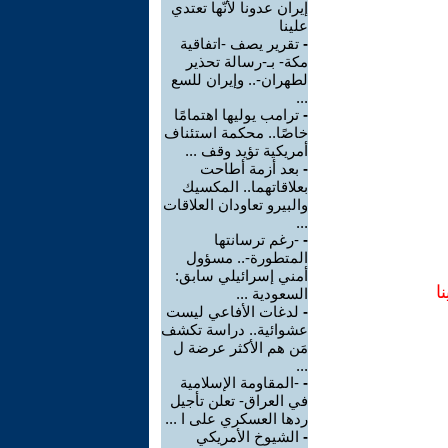
إيران عدونا لأنّها تعتدي
علينا
-
تقرير يصف -اتفاقية
مكة- بـ-رسالة تحذير
لطهران-.. وإيران للسع
...
-
ترامب يوليها اهتمامًا
خاصًا.. محكمة استئناف
أمريكية تؤيد وقف ...
-
بعد أزمة أطاحت
بعلاقاتهما.. المكسيك
والبيرو تعاودان العلاقات
...
-
-رغم ترسانتها
المتطورة-.. مسؤول
أمني إسرائيلي سابق:
ا
السعودية ...
-
لدغات الأفاعي ليست
عشوائية.. دراسة تكشف
مَن هم الأكثر عرضة ل
...
-
-المقاومة الإسلامية
في العراق- تعلن تأجيل
ردها العسكري على ا ...
-
الشيوخ الأمريكي