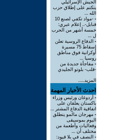
الجيش الإسرائيلي
يتكتم على إطلاق حزب
الله ...
-
-مواد تكفي لصنع 10
قنابل-.. إعلام عبري:
خمسة أشهر من الحرب
ل ...
-
الدفاع الروسية تعلن
إسقاط 75 مسيرة
أوكرانية فوق مناطق
روسيا ...
-
مفاجأة جديدة من
-قلب- بلوتو الجليدي
المزيد.....
احدث الأخبار المهمة
-
أردوغان ورئيس وزراء
باكستان يعلقان على
اتفاقية الدفاع المشتر ...
-
مهرجان مالمو ينطلق
اليوم بموسيقى
وفعاليات وأطعمة من
مختلف أن ...
-
النصف في بلا قيود: