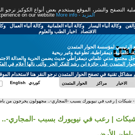
ة التصفح والنشر، الموقع يستخدم بعض أنواع الكوكيز نرجو النق
More info - المزيد
experience on our website
الفن
-
وكالة أنباء اليسار
-
وكالة أنباء العلمانية
-
وكالة أنباء العمال
-
وكا
الاقتصاد
-
اخبار الطب والعلوم
 الرئيسي لمؤسسة الحوار المتمدن
، علمانية، ديمقراطية، تطوعية وغير ربحية
ل مجتمع مدني علماني ديمقراطي حديث يضمن الحرية والعدالة الاجتم
حوار المتمدن على جائزة ابن رشد للفكر الحر والتى نالها أعلام في الفك
م مشاكل تقنية في تصفح الحوار المتمدن نرجو النقر هنا لاستخدام الموقع
كوردي
English
الاخبار
مراكز
الحوار المتمدن
- شبكات | رعب في نيويورك بسبب -المجاري-.. مجهولون يخرجون من با
شبكات | رعب في نيويورك بسبب -المجاري-.. 
باطن الأرض