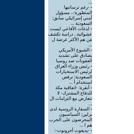
...
-
-رغم ترسانتها
المتطورة-.. مسؤول
أمني إسرائيلي سابق:
السعودية ...
-
لدغات الأفاعي ليست
عشوائية.. دراسة تكشف
مَن هم الأكثر عرضة ل
...
-
الشيوخ الأمريكي
يصادق على تشديد
العقوبات ضد روسيا
-
رئيس وزراء العراق
لرئيس الاستخبارات
السعودية: نرفض
استخدام أ ...
-
أنقرة: -اتفاقية مكة
للدفاع المشترك- لا
تتعارض مع التزامات ال
...
-
السفارة الروسية لدى
برلين: السياسيون
المحرضون على الحرب
هم ا ...
-
-يديعوت أحرونوت-: