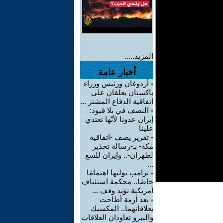
المزيد.....
أخبار عامة
-
أردوغان ورئيس وزراء
باكستان يعلقان على
اتفاقية الدفاع المشتر ...
-
النصف في بلا قيود:
إيران عدونا لأنّها تعتدي
علينا
-
تقرير يصف -اتفاقية
مكة- بـ-رسالة تحذير
لطهران-.. وإيران للسع
...
-
ترامب يوليها اهتمامًا
خاصًا.. محكمة استئناف
أمريكية تؤيد وقف ...
-
بعد أزمة أطاحت
بعلاقاتهما.. المكسيك
والبيرو تعاودان العلاقات