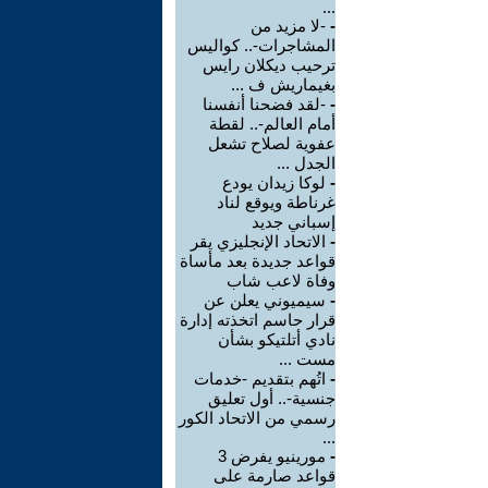
...
-
-لا مزيد من
المشاجرات-.. كواليس
ترحيب ديكلان رايس
بغيماريش ف ...
-
-لقد فضحنا أنفسنا
أمام العالم-.. لقطة
عفوية لصلاح تشعل
الجدل ...
-
لوكا زيدان يودع
غرناطة ويوقع لناد
إسباني جديد
-
الاتحاد الإنجليزي يقر
قواعد جديدة بعد مأساة
وفاة لاعب شاب
-
سيميوني يعلن عن
قرار حاسم اتخذته إدارة
نادي أتلتيكو بشأن
مست ...
-
اتُهم بتقديم -خدمات
جنسية-.. أول تعليق
رسمي من الاتحاد الكور
...
-
مورينيو يفرض 3
قواعد صارمة على