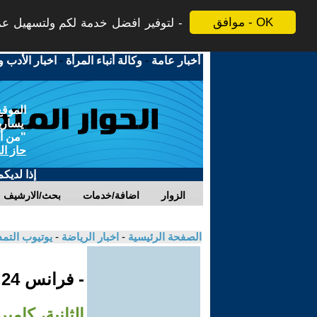
موافق - OK
لتوفير افضل خدمة لكم ولتسهيل عملي
أخبار عامة
-
وكالة أنباء المرأة
-
اخبار الأدب و
الموقع
يسارية
"من أج
حاز ال
إذا لديك
الزوار
اضافة/خدمات
بحث/الارشيف
الصفحة الرئيسية
-
اخبار الرياضة
-
يوتيوب التم
- فرانس 24
الثانية، كام