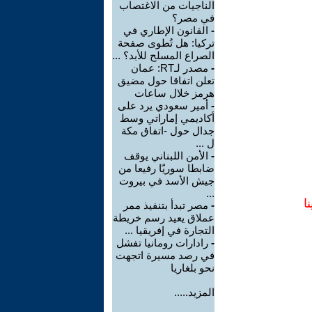
الناجيات من الاغتصاب
في مصر؟
-
القانون الإطاري في
تركيا: هل تُطوى صفحة
الصراع المسلح للأبد؟ ...
-
مصدر لـRT: عمان
تعلن اتفاقا حول مضيق
هرمز خلال ساعات
-
أمير سعودي يرد على
أكاديمي إماراتي وسط
جدال حول -اتفاق مكة
ل ...
-
الأمن اللبناني يوقف
ضابطا سوريّا رفيعا من
جيش الأسد في بيروت
...
ا
-
مصر تبدأ بتنفيذ ممر
عملاق يعيد رسم خريطة
التجارة في إفريقيا ...
-
رادارات رومانيا تفشل
في رصد مسيرة اتجهت
نحو بلغاريا
المزيد.....