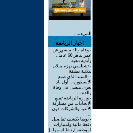
المزيد.....
اخبار الرياضة
-
وفاة والد ميسي عن
عمر يناهز 68 عاماً..
وأندية تنعيه
-
تشيلسي يهزم ميلان
بثلاثية نظيفة
-
-السند الذي صنع
الأسطورة-.. أول ناد
يعزي ميسي في وفاة
والده ...
-
وزارة الرياضة تمنع
الاتحادات من مشاركة
الأندية والشركات دون
...
-
يويفا يكشف تفاصيل
دفعة مالية وامتيازات
لموظفة ارتبط اسمها بإ