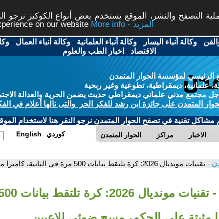
ة التصفح والنشر، الموقع يستخدم بعض أنواع الكوكيز نرجو النق
More info - المزيد
experience on our website
الفن
-
وكالة أنباء اليسار
-
وكالة أنباء العلمانية
-
وكالة أنباء العمال
-
وكا
الاقتصاد
-
اخبار الطب والعلوم
 الرئيسي لمؤسسة الحوار المتمدن
، علمانية، ديمقراطية، تطوعية وغير ربحية
ل مجتمع مدني علماني ديمقراطي حديث يضمن الحرية والعدالة الاجتم
حوار المتمدن على جائزة ابن رشد للفكر الحر والتى نالها أعلام في الفك
م مشاكل تقنية في تصفح الحوار المتمدن نرجو النقر هنا لاستخدام الموقع
كوردي
English
الاخبار
مراكز
الحوار المتمدن
دن
- تقنيات مونديال 2026: كرة تلتقط بيانات 500 مرة في الثانية، كاميرا مثبتة على الحكم، مسح ضوئي للاعبين..
يرا مثبتة على الحكم، مسح ضوئي للاعبين..