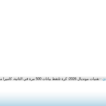
دن
- تقنيات مونديال 2026: كرة تلتقط بيانات 500 مرة في الثانية، كاميرا مثبتة على الحكم، مسح ضوئي للاعبين..