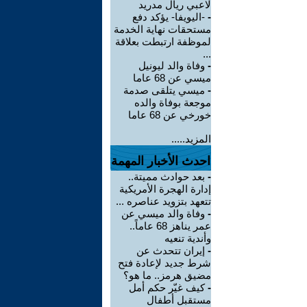
لاعبي ريال مدريد
-
-اليويفا- يؤكد دفع
مستحقات نهاية الخدمة
لموظفة ارتبطت بعلاقة
...
-
وفاة والد ليونيل
ميسي عن 68 عاما
-
ميسي يتلقى صدمة
موجعة بوفاة والده
خورخي عن 68 عاما
المزيد.....
احدث الأخبار المهمة
-
بعد حوادث مميتة..
إدارة الهجرة الأمريكية
تتعهد بتزويد عناصره ...
-
وفاة والد ميسي عن
عمر يناهز 68 عاماً..
وأندية تنعيه
-
إيران تتحدث عن
شرط جديد لإعادة فتح
مضيق هرمز.. ما هو؟
-
كيف غيّر حكم أمل
مستقبل أطفال