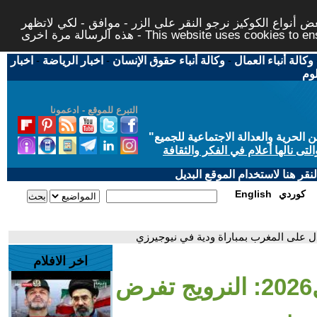
 أنواع الكوكيز نرجو النقر على الزر - موافق - لكي لاتظهر
This website uses cookies to ensure you ge
وكالة أنباء العمال
-
وكالة أنباء حقوق الإنسان
-
اخبار الرياضة
-
اخبار
لوم
التبرع للموقع - ادعمونا
حرية والعدالة الاجتماعية للجميع
"
تى نالها أعلام في الفكر والثقافة
قر هنا لاستخدام الموقع البديل
كوردي
English
اخر الافلام
- استعدادا لمونديال2026: النرويج تفرض