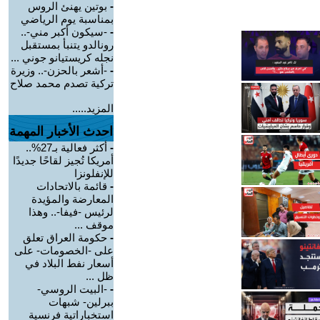
-
بوتين يهنئ الروس
بمناسبة يوم الرياضي
-
-سيكون أكبر مني-..
رونالدو يتنبأ بمستقبل
نجله كريستيانو جوني ...
-
-أشعر بالحزن-.. وزيرة
تركية تصدم محمد صلاح
المزيد.....
احدث الأخبار المهمة
-
أكثر فعالية بـ27%..
أمريكا تُجيز لقاحًا جديدًا
للإنفلونزا
-
قائمة بالاتحادات
المعارضة والمؤيدة
لرئيس -فيفا-.. وهذا
موقف ...
-
حكومة العراق تعلق
على -الخصومات- على
أسعار نفط البلاد في
ظل ...
-
-البيت الروسي-
ببرلين- شبهات
استخباراتية فرنسية