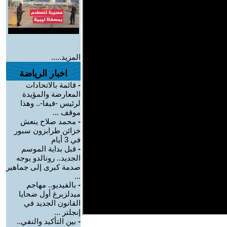
المزيد.....
اخبار الرياضة
-
قائمة بالاتحادات
المعارضة والمؤيدة
لرئيس -فيفا-.. وهذا
موقف ...
-
محمد صلاح ينعش
خزائن طرابزون سبور
في 3 أيام
-
قبل بداية الموسم
الجديد.. رونالدو يوجه
صدمة كبرى إلى جماهير
...
-
بالفيديو.. مهاجم
ميدلزبرغ أول ضحايا
القانون الجديد في
إنجلتر ...
-
بين التأكيد والنفي..