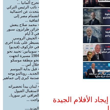
تحرج ألمانيا ...
-
نائب الرئيس التركي
يتحدث عن احتمالية
انضمام مصر إلى
اتفاقية ...
-
محمد صلاح ينعش
خزائن طرابزون سبور
في 3 أيام
-
الجيش الروسي
يسيطر على بلدة أخرى
في خاركوف (فيديو)
-
سوبيانين: تحييد نحو
1984 مسيرة اتجهت
نحو منطقة موسكو
خلال أس ...
-
قبل بداية الموسم
الجديد.. رونالدو يوجه
صدمة كبرى إلى جماهير
...
-
لبنان يبدأ تحضيراته
لاستقبال الفيول
العراقي عبر سوريا..
جاد الأفلام الجيدة
واجت ...
ا
المزيد.....