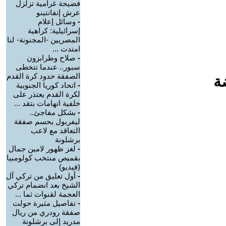
فضيحة غرامية تزلزل
عرش إنفانتينو
-
وسائل إعلام
إسرائيلية: كراهية
المصريين -المجنونة- لنا
امتدت ...
-
صلاح وطرابزون
سبور.. عندما تتخطى
الصفقة حدود كرة القدم
ة
-
اتحاد كوريا الجنوبية
لكرة القدم يعتذر على
خلفية اتهامات بتقد ...
-
بشكل مفاجئ..
ليفربول يحسم صفقة
التعاقد مع لاعب
برشلونة
-
لغز ظهور لامين جمال
بقميص منتخب كولومبيا
(فيديو)
-
أول تعليق من تركي آل
الشيخ بعد انضمام تركي
العجمة لقنوات ثما ...
-
تفاصيل مثيرة حولت
صفقة رودري من ريال
مدريد إلى برشلونة