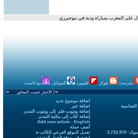
بنترست
بلوكر
فليبورد
الموبايل
بودكاست
اضافة موضوع جديد
التضامنية
اضافة خبر
إضافة يوتيوب-فلم إلى يوتيوب التمدن
إضافة كتاب إلى مكتبة التمدن
Add new article - English
أضف حملة
3,732,97
تعديل الموقع الفرعي للكاتب-ة
ابحث في موقع الحوار المتمدن